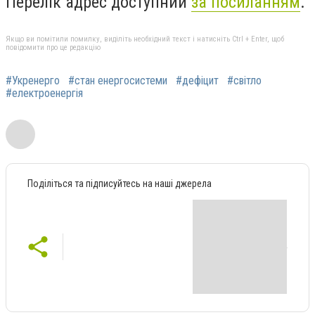
Перелік адрес доступний
за посиланням
.
Якщо ви помітили помилку, виділіть необхідний текст і натисніть Ctrl + Enter, щоб
повідомити про це редакцію
#Укренерго
#стан енергосистеми
#дефіцит
#світло
#електроенергія
Поділіться та підписуйтесь на наші джерела