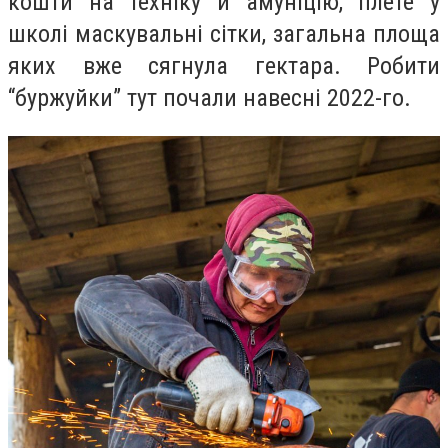
кошти на техніку й амуніцію, плете у
школі маскувальні сітки, загальна площа
яких вже сягнула гектара. Робити
“буржуйки” тут почали навесні 2022-го.