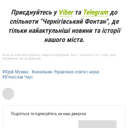
Приєднуйтесь у
Viber
та
Telegram
до
спільноти "Чернігівський Фонтан", де
тільки найактульніші новини та історії
нашого міста.
Якщо ви помітили помилку, виділіть необхідний текст і натисніть Ctrl + Enter, щоб
повідомити про це редакцію
#Юрій Музика
#начальник Управління освіти і науки
#В‘ячеслав Чаус
Поділіться та підписуйтесь на наші джерела