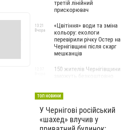
третій лінійний
прискорювач
«Цвітіння» води та зміна
13:21
Вчора
кольору: екологи
перевірили річку Остер на
Чернігівщині після скарг
мешканців
150 жителів Чернігівщини
12:37
Вчора
зможуть безкоштовно
опанувати професію
електрика
ТОП НОВИНИ
У Чернігові російський
«шахед» влучив у
приватний будинок: