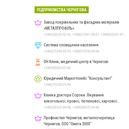
ПІДПРИЄМСТВА ЧЕРНІГОВА
Завод покрівельних та фасадних матеріалів
«МЕТАЛПРОФІЛЬ»
+380(50)255-52-33, +380(67)831-00-07, +380(63)651-47-33
Система сповіщення населення
+380(67)340-49-59, +380(67)350-44-68
ОН Клінік, медичний центр в Чернігові
+380(80)030-07-00
Юридичний Маркетплейс "Консультант"
+380(73)260-29-94
Клініка доктора Сороки. Лікування:
алкогольної, ігрової, тютюнової, харчової
залежностей, неврозів т
+380(50)555-89-98, +380(68)072-66-40
Профнастил Чернигов, металлочерепица
Чернигов, ООО "Омега 3000"