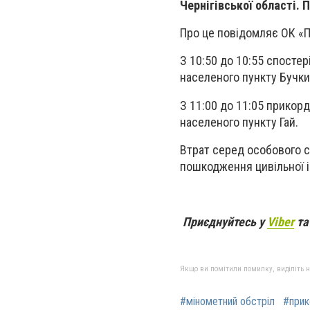
Чернігівської області.
Про це повідомляє ОК «П
З 10:50 до 10:55 спостер
населеного пункту Бучки
З 11:00 до 11:05 прикорд
населеного пункту Гай.
Втрат серед особового с
пошкодження цивільної і
Приєднуйтесь у
Viber
т
Якщо ви помітили помилку, виділіть нео
#мінометний обстріл
#прик