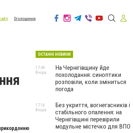
сайті
Оголошення
ОСТАННІ НОВИНИ
На Чернігівщину йде
17:49
Вчора
похолодання: синоптики
оння
розповіли, коли зміниться
погода
Без укриття, вогнегасників і
17:16
Вчора
стабільного опалення: на
Чернігівщині перевірили
модульне містечко для ВПО
о прикордонню