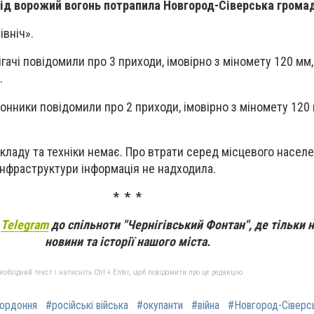
 Під ворожий вогонь потрапила Новгород-Сіверська грома
івніч».
ігачі повідомили про 3 приходи, імовірно з міномету 120 мм,
.
онники повідомили про 2 приходи, імовірно з міномету 120 
кладу та техніки немає. Про втрати серед місцевого насел
нфраструктури інформація не надходила.
* * *
а
Telegram
до спільноти "Чернігівський Фонтан", де тільки 
новини та історії нашого міста.
бхідний текст і натисніть Ctrl + Enter, щоб повідомити про це редакцію
ордоння
#російські війська
#окупанти
#війна
#Новгород-Сіверс