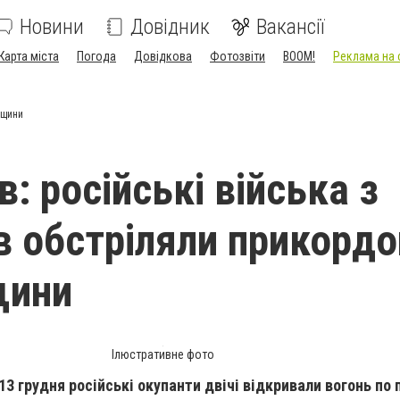
Новини
Довідник
Вакансії
Карта міста
Погода
Довідкова
Фотозвіти
BOOM!
Реклама на 
вщини
в: російські війська з
в обстріляли прикорд
щини
Ілюстративне фото
13 грудня російські окупанти двічі відкривали вогонь п