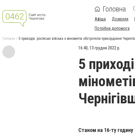
Головна
Афіша
Дозвілля
Потрібна допомога
Головна
5 приходів: російські війська з мінометів обстріляли прикордоння Чернігі
16:40, 13 грудня 2022 р.
5 приході
мінометі
Чернігів
Станом на 16-ту годину 