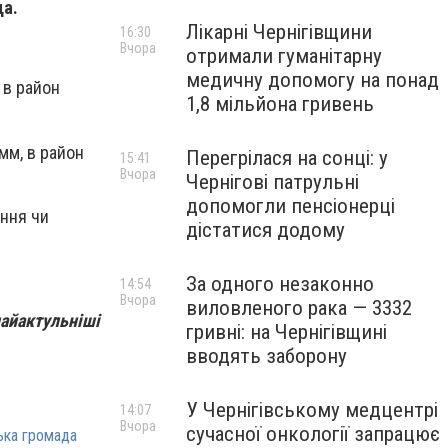
да.
Лікарні Чернігівщини
16:30
Вчора
отримали гуманітарну
медичну допомогу на понад
 в район
1,8 мільйона гривень
мм, в район
Перегрілася на сонці: у
15:41
Вчора
Чернігові патрульні
допомогли пенсіонерці
ення чи
дістатися додому
За одного незаконно
14:54
Вчора
виловленого рака — 3332
найактульніші
гривні: на Чернігівщині
вводять заборону
У Чернігівському медцентрі
14:07
Вчора
сучасної онкології запрацює
ька громада