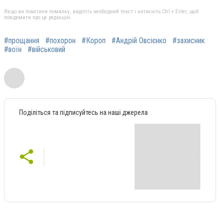
Якщо ви помітили помилку, виділіть необхідний текст і натисніть Ctrl + Enter, щоб
повідомити про це редакцію
#прощання
#похорон
#Короп
#Андрій Овсієнко
#захисник
#воїн
#військовий
Поділіться та підписуйтесь на наші джерела