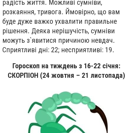
радiсть життя. Можливi сумнiви,
розкаяння, тривога. Ймовiрно, що вам
буде дуже важко ухвалити правильне
рiшення. Деяка нерiшучiсть, сумнiви
можуть з`явитися причиною невдач.
Сприятливi днi: 22; несприятливi: 19.
Гороскоп на тиждень
з 16
-22
січня
:
СКОРПІОН (24 жовтня – 21 листопада)