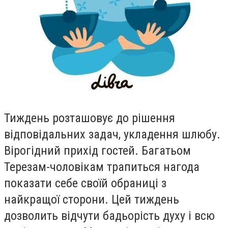
Тиждень розташовує до рiшення
вiдповiдальних задач, укладення шлюбу.
Вiрогiдний прихiд гостей. Багатьом
Терезам-чоловiкам трапиться нагода
показати себе своїй обраницi з
найкращої сторони. Цей тиждень
дозволить вiдчути бадьорiсть духу i всю