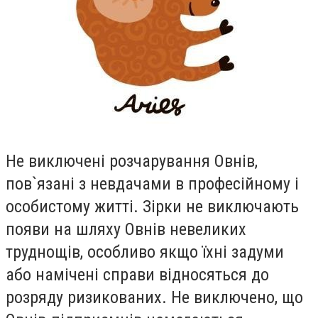
Не виключенi розчарування Овнiв,
пов`язанi з невдачами в професiйному i
особистому життi. Зiрки не виключають
появи на шляху Овнiв невеликих
труднощiв, особливо якщо їхнi задуми
або намiченi справи вiдносяться до
розряду ризикованих. Не виключено, що