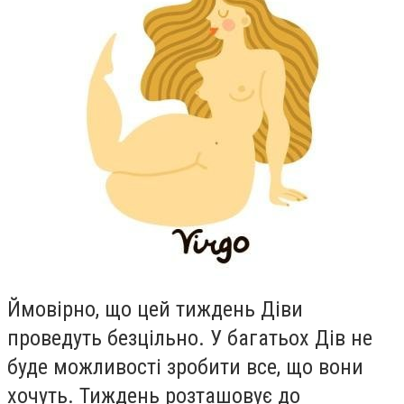
Ймовiрно, що цей тиждень Дiви
проведуть безцiльно. У багатьох Дiв не
буде можливостi зробити все, що вони
хочуть. Тиждень розташовує до