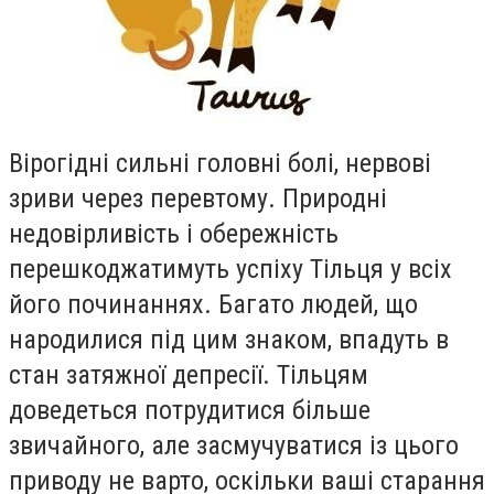
Вiрогiднi сильнi головнi болi, нервовi
зриви через перевтому. Природнi
недовiрливiсть i обережнiсть
перешкоджатимуть успiху Тiльця у всiх
його починаннях. Багато людей, що
народилися пiд цим знаком, впадуть в
стан затяжної депресiї. Тiльцям
доведеться потрудитися бiльше
звичайного, але засмучуватися iз цього
приводу не варто, оскiльки вашi старання