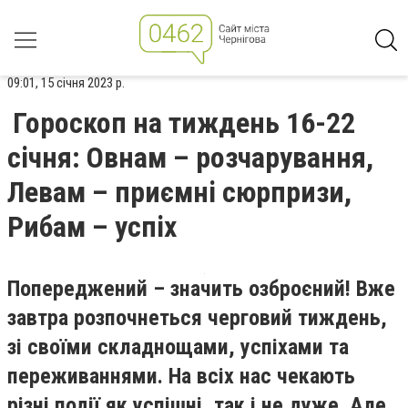
09:01, 15 січня 2023 р.
Гороскоп на тиждень 16-22
січня: Овнам – розчарування,
Левам – приємні сюрпризи,
Рибам – успіх
Попереджений – значить озброєний! Вже
завтра розпочнеться черговий тиждень,
зі своїми складнощами, успіхами та
переживаннями. На всіх нас чекають
різні події як успішні, так і не дуже. Але