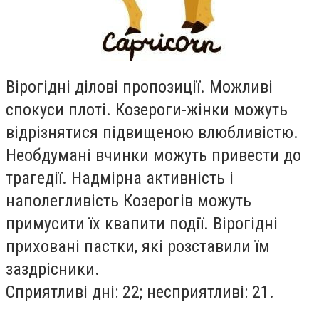
Вiрогiднi дiловi пропозицiї. Можливi
спокуси плотi. Козероги-жiнки можуть
вiдрiзнятися пiдвищеною влюбливiстю.
Необдуманi вчинки можуть привести до
трагедiї. Надмiрна активнiсть i
наполегливiсть Козерогiв можуть
примусити їх квапити подiї. Вiрогiднi
прихованi пастки, якi розставили їм
заздрiсники.
Сприятливi днi: 22; несприятливi: 21.