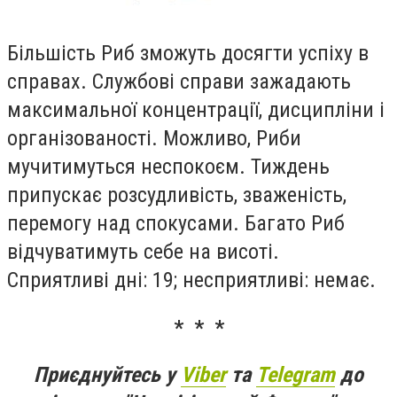
Бiльшiсть Риб зможуть досягти успiху в
справах. Службовi справи зажадають
максимальної концентрацiї, дисциплiни i
органiзованостi. Можливо, Риби
мучитимуться неспокоєм. Тиждень
припускає розсудливiсть, зваженiсть,
перемогу над спокусами. Багато Риб
вiдчуватимуть себе на висотi.
Сприятливi днi: 19; несприятливi: немає.
* * *
Приєднуйтесь у
Viber
та
Telegram
до