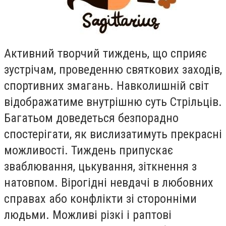
Активний творчий тиждень, що сприяє
зустрiчам, проведенню святкових заходiв,
спортивних змагань. Навколишнiй свiт
вiдображатиме внутрiшню суть Стрiльцiв.
Багатьом доведеться безпорадно
спостерiгати, як вислизатимуть прекраснi
можливостi. Тиждень припускає
зваблювання, цькування, зiткнення з
натовпом. Вiрогiднi невдачi в любовних
справах або конфлiкти зi стороннiми
людьми. Можливi рiзкi i раптовi