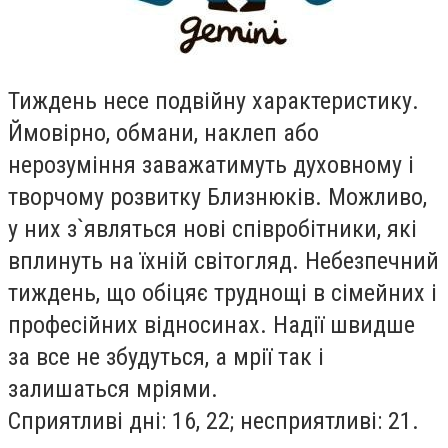
Тиждень несе подвiйну характеристику.
Ймовiрно, обмани, наклеп або
нерозумiння заважатимуть духовному i
творчому розвитку Близнюкiв. Можливо,
у них з`являться новi спiвробiтники, якi
вплинуть на їхнiй свiтогляд. Небезпечний
тиждень, що обiцяє труднощi в сiмейних i
професiйних вiдносинах. Надiї швидше
за все не збудуться, а мрiї так i
залишаться мрiями.
Сприятливi днi: 16, 22; несприятливi: 21.