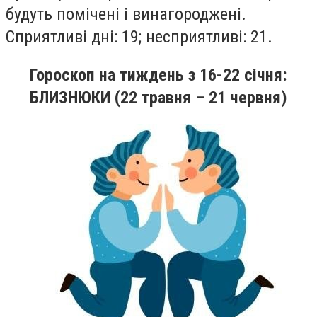
будуть помiченi i винагородженi.
Сприятливi днi: 19; несприятливi: 21.
Гороскоп на тиждень
з 16
-22
січня
:
БЛИЗНЮКИ (22 травня – 21 червня)