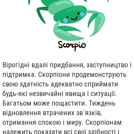
Вiрогiднi вдалi придбання, заступництво i
пiдтримка. Скорпiони продемонструють
свою здатнiсть адекватно сприймати
будь-якi незвичайнi явища i ситуацiї.
Багатьом може пощастити. Тиждень
вiдновлення втрачених зв`язкiв,
отримання спокою i миру. Скорпiонам
належить показати всi свої здiбностi i