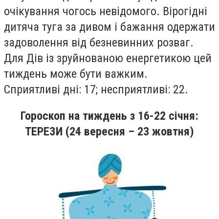
очiкування чогось невiдомого. Вiрогiднi
дитяча туга за дивом i бажання одержати
задоволення вiд безневинних розваг.
Для Дiв iз зруйнованою енергетикою цей
тиждень може бути важким.
Сприятливi днi: 17; несприятливi: 22.
Гороскоп на тиждень
з 16
-22
січня
:
ТЕРЕЗИ (24 вересня – 23 жовтня)