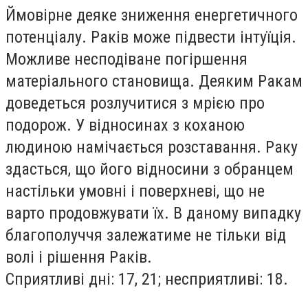
Ймовiрне деяке зниження енергетичного
потенцiалу. Ракiв може пiдвести iнтуїцiя.
Можливе несподiване погiршення
матерiального становища. Деяким Ракам
доведеться розлучитися з мрiєю про
подорож. У вiдносинах з коханою
людиною намiчається розставання. Раку
здасться, що його вiдносини з обранцем
настiльки умовнi i поверхневi, що не
варто продовжувати їх. В даному випадку
благополуччя залежатиме не тiльки вiд
волi i рiшення Ракiв.
Сприятливi днi: 17, 21; несприятливi: 18.