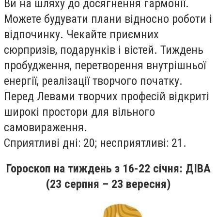
Ви на шляху до досягнення гармонiї.
Можете будувати плани вiдносно роботи i
вiдпочинку. Чекайте приємних
сюрпризiв, подарункiв i вiстей. Тиждень
пробудження, перетворення внутрiшньої
енергiї, реалiзацiї творчого початку.
Перед Левами творчих професiй вiдкритi
широкi простори для вiльного
самовираження.
Сприятливi днi: 20; несприятливi: 21.
Гороскоп на тиждень
з 16
-22
січня
: ДІВА
(23 серпня – 23 вересня)