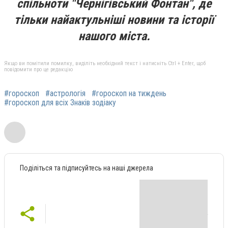
спільноти "Чернігівський Фонтан", де
тільки найактульніші новини та історії
нашого міста.
Якщо ви помітили помилку, виділіть необхідний текст і натисніть Ctrl + Enter, щоб
повідомити про це редакцію
#гороскоп
#астрологія
#гороскоп на тиждень
#гороскоп для всіх Знаків зодіаку
Поділіться та підписуйтесь на наші джерела