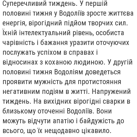
Суперечливий тиждень. У першiй
половинi тижня у Водолiїв зросте життєва
енергiя, вiрогiдний пiдйом творчих сил.
Їхнiй iнтелектуальний рiвень, особиста
чарiвнiсть i бажання уразити оточуючих
послужать успiхом в справах i
вiдносинах з коханою людиною. У другiй
половинi тижня Водолiям доведеться
проявити мужнiсть для протистояння
негативним подiям в життi. Напружений
тиждень. На вихiдних вiрогiднi сварки в
близькому оточеннi Водолiїв. Вони
можуть вiдчути апатiю i байдужiсть до
всього, що їх нещодавно цiкавило.