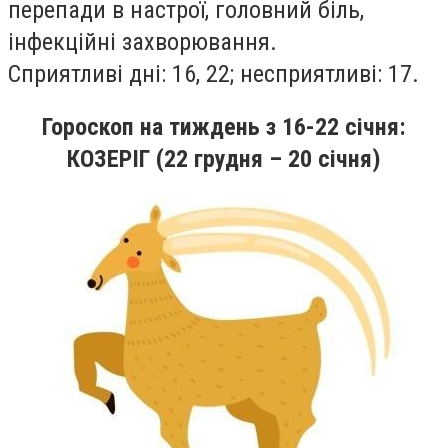
перепади в настрої, головний бiль,
iнфекцiйнi захворювання.
Сприятливi днi: 16, 22; несприятливi: 17.
Гороскоп на тиждень
з 16
-22
січня
:
КОЗЕРІГ (22 грудня – 20 січня)