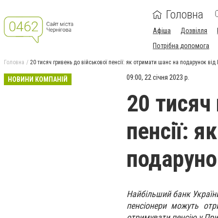
Головна
Афіша
Дозвілля
Потрібна допомога
Головна
20 тисяч гривень до військової пенсії: як отримати шанс на подарунок від
09:00, 22 січня 2023 р.
НОВИНИ КОМПАНІЙ
20 тисяч 
пенсії: я
подаруно
Найбільший банк України
пенсіонери можуть отр
отримувати пенсію у Пр