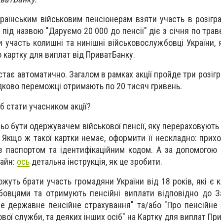
раїнським військовим пенсіонерам взяти участь в розігр
я під назвою "Даруємо 20 000 до пенсії" діє з січня по тра
и участь колишні та нинішні військовослужбовці України, 
 картку для виплат від ПриватБанку.
стає автоматично. Загалом в рамках акції пройде три розіг
адково переможці отримають по 20 тисяч гривень.
б стати учасником акції?
ньо бути одержувачем військової пенсії, яку перераховують
 Якщо ж такої картки немає, оформити її нескладно: прихо
 з паспортом та ідентифікаційним кодом. А за допомогою
лайн:
ось
детальна інструкція, як це зробити.
ожуть брати участь громадяни України від 18 років, які є
овцями та отримують пенсійні виплати відповідно до З
ве державне пенсійне страхування" та/або "Про пенсійне
кової служби, та деяких інших осіб" на Картку для виплат Пр