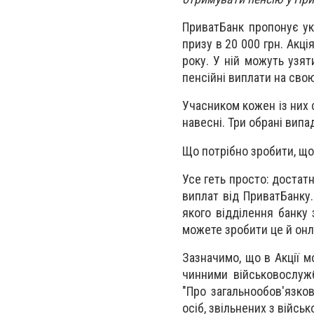
ПриватБанк пропонує ук
призу в 20 000 грн. Акці
року. У ній можуть узят
пенсійні виплати на свою
Учасником кожен із них 
навесні. Три обрані вип
Що потрібно зробити, що
Усе геть просто: достат
виплат від ПриватБанку.
якого відділення банку
можете зробити це й он
Зазначимо, що в Акції м
чинними військовослужб
"Про загальнообов'язко
осіб, звільнених з війсь