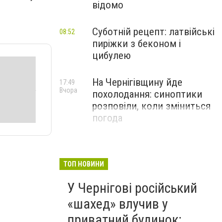
відомо
Суботній рецепт: латвійські
08:52
пиріжки з беконом і
цибулею
На Чернігівщину йде
17:49
Вчора
похолодання: синоптики
розповіли, коли зміниться
погода
ТОП НОВИНИ
У Чернігові російський
«шахед» влучив у
приватний будинок: