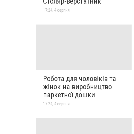
Столяр-верстатник
17:24, 4 серпня
Робота для чоловіків та
жінок на виробництво
паркетної дошки
17:24, 4 серпня