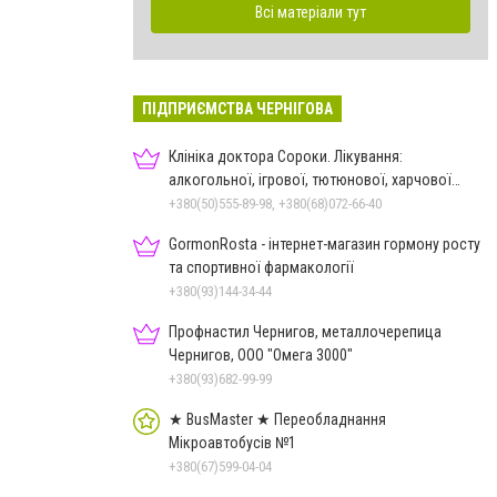
Всі матеріали тут
ПІДПРИЄМСТВА ЧЕРНІГОВА
Клініка доктора Сороки. Лікування:
алкогольної, ігрової, тютюнової, харчової
залежностей, неврозів т
+380(50)555-89-98, +380(68)072-66-40
GormonRosta - інтернет-магазин гормону росту
та спортивної фармакології
+380(93)144-34-44
Профнастил Чернигов, металлочерепица
Чернигов, ООО "Омега 3000"
+380(93)682-99-99
★ BusMaster ★ Переобладнання
Мікроавтобусів №1
+380(67)599-04-04