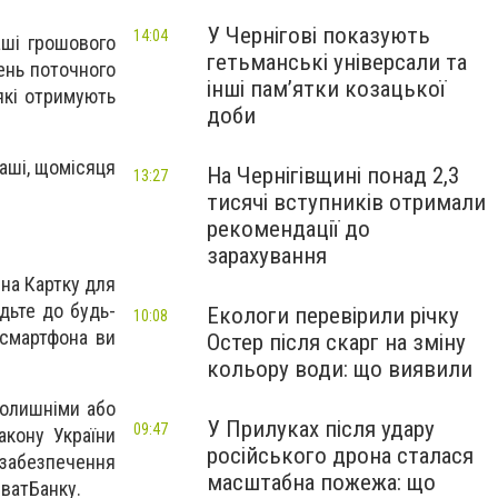
У Чернігові показують
14:04
аші грошового
гетьманські універсали та
вень поточного
інші пам’ятки козацької
які отримують
доби
раші, щомісяця
На Чернігівщині понад 2,3
13:27
тисячі вступників отримали
рекомендації до
зарахування
 на Картку для
дьте до будь-
Екологи перевірили річку
10:08
 смартфона ви
Остер після скарг на зміну
кольору води: що виявили
 колишніми або
У Прилуках після удару
09:47
акону України
російського дрона сталася
 забезпечення
масштабна пожежа: що
иватБанку.