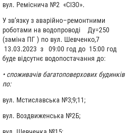
вул. Реміснича №2 «СІЗО».
У зв’язку з аварійно–ремонтними
роботами на водопроводі Ду=250
(заміна ПГ ) по вул. Шевченко,7
13.03.2023 з 09:00 год до 15:00 год
буде відсутнє водопостачання до:
• споживачів багатоповерхових будинків
по:
вул. Мстиславська №3;9;11;
вул. Воздвиженська №2Б;
вул. Шевченка №15;