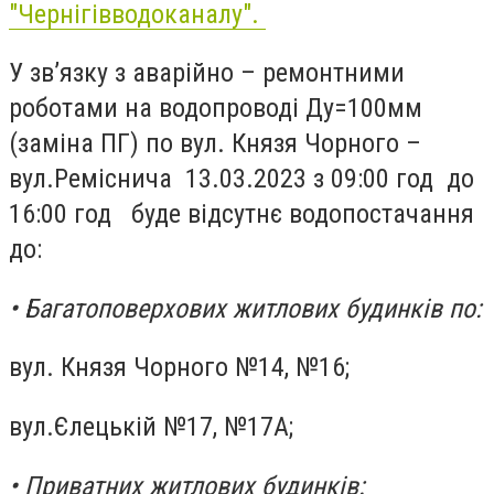
"Чернігівводоканалу".
У зв’язку з аварійно – ремонтними
роботами на водопроводі Ду=100мм
(заміна ПГ) по вул. Князя Чорного –
вул.Реміснича 13.03.2023 з 09:00 год до
16:00 год буде відсутнє водопостачання
до:
• Багатоповерхових житлових будинків по:
вул. Князя Чорного №14, №16;
вул.Єлецькій №17, №17А;
• Приватних житлових будинків: