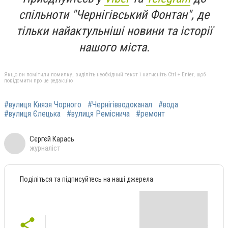
спільноти "Чернігівський Фонтан", де
тільки найактульніші новини та історії
нашого міста.
Якщо ви помітили помилку, виділіть необхідний текст і натисніть Ctrl + Enter, щоб
повідомити про це редакцію
#вулиця Князя Чорного
#Чернігівводоканал
#вода
#вулиця Єлецька
#вулиця Реміснича
#ремонт
Сєргєй Карась
журналіст
Поділіться та підписуйтесь на наші джерела