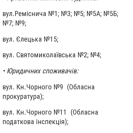
вул.Реміснича №1; №3; №5; №5А; №5Б;
№7; №9;
вул. Єлецька №15;
вул. Святомиколаївська №2; №4;
• Юридичних споживачів:
вул. Кн.Чорного №9 (Обласна
прокуратура);
вул. Кн.Чорного №11 (Обласна
податкова інспекція);