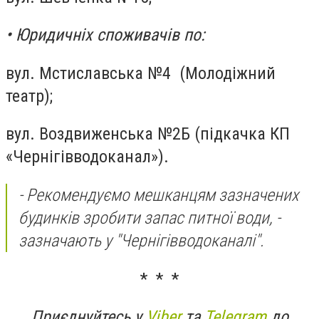
• Юридичніх споживачів по:
вул. Мстиславська №4 (Молодіжний
театр);
вул. Воздвиженська №2Б (підкачка КП
«Чернігівводоканал»).
- Рекомендуємо мешканцям зазначених
будинків зробити запас питної води,
-
зазначають у "Чернігівводоканалі".
* * *
Приєднуйтесь у
Viber
та
Telegram
до