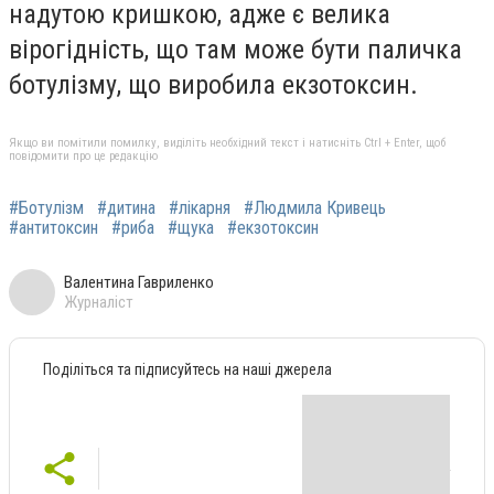
надутою кришкою, адже є велика
вірогідність, що там може бути паличка
ботулізму, що виробила екзотоксин.
Якщо ви помітили помилку, виділіть необхідний текст і натисніть Ctrl + Enter, щоб
повідомити про це редакцію
#Ботулізм
#дитина
#лікарня
#Людмила Кривець
#антитоксин
#риба
#щука
#екзотоксин
Валентина Гавриленко
Журналіст
Поділіться та підписуйтесь на наші джерела