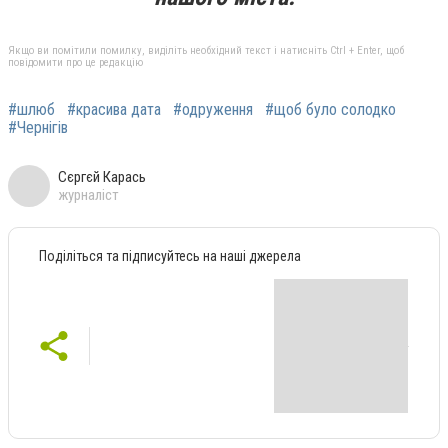
Якщо ви помітили помилку, виділіть необхідний текст і натисніть Ctrl + Enter, щоб
повідомити про це редакцію
#шлюб
#красива дата
#одруження
#щоб було солодко
#Чернігів
Сєргєй Карась
журналіст
Поділіться та підписуйтесь на наші джерела