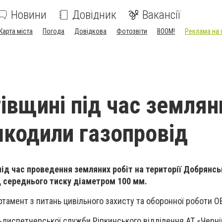
Новини
Довідник
Вакансії
Карта міста
Погода
Довідкова
Фотозвіти
BOOM!
Реклама на 
гівщині під час землян
шкодили газопровід
 під час проведення земляних робіт на території Добрянсь
 середнього тиску діаметром 100 мм.
тамент з питань цивільного захисту та оборонної роботи О
-диспетчерської служби Ріпкинського відділення АТ «Черніг