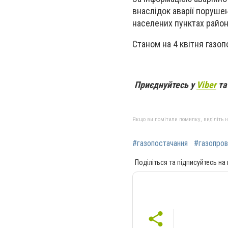
внаслідок аварії поруше
населених пунктах району
Станом на 4 квітня газо
Приєднуйтесь у
Viber
т
Якщо ви помітили помилку, виділіть нео
#газопостачання
#газопров
Поділіться та підписуйтесь на