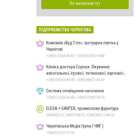
Всі матеріали тут
ПІДПРИЄМСТВА ЧЕРНІГОВА
Компанія «Вуд Стіл», тротуарна плитка у
Чернігові
+380(67)662-84-87, +380(93)364-16-88
Клініка доктора Сороки. Лікування:
алкогольної, ігрової, тютюнової, харчової
залежностей, неврозів т
+380(50)555-89-98, +380(68)072-66-40
Система сповіщення населення
+380(67)350-44-68, +380(67)340-49-59
ELESA + GANTER, промислова фурнітура
0443002212, 0800750875, +380(98)011-84-55
Чернігівська Медіа Група ( ЧМГ )
+380(67)757-07-30