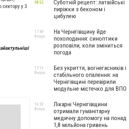
Суботній рецепт: латвійські
08:52
 сектору у 3
пиріжки з беконом і
цибулею
На Чернігівщину йде
17:49
Вчора
похолодання: синоптики
розповіли, коли зміниться
найактульніші
погода
Без укриття, вогнегасників і
17:16
Вчора
стабільного опалення: на
Чернігівщині перевірили
модульне містечко для ВПО
Лікарні Чернігівщини
16:30
Вчора
отримали гуманітарну
медичну допомогу на понад
1,8 мільйона гривень