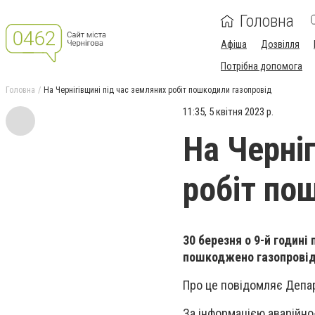
Головна
Афіша
Дозвілля
Потрібна допомога
Головна
На Чернігівщині під час земляних робіт пошкодили газопровід
11:35, 5 квітня 2023 р.
На Черні
робіт по
30 березня о 9-й годині
пошкоджено газопровід
Про це повідомляє Депар
За інформацією аварійно