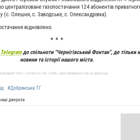
но централізоване газопостачання 124 абонентів приватного
 (с. Олешня, с. Заводське, с. Олександрівка).
постачання відновлено.
* * *
а
Telegram
до спільноти "Чернігівський Фонтан", де тільки 
новини та історії нашого міста.
бхідний текст і натисніть Ctrl + Enter, щоб повідомити про це редакцію
ід
#Добрянська ТГ
 наші джерела