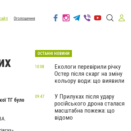
сайті
Оголошення
ОСТАННІ НОВИНИ
их
Екологи перевірили річку
10:08
Остер після скарг на зміну
кольору води: що виявили
У Прилуках після удару
09:47
кої ТГ було
російського дрона сталася
масштабна пожежа: що
відомо
ВА.
івгаз»,