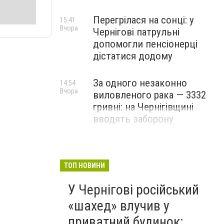
Перегрілася на сонці: у
15:41
Вчора
Чернігові патрульні
допомогли пенсіонерці
дістатися додому
За одного незаконно
14:54
Вчора
виловленого рака — 3332
гривні: на Чернігівщині
вводять заборону
ТОП НОВИНИ
У Чернігові російський
«шахед» влучив у
приватний будинок: