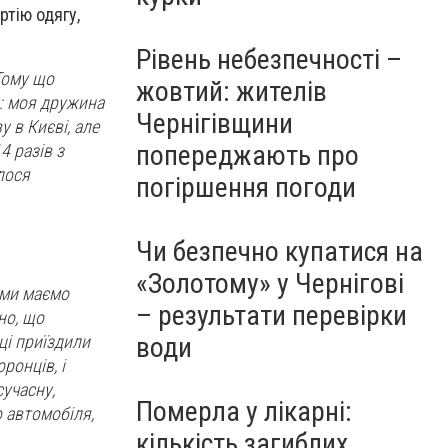
ртію одягу,
Рівень небезпечності –
 Тому що
жовтий: жителів
и: моя дружина
Чернігівщини
у в Києві, але
попереджають про
4 разів з
лося
погіршення погоди
Чи безпечно купатися на
«Золотому» у Чернігові
 ми маємо
– результати перевірки
но, що
ці приїздили
води
ронців, і
сучасну,
Померла у лікарні:
о автомобіля,
кількість загиблих