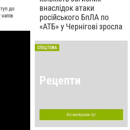
внаслідок атаки
ступ до
 напів
російського БпЛА по
«АТБ» у Чернігові зросла
СПЕЦТЕМА
Рецепти
Всі матеріали тут