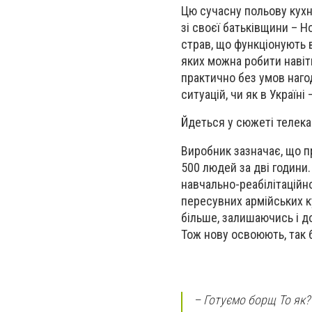
Цю сучасну польову кухню
зі своєї батьківщини – Н
страв, що функціонують 
яких можна робити навіть
практично без умов наго
ситуацій, чи як в Україні 
Йдеться у сюжеті телек
Виробник зазначає, що п
500 людей за дві години
навчально-реабілітаційн
пересувних армійських ку
більше, залишаючись і до
Тож нову освоюють, так б
– Готуємо борщ То як? 