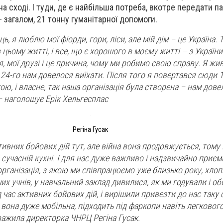
на сході. І туди, де є найбільша потреба, вкотре передати па
 загалом, 21 тонну гуманітарної допомоги.
ь, я люблю мої фіорди, гори, ліси, але мій дім – це Україна.
в цьому житті, і все, що є хорошого в моєму житті – з Україн
’я, мої друзі і це причина, чому ми робимо свою справу. Я жив
24-го нам довелося виїхати. Після того я повертався сюди 1
ю, і власне, так наша організація була створена – нам дове
 – наголошує Ерік Хельгесплас
Регіна Гусак
тивних бойових дій тут, але війна вона продовжується, тому
 сучасній кухні. І для нас дуже важливо і надзвичайно приєм
організація, з якою ми співпрацюємо уже близько року, хлоп
ших учнів, у навчальний заклад дивилися, як ми годували і обо
 час активних бойових дій, і вирішили привезти до нас таку 
 вона дуже мобільна, підходить під фаркопи навіть легковог
важила директорка ЧНРЦ Регіна Гусак.