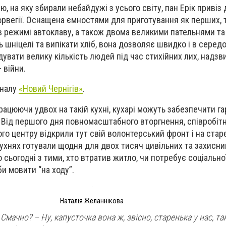
, на яку збирали небайдужі з усього світу, пан Ерік привіз 
орвегії. Оснащена ємностями для приготування як перших, т
в режимі автоклаву, а також двома великими пательнями та
 шніцелі та випікати хліб, вона дозволяє швидко і в серед
дувати велику кількість людей під час стихійних лих, надз
– війни.
аналу
«Новий Чернігів»
.
рацюючи удвох на такій кухні, кухарі можуть забезпечити г
. Від першого дня повномасштабного вторгнення, співробіт
ого центру відкрили тут свій волонтерський фронт і на стар
хнях готували щодня для двох тисяч цивільних та захисникі
 сьогодні з тими, хто втратив житло, чи потребує соціально
и мовити “на ходу”.
Наталія Желаннікова
Смачно? – Ну, капусточка вона ж, звісно, старенька у нас, та