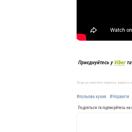
Приєднуйтесь у
Viber
т
Якщо ви помітили помилку, виділіть нео
#польова кухня
#Норвегія
Поділіться та підписуйтесь на