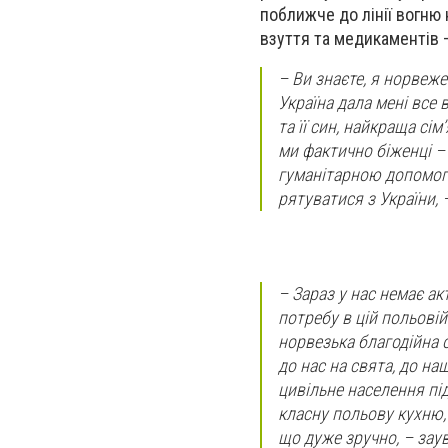
поближче до лінії вогню 
взуття та медикаментів –
– Ви знаєте, я норвежец
Україна дала мені все 
та її син, найкраща сім
ми фактично біженці – 
гуманітарною допомого
рятуватися з України,
– Зараз у нас немає ак
потребу в цій польовій
норвезька благодійна 
до нас на свята, до на
цивільне населення під
класну польову кухню,
що дуже зручно, – зау