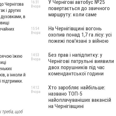
У Чернігові автобус №25
16:31
до Чернігова
Вчора
повертається до звичного
ак і других
маршруту: коли саме
 духовками, в
овищі
На Чернігівщині вогонь
вичайних
15:54
Вчора
охопив понад 1,7 га лісу: усі
пожежі пов'язані з війною
Без прав і напідпитку: у
14:53
арячою їжею
Вчора
Чернігові патрульні виявили
ниці
двох порушників під час
еньких
комендантської години
в, а інколи й
ї підтримки.
Хто заробляє найбільше:
14:12
Вчора
названо ТОП-5
найоплачуваніших вакансій
на Чернігівщині
к треба, щоб