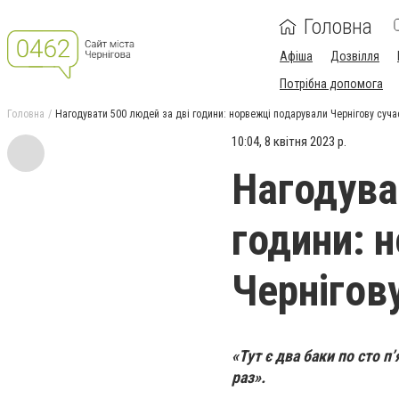
Головна
Афіша
Дозвілля
Потрібна допомога
Головна
Нагодувати 500 людей за дві години: норвежці подарували Чернігову суча
10:04, 8 квітня 2023 р.
Нагодува
години: 
Чернігов
«Тут є два баки по сто п
раз».