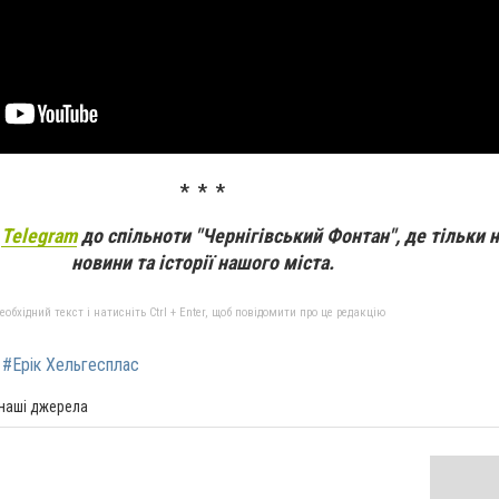
* * *
а
Telegram
до спільноти "Чернігівський Фонтан", де тільки 
новини та історії нашого міста.
бхідний текст і натисніть Ctrl + Enter, щоб повідомити про це редакцію
#Ерік Хельгесплас
 наші джерела