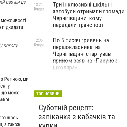
ий раз ми це
Три інклюзивні шкільні
13:21
Вчора
автобуси отримали громади
Чернігівщини: кому
и можливості
передали транспорт
о підкидати
По 5 тисяч гривень на
12:36
у погоду
Вчора
першокласника: на
Чернігівщині стартував
прийом заяв на «Пакунок
школяра»
з Регіною, ми
сні у
, що може
ТОП НОВИНИ
ької
Суботній рецепт:
запіканка з кабачків та
ього щось
курки
н, а також