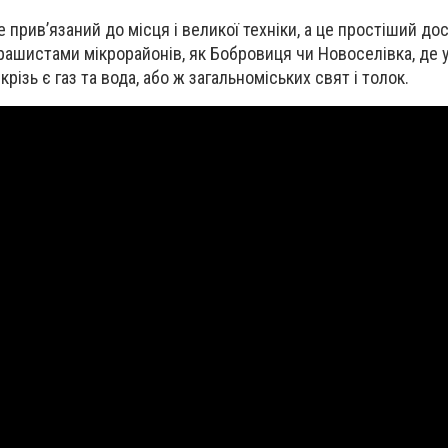
 прив’язаний до місця і великої техніки, а це простіший до
шистами мікрорайонів, як Бобровиця чи Новоселівка, де у
крізь є газ та вода, або ж загальноміських свят і толок.