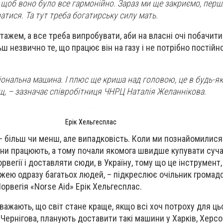
щоб воно було все гармонійно. Зараз ми ще закриємо, перш
атися. Та тут треба богатирську силу мать.
тажем, а все треба випробувати, аби на власні очі побачит
ш незвично те, що працює він на газу і не потрібно постійн
іональна машина. І плюс ще криша над головою, це в будь-як
дощ, – зазначає співробітниця ЧНРЦ Наталія Желаннікова.
Ерік Хельгесплас
 – більш чи менш, але випадковість. Коли ми познайомилися 
они працюють, а тому почали якомога швидше купувати суча
рвегії і доставляти сюди, в Україну, тому що це інструмент
жею одразу багатьох людей, – підкреслює очільник громадс
Норвегія «Norse Aid» Ерік Хельгесплас.
вважають, що світ стане краще, якщо всі хоч потроху для ц
 Чернігова, планують доставити такі машини у Харків, Херсо