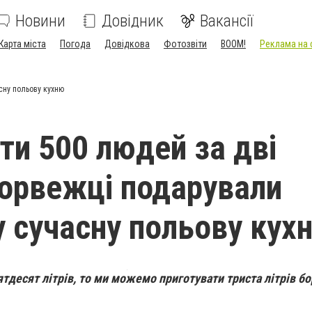
Новини
Довідник
Вакансії
Карта міста
Погода
Довідкова
Фотозвіти
BOOM!
Реклама на 
сну польову кухню
ти 500 людей за дві
норвежці подарували
у сучасну польову кух
’ятдесят літрів, то ми можемо приготувати триста літрів б