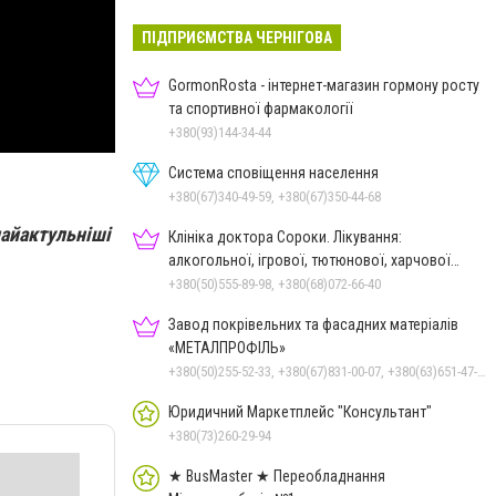
ПІДПРИЄМСТВА ЧЕРНІГОВА
GormonRosta - інтернет-магазин гормону росту
та спортивної фармакології
+380(93)144-34-44
Система сповіщення населення
+380(67)340-49-59, +380(67)350-44-68
найактульніші
Клініка доктора Сороки. Лікування:
алкогольної, ігрової, тютюнової, харчової
залежностей, неврозів т
+380(50)555-89-98, +380(68)072-66-40
Завод покрівельних та фасадних матеріалів
«МЕТАЛПРОФІЛЬ»
+380(50)255-52-33, +380(67)831-00-07, +380(63)651-47-33
Юридичний Маркетплейс "Консультант"
+380(73)260-29-94
★ BusMaster ★ Переобладнання