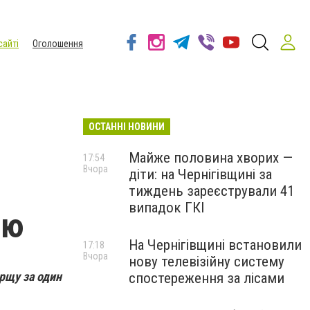
сайті
Оголошення
ОСТАННІ НОВИНИ
Майже половина хворих —
17:54
Вчора
діти: на Чернігівщині за
тиждень зареєстрували 41
випадок ГКІ
ню
На Чернігівщині встановили
17:18
Вчора
нову телевізійну систему
орщу за один
спостереження за лісами