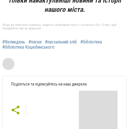
тільки найактульніші новини та історії
нашого міста.
Якщо ви помітили помилку, виділіть необхідний текст і натисніть Ctrl + Enter, щоб
повідомити про це редакцію
#Великдень
#паски
#пасхальний хліб
#бібліотека
#бібліотека Коцюбинського
Поділіться та підписуйтесь на наші джерела