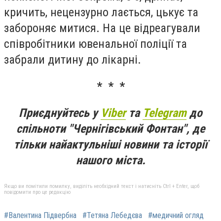
кричить, нецензурно лається, цькує та
забороняє митися. На це відреагували
співробітники ювенальної поліції та
забрали дитину до лікарні.
* * *
Приєднуйтесь у
Viber
та
Telegram
до
спільноти "Чернігівський Фонтан", де
тільки найактульніші новини та історії
нашого міста.
Якщо ви помітили помилку, виділіть необхідний текст і натисніть Ctrl + Enter, щоб
повідомити про це редакцію
#Валентина Підвербна
#Тетяна Лебедєва
#медичний огляд