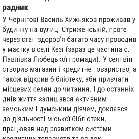
радник
У Чернігові Василь Хижняков проживав у
будинку на вулиці Стриженській, проте
через стан здоров’я багато часу проводив
у маєтку в селі Кезі (зараз це частина с.
Павлівка Любецької громади). У селі він
створив магазин і кредитне товариство, а
також відкрив бібліотеку, аби привчати
місцевих селян до читання. І до останніх
днів життя залишався активним
земським і думським діячем, доклався
до діяльності міської бібліотеки,
працював над розвитком системи
кредитних товариств та спілок