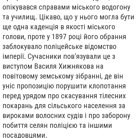
опікувався справами міського водогону
та училищ. Цікаво, що у нього могла бути
ще одна каденція в якості міського
голови, проте у 1897 році його обрання
заблокувало поліцейське відомство
імперії. Сучасники пов’язували це з
виступом Василя Хижнякова на
повітовому земському зібранні, де він
уніс пропозицію порушити клопотання
перед урядом про скасування тілесних
покарань для сільського населення за
вироками волосних судів і про заборону
побиття селян поліцією та іншими
посадовцями.