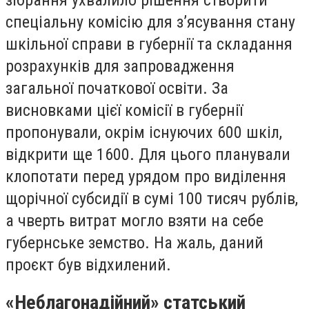
зібрання ухвалило рішення створити
спеціальну комісію для з’ясування стану
шкільної справи в губернії та складання
розрахунків для запровадження
загальної початкової освіти. За
висновками цієї комісії в губернії
пропонували, окрім існуючих 600 шкіл,
відкрити ще 1600. Для цього планували
клопотати перед урядом про виділення
щорічної субсидії в сумі 100 тисяч рублів,
а чверть витрат могло взяти на себе
губернське земство. На жаль, даний
проєкт був відхилений.
«Неблагонадійний» статський