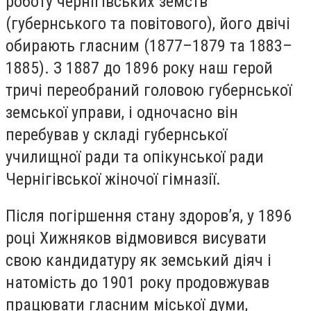
роботу чернігівських земств
(губернського та повітового), його двічі
обирають гласним (1877–1879 та 1883–
1885). З 1887 до 1896 року наш герой
тричі переобраний головою губернської
земської управи, і одночасно він
перебував у складі губернської
училищної ради та опікунської ради
Чернігівської жіночої гімназії.
Після погіршення стану здоров’я, у 1896
році Хижняков відмовився висувати
свою кандидатуру як земський діяч і
натомість до 1901 року продовжував
працювати гласним міської думи,