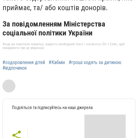
приймає, та/ або коштів донорів.
За повідомленням Міністерства
соціальної політики України
Якщо ви помітили помилку, виділіть необхідний текст і натисніть Ctrl + Enter, щоб
повідомити про це редакцію
#оздоровлення дітей
#Кабмін
#гроші ходять за дитиною
#відпочинок
Поділіться та підписуйтесь на наші джерела