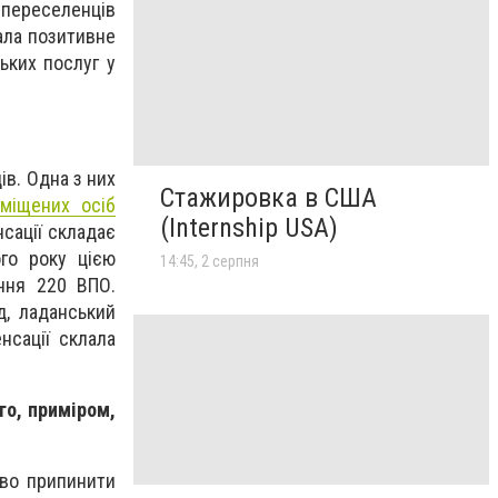
 переселенців
ала позитивне
ьких послуг у
в. Одна з них
Стажировка в США
міщених осіб
(Internship USA)
сації складає
го року цією
14:45, 2 серпня
ння 220 ВПО.
д, ладанський
нсації склала
го, приміром,
аво припинити