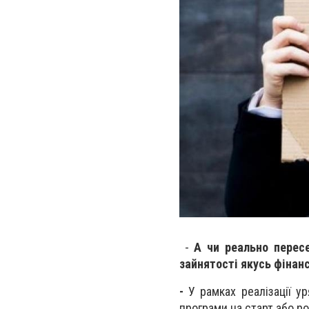
-
А чи реально перес
зайнятості якусь фінан
-
У рамках реалізації у
програми на старт або р