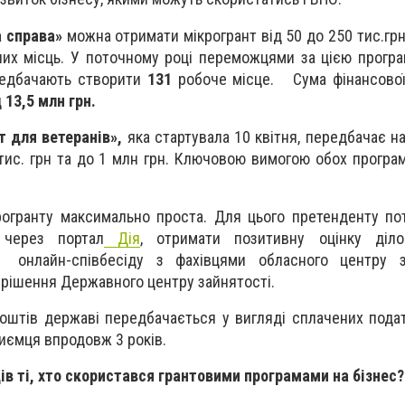
 справа»
можна отримати мікрогрант від 50 до 250 тис.грн
чих місць. У поточному році переможцями за цією прог
ередбачають створити
131
робоче місце. Сума фінансової
д
13,5 млн грн.
т для ветеранів»,
яка стартувала 10 квітня, передбачає на
 тис. грн та до 1 млн грн. Ключовою вимогою обох програ
огранту максимально проста. Для цього претенденту по
 через портал
Дія
,
отримати позитивну оцінку ділов
 онлайн-співбесіду з фахівцями обласного центру з
 рішення Державного центру зайнятості.
оштів державі передбачається у вигляді сплачених податк
риємця впродовж 3 років.
ів ті, хто скористався грантовими програмами на бізнес?