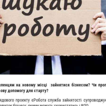
еленцям на новому місці зайнятися бізнесом? Чи про
сову допомогу для старту?
рядового проекту єРобота служба зайнятості супроводжує
озвиток бізнесу, якими можуть скористатись і ВПО.