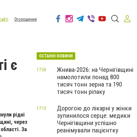
сайті
Оголошення
ОСТАННІ НОВИНИ
і є
Жнива-2026: на Чернігівщині
17:50
намолотили понад 800
тисяч тонн зерна та 190
тисяч тонн ріпаку
Дорогою до лікарні у жінки
17:13
нули рідні
зупинилося серце: медики
вщині, через
Чернігівщини успішно
області. За
реанімували пацієнтку
с.