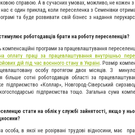
иковою справою. А в сучасних умовах, можливо, не кожен з
У нас є один приклад, коли переселенка з Семенівки отрим
ограмі та буде розвивати свій бізнес з надання перукарс
 стимулює роботодавців брати на роботу переселенців?
ь компенсаційні програми за працевлаштування переселенці
на оплату праці за працевлаштування внутрішньо пере
йових дій під час воєнного стану в Україні
.
Розмір компен
цевлаштовану особу протягом двох місяців. З минуло
я більше сотні роботодавців області за працевлаштува
ке підприємство «Коллар», Новгород-Сіверський сирзаво
когосподарські підприємства тощо. Загальна сума компе
еселенцю стати на облік у службі зайнятості, якщо у ньо
ідносини?
а особа, в якої не розірвані трудові відносини, має пр