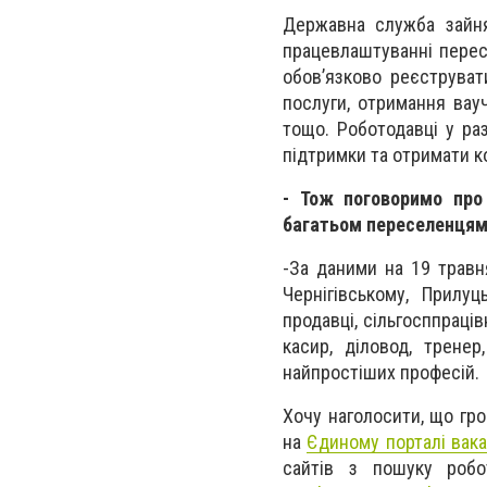
Державна служба зайня
працевлаштуванні пересе
обов’язково реєструвати
послуги, отримання вау
тощо. Роботодавці у ра
підтримки та отримати к
- Тож поговоримо про
багатьом переселенцям 
-
За даними на 19 травн
Чернігівському, Прилу
продавці, сільгосппраців
касир, діловод, тренер
найпростіших професій.
Хочу наголосити, що гро
на
Єдиному порталі вака
сайтів з пошуку робо