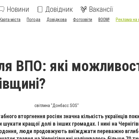
Новини
Довідник
Вакансії
Карта міста
Погода
Довідкова
Фотозвіти
BOOM!
Реклама на 
ля ВПО: які можливост
гівщині?
світлина "Донбасс SOS"
бного вторгнення росіян значна кількість українців поки
 шукати кращої долі в інших громадах. І нині на Чернігі
ордоння, люди продовжують виїжджати переважно вглиб 
очаток травня на Чернігівщині налічувалось більше 70 ти