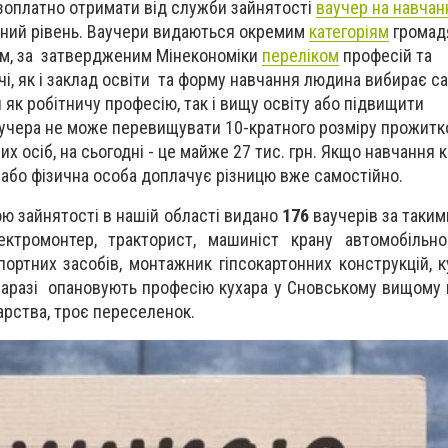
езоплатно отримати від служби зайнятості
ваучер на навчан
йний рівень. Ваучери видаються окремим
категоріям
громадя
м, за затвердженим Мінекономіки
переліком
професій та
ечі, як і заклад освіти та форму навчання людина вибирає с
як робітничу професію, так і вищу освіту або підвищити
ваучера не може перевищувати 10-кратного розміру прожитк
х осіб, на сьогодні - це майже 27 тис. грн. Якщо навчання 
 або фізична особа доплачує різницю вже самостійно.
ю зайнятості в нашій області видано
176
ваучерів за таким
лектромонтер, тракторист, машиніст крану автомобільн
ортних засобів, монтажник гіпсокартонних конструкцій, ку
 наразі опановують професію кухара у Сновському вищому
арства, троє переселенок.