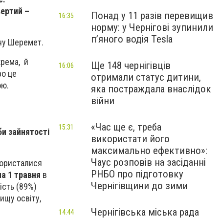
вертий –
Понад у 11 разів перевищив
16:35
норму: у Чернігові зупинили
пʼяного водія Tesla
лану Шеремет.
крема, й
Ще 148 чернігівців
16:06
ро це
отримали статус дитини,
ою.
яка постраждала внаслідок
війни
«Час ще є, треба
15:31
би зайнятості
використати його
максимально ефективно»:
Чаус розповів на засіданні
користалися
РНБО про підготовку
на 1 травня
в
Чернігівщини до зими
ість (89%)
ищу освіту,
Чернігівська міська рада
14:44