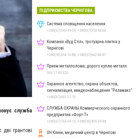
ПІДПРИЄМСТВА ЧЕРНІГОВА
Система сповіщення населення
+380(67)340-49-59, +380(67)350-44-68
Компанія «Вуд Стіл», тротуарна плитка у
Чернігові
+380(93)364-16-88, +380(67)662-84-87
Прием металлолома, дорого куплю металл
063-17-40-320
Охранное агентство, охрана объектов,
сигнализация, ввидеонаблюдение "Реламакс"
+380(67)461-17-70
СЛУЖБА ОХРАНЫ Коммерческого охранного
понує служба
предприятия «Форт-Т»
+380(67)763-69-15, +380(93)455-59-84
 дві грантові
ОН Клінік, медичний центр в Чернігові