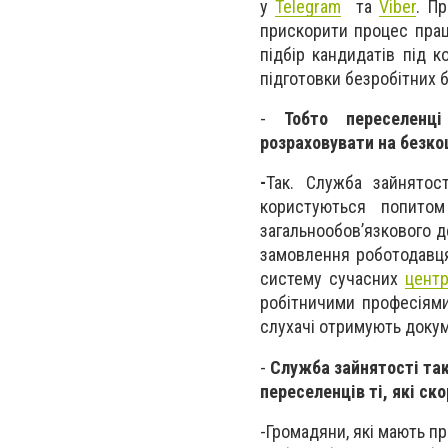
у
Telegram
та
Viber
. П
прискорити процес прац
підбір кандидатів під к
підготовки безробітних 
-
Тобто переселенці 
розраховувати на безк
-
Так. Служба зайнятост
користуються попито
загальнообов’язкового д
замовлення роботодавця
систему сучасних
центр
робітничими професіями
слухачі отримують докум
-
Служба зайнятості так
переселенців ті, які ск
-
Громадяни, які мають пр