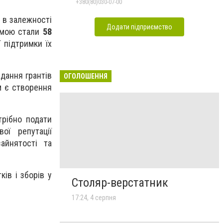
+380(80)030-07-00
 в залежності
Додати підприємство
рамою стали
58
 підтримки їх
дання грантів
ОГОЛОШЕННЯ
м є створення
трібно подати
ої репутації
айнятості та
ів і зборів у
Столяр-верстатник
17:24, 4 серпня