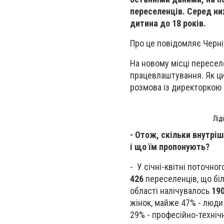
переселенців. Серед ни
дитина до 18 років.
Про це повідомляє Черні
На новому місці пересел
працевлаштування. Як ци
розмова із директоркою 
Лід
- Отож, скільки внутрі
і що їм пропонують?
-
У січні-квітні поточно
426
переселенців, що бі
області налічувалось
19
жінок, майже 47% - люди 
29% - професійно-техніч