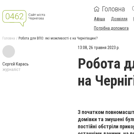
Головна
Афіша
Дозвілля
Потрібна допомога
Головна
Робота для ВПО: які можливості є на Чернігівщині?
13:08, 26 травня 2023 р.
Робота д
Сєргєй Карась
журналіст
на Черні
З початком повномасшта
домівки та змушені були
постійні обстріли прик
останніми даними, на п