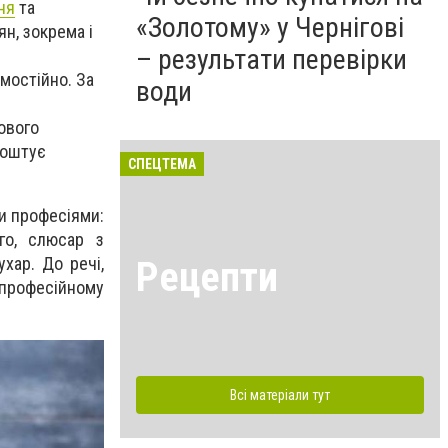
ня
та
«Золотому» у Чернігові
н, зокрема і
– результати перевірки
амостійно. За
води
ового
коштує
СПЕЦТЕМА
и професіями:
ого, слюсар з
хар. До речі,
Рецепти
 професійному
Всі матеріали тут