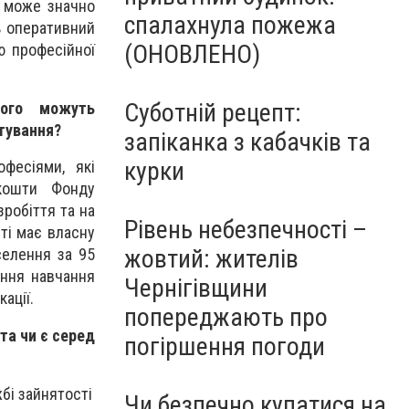
і може значно
спалахнула пожежа
ь оперативний
(ОНОВЛЕНО)
ю професійної
Суботній рецепт:
ного можуть
тування?
запіканка з кабачків та
курки
офесіями, які
кошти Фонду
робіття та на
Рівень небезпечності –
ті має власну
жовтий: жителів
селення за 95
ення навчання
Чернігівщини
кації.
попереджають про
та чи є серед
погіршення погоди
бі зайнятості
Чи безпечно купатися на