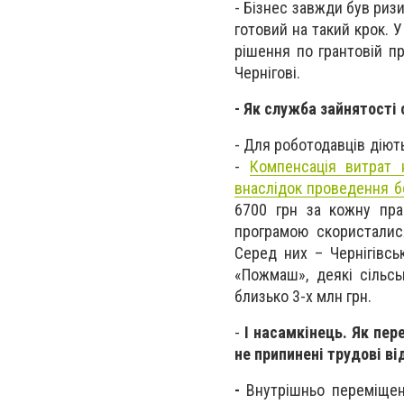
-
Бізнес завжди був риз
готовий на такий крок. 
рішення по грантовій пр
Чернігові.
- Як служба зайнятості
-
Для роботодавців діют
-
Компенсація витрат 
внаслідок проведення бо
6700 грн за кожну пра
програмою скористалис
Серед них – Чернігівсь
«Пожмаш», деякі сільсь
близько 3-х млн грн.
-
І насамкінець. Як пер
не припинені трудові в
-
Внутрішньо переміщен