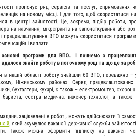
тості пропонує ряд сервісів та послуг, спрямованих н
ленців на новому місці. І для того, щоб скористатися ни
ся в центрі зайнятості. Це, зокрема, підбір роботи, про
чера на навчання, мікрогранта на започаткування або роз
зі працевлаштування ВПО можуть скористатися програма
омпенсаційні виплати.
 основні програми для ВПО… І почнемо з працевлаш
вдалося знайти роботу в поточному році та що це за роб
я в нашій області роботу знайшли 60 ВПО, переважно – у
цькому, Ніжинському районах. Серед працевлаштованих
ники, бухгалтери, кухарі, є також – електромонтер, охоронн
, бариста, сестра медична, інженер-технолог, а також
мадяни, зацікавлені в роботі, можуть здійснювати її само
нсій
, який акумулює вакансії державної служби зайнятості
ти. Також можна оформити підписку на вакансії че