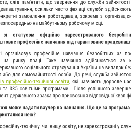
роте, слід пам’ятати, що звернення до служби зайнятост
евлаштування, оскільки часто фахівці служби здійснюют
онкретні замовлення роботодавців, зокрема з організаціє
безпосередньо на майбутньому робочому місці.
зі статусом офіційно зареєстрованого безробіт
оштовне професійне навчання під гарантоване працевлаш
і організовує професійне навчання безробітних за пр
м на ринку праці. Таке навчання здійснюється за 
ержавного соціального страхування України на випадок без
 або для самозайнятості особи. До речі, служба зайнятос
ів професійно-технічної освіти
, які навчають доросле на
 та 335 освітніми програмами. Після успішного заверш
ент державного зразка про присвоєння відповідної кваліфі
ож може надати ваучер на навчання. Що це за програма 
ористалися нею?
офесійну-технічну чи вищу освіту, не зареєстровані у служ