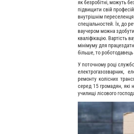
як безробітні, можуть б
підвищити свій професі
внутрішнім переселенця
спеціальностей. Їх, до р
ваучером можна здобути 
кваліфікацію. Вартість 
мінімуму для працездатни
більше, то роботодавець
У поточному році службо
електрогазозварник, е
ремонту колісних трансп
серед 15 громадян, які
училищі лісового господ