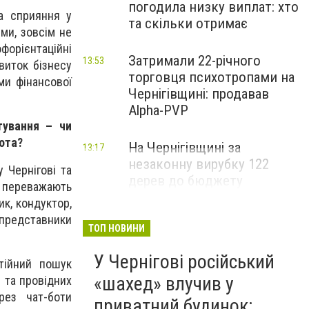
погодила низку виплат: хто
а сприяння у
та скільки отримає
ми, зовсім не
форієнтаційні
Затримали 22-річного
13:53
виток бізнесу
торговця психотропами на
ми фінансової
Чернігівщині: продавав
Alpha-PVP
тування – чи
ота?
На Чернігівщині за
13:17
незаконну вирубку 122
 Чернігові та
дерев до бюджету
 переважають
сплатили понад 3 млн грн
ик, кондуктор,
 представники
ТОП НОВИНИ
У Чернігові російський
стійний пошук
«шахед» влучив у
 та провідних
рез чат-боти
приватний будинок: