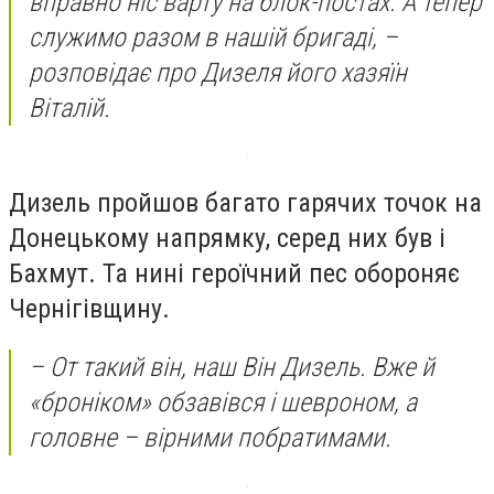
вправно ніс варту на блок-постах. А тепер
служимо разом в нашій бригаді, –
розповідає про Дизеля його хазяїн
Віталій.
Дизель пройшов багато гарячих точок на
Донецькому напрямку, серед них був і
Бахмут. Та нині героїчний пес обороняє
Чернігівщину.
– От такий він, наш Він Дизель. Вже й
«броніком» обзавівся і шевроном, а
головне – вірними побратимами.