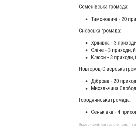
Семенівська громада:
Тимоновичі - 20 пр
Сновська громада:
Хрінівка - 3 приход
Єліне - 3 приходи, 
Клюси - 3 приходи,
Новгород-Сіверська гром
Діброва - 20 приход
Михальчина Слобода
Городнянська громада:
Сеньківка - 4 прихо
Якщо ви помітили помилку, виділіть нео