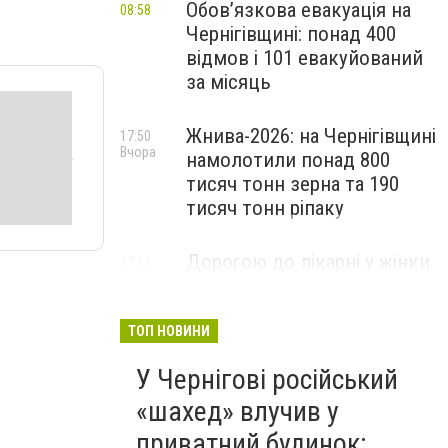
Обов’язкова евакуація на
08:58
Чернігівщині: понад 400
відмов і 101 евакуйований
за місяць
Жнива-2026: на Чернігівщині
17:50
Вчора
намолотили понад 800
тисяч тонн зерна та 190
тисяч тонн ріпаку
Дорогою до лікарні у жінки
17:13
Вчора
зупинилося серце: медики
Чернігівщини успішно
реанімували пацієнтку
ТОП НОВИНИ
У Чернігові російський
«шахед» влучив у
приватний будинок: