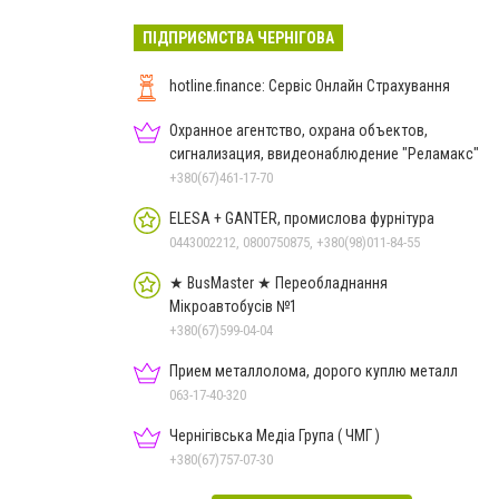
ПІДПРИЄМСТВА ЧЕРНІГОВА
hotline.finance: Сервіс Онлайн Страхування
Охранное агентство, охрана объектов,
сигнализация, ввидеонаблюдение "Реламакс"
+380(67)461-17-70
ELESA + GANTER, промислова фурнітура
0443002212, 0800750875, +380(98)011-84-55
★ BusMaster ★ Переобладнання
Мікроавтобусів №1
+380(67)599-04-04
Прием металлолома, дорого куплю металл
063-17-40-320
Чернігівська Медіа Група ( ЧМГ )
+380(67)757-07-30