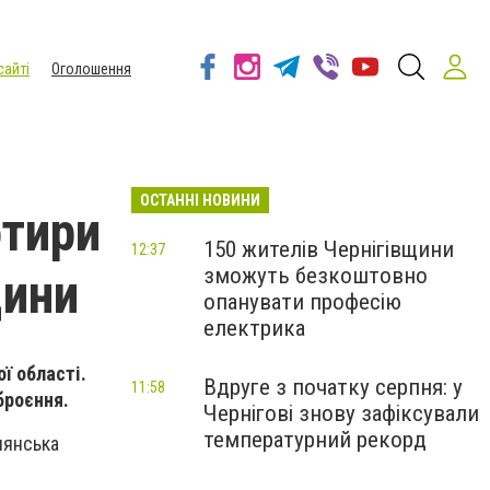
сайті
Оголошення
ОСТАННІ НОВИНИ
отири
150 жителів Чернігівщини
12:37
зможуть безкоштовно
щини
опанувати професію
електрика
ї області.
Вдруге з початку серпня: у
11:58
броєння.
Чернігові знову зафіксували
температурний рекорд
нянська