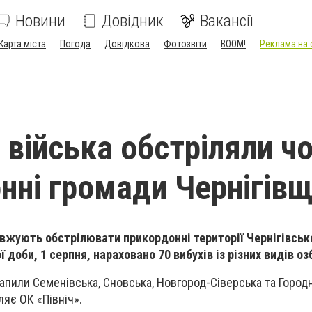
Новини
Довідник
Вакансії
Карта міста
Погода
Довідкова
Фотозвіти
BOOM!
Реклама на 
 війська обстріляли ч
нні громади Чернігів
овжують обстрілювати прикордонні території Чернігівсько
 доби, 1 серпня, нараховано 70 вибухів із різних видів оз
апили Семенівська, Сновська, Новгород-Сіверська та Город
ляє ОК «Північ».