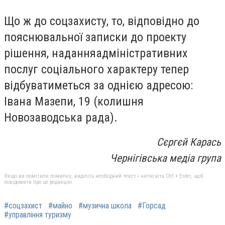
Що ж до соцзахисту, то, відповідно до
пояснювальної записки до проекту
рішення, наданняадміністративних
послуг соціального характеру тепер
відбуватиметься за однією адресою:
Івана Мазепи, 19 (колишня
Новозаводська рада).
Сєргєй Карась
Чернігівська медіа група
Якщо ви помітили помилку, виділіть необхідний текст і натисніть Ctrl + Enter, щоб
повідомити про це редакцію
#соцзахист
#майно
#музична школа
#Горсад
#управління туризму