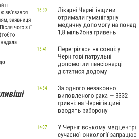
айті
Лікарні Чернігівщини
16:30
ею зв’язався
отримали гуманітарну
ням, заявниця
медичну допомогу на понад
ісля чого з її
1,8 мільйона гривень
(тобто
 надала
Перегрілася на сонці: у
15:41
Чернігові патрульні
 до
допомогли пенсіонерці
дістатися додому
За одного незаконно
14:54
ливіші
виловленого рака — 3332
гривні: на Чернігівщині
вводять заборону
У Чернігівському медцентрі
14:07
сучасної онкології запрацює