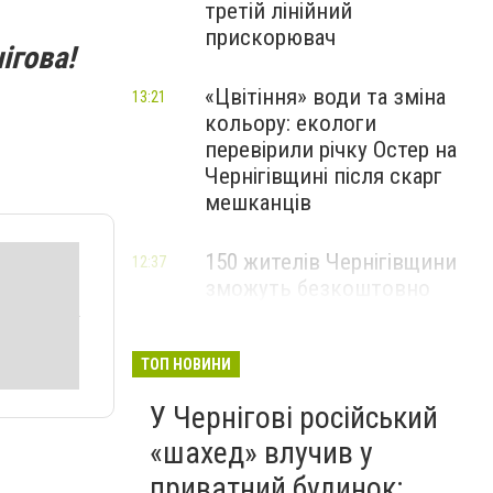
третій лінійний
прискорювач
ігова!
«Цвітіння» води та зміна
13:21
кольору: екологи
перевірили річку Остер на
Чернігівщині після скарг
мешканців
150 жителів Чернігівщини
12:37
зможуть безкоштовно
опанувати професію
електрика
ТОП НОВИНИ
У Чернігові російський
«шахед» влучив у
приватний будинок: