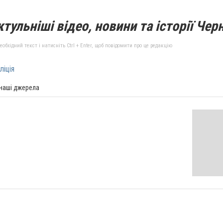
тульніші відео, новини та історії Черн
бхідний текст і натисніть Ctrl + Enter, щоб повідомити про це редакцію
ліція
 наші джерела