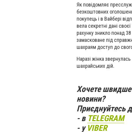
Як повідомляє пресслужба
безкоштовних оголошень 
покупець і в Вайбері ві
вела секретні дані своєї
рахунку зникло понад 38
замасковане під справжн
шахраям доступ до свого
Наразі жінка звернулась
шахрайських дій.
Хочете швидше 
новини?
Приєднуйтесь д
- в
TELEGRAM
- у
VIBER