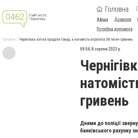
Головна
Афіша
Дозвілля
Потрібна допомога
Головна
Чернігівка хотіла продати товар, а натомість втратила 38 тисяч гривень
09:04, 8 серпня 2023 р.
Чернігівк
натоміст
гривень
Днями до поліції зверну
банківського рахунку зн