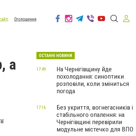
сайті
Оголошення
ОСТАННІ НОВИНИ
, а
На Чернігівщину йде
17:49
похолодання: синоптики
розповіли, коли зміниться
погода
Без укриття, вогнегасників і
17:16
стабільного опалення: на
її
Чернігівщині перевірили
модульне містечко для ВПО