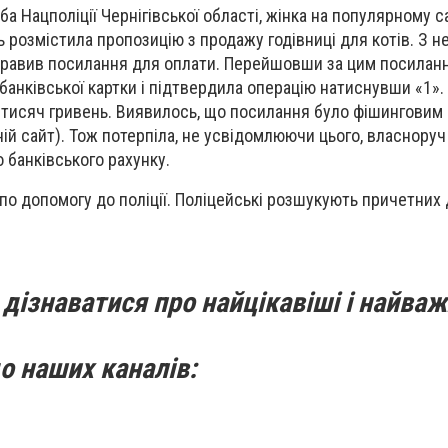
 Нацполіції Чернігівської області, жінка на популярному с
розмістила пропозицію з продажу годівниці для котів. З н
дправив посилання для оплати. Перейшовши за цим посилан
 банківської картки і підтвердила операцію натиснувши «1». П
 тисяч гривень. Виявилось, що посилання було фішинговим 
ій сайт). Тож потерпіла, не усвідомлюючи цього, власноруч
 банківського рахунку.
 по допомогу до поліції. Поліцейські розшукують причетних
дізнаватися про найцікавіші і найваж
о наших каналів: