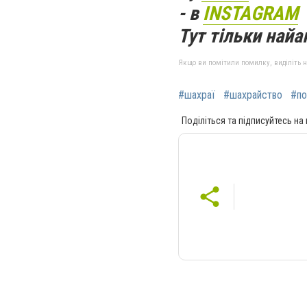
- в
INSTAGRAM
Тут тільки найак
Якщо ви помітили помилку, виділіть нео
#шахраї
#шахрайство
#по
Поділіться та підписуйтесь на