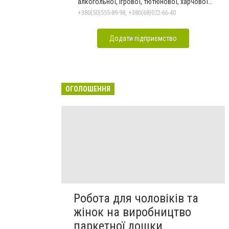
алкогольної, ігрової, тютюнової, харчової
залежностей, неврозів т
+380(50)555-89-98, +380(68)072-66-40
Додати підприємство
ОГОЛОШЕННЯ
Робота для чоловіків та
жінок на виробництво
паркетної дошки