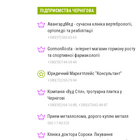
ПІДПРИЄМСТВА ЧЕРНІГОВА
АвангардМед - сучасна клініка вертебрології,
ортопедії та реабілітації
+380(97)560-65-65
GormonRosta - інтернет-магазин гормону росту
та спортивної фармакології
+380(93)144-34-44
Юридичний Маркетплейс "Консультант"
+380(73)260-29-94
Компанія «Вуд Стіл», тротуарна плитка у
Чернігові
+380(93)364-16-88, +380(67)662-84-87
Прием металлолома, дорого куплю металл
063-17-40-320
Клініка доктора Сороки. Лікування: