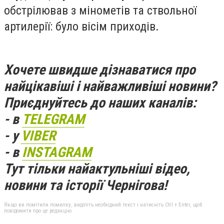
обстрілював з мінометів та ствольної
артилерії: було вісім приходів.
Хочете швидше дізнаватися про
найцікавіші і найважливіші новини?
Приєднуйтесь до наших каналів:
- в
TELEGRAM
- у
VIBER
- в
INSTAGRAM
Тут тільки найактульніші відео,
новини та історії Чернігова!
Якщо ви помітили помилку, виділіть необхідний текст і натисніть Ctrl + Enter, щоб
повідомити про це редакцію