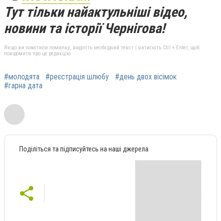
Тут тільки найактульніші відео,
новини та історії Чернігова!
Якщо ви помітили помилку, виділіть необхідний текст і натисніть Ctrl + Enter, щоб
повідомити про це редакцію
#молодята
#реєстрація шлюбу
#день двох вісімок
#гарна дата
Поділіться та підписуйтесь на наші джерела