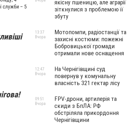
Вчора
якісну пшеницю, але аграрії
ї служби – 5
зіткнулися з проблемою її
збуту
Мотопомпи, радіостанції та
13:37
ливіші
Вчора
захисні костюми: пожежні
Бобровицької громади
отримали нове оснащення
На Чернігівщині суд
12:47
Вчора
повернув у комунальну
власність 321 гектар лісу
ігова!
FPV-дрони, артилерія та
09:51
Вчора
скиди з БпЛА: РФ
обстріляла прикордоння
Чернігівщини