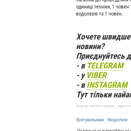
одиниці техніки, 1 човен
водолазів та 1 човен.
Хочете швидше 
новини?
Приєднуйтесь д
- в
TELEGRAM
- у
VIBER
- в
INSTAGRAM
Тут тільки найак
Якщо ви помітили помилку, виділіть нео
#рятувальники
#водолази
Поділіться та підписуйтесь на