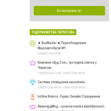
Всі матеріали тут
ПІДПРИЄМСТВА ЧЕРНІГОВА
★ BusMaster ★ Переобладнання
Мікроавтобусів №1
+380(67)599-04-04
Компанія «Вуд Стіл», тротуарна плитка у
Чернігові
+380(93)364-16-88, +380(67)662-84-87
Система сповіщення населення
+380(67)340-49-59, +380(67)350-44-68
hotline.finance: Сервіс Онлайн Страхування
АвангардМед - сучасна клініка вертебрології,