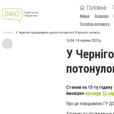
Головна
Афіша
Дозвілля
Потрібна допомога
Головна
У Чернігові продовжують шукати потонулого 20-річного чоловіка
16:04, 14 серпня 2023 р.
У Черніг
потонуло
Станом на 15-ту годину
ймовірно
потонув 12 сер
Про це повідомляє ГУ ДСН
Загалом до проведення п