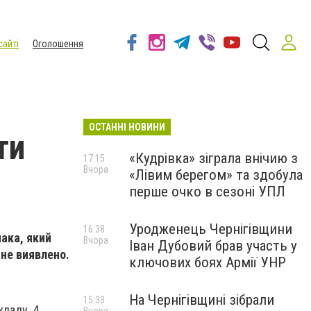
сайті
Оголошення
ОСТАННІ НОВИНИ
ти
«Кудрівка» зіграла внічию з
17:15
Вчора
«Лівим берегом» та здобула
перше очко в сезоні УПЛ
Уродженець Чернігівщини
16:38
ака, який
Вчора
Іван Дубовий брав участь у
 не виявлено.
ключових боях Армії УНР
На Чернігівщині зібрали
15:33
ладу, 4