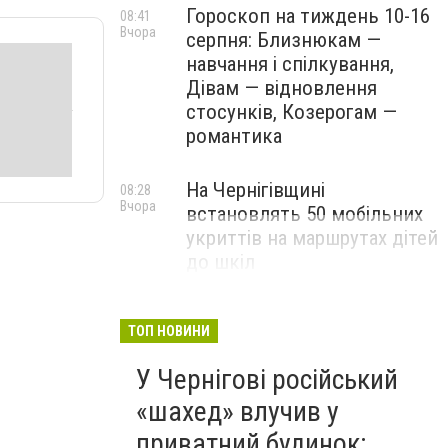
Гороскоп на тиждень 10-16
08:41
Вчора
серпня: Близнюкам —
навчання і спілкування,
Дівам — відновлення
стосунків, Козерогам —
романтика
На Чернігівщині
08:28
Вчора
встановлять 50 мобільних
укриттів на маршрутах дітей
до шкіл
ТОП НОВИНИ
У Чернігові російський
«шахед» влучив у
приватний будинок: