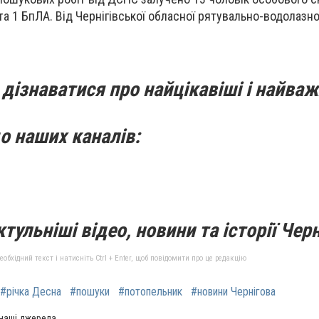
 та 1 БпЛА. Від Чернігівської обласної рятувально-водолазно
дізнаватися про найцікавіші і найваж
о наших каналів:
тульніші відео, новини та історії Черн
бхідний текст і натисніть Ctrl + Enter, щоб повідомити про це редакцію
#річка Десна
#пошуки
#потопельник
#новини Чернігова
 наші джерела