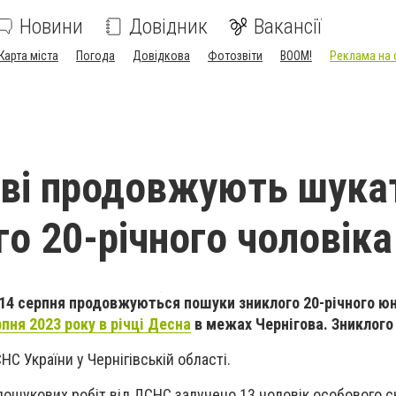
Новини
Довідник
Вакансії
Карта міста
Погода
Довідкова
Фотозвіти
BOOM!
Реклама на 
ові продовжують шука
го 20-річного чоловіка
 14 серпня продовжуються пошуки зниклого 20-річного юн
пня 2023 року в річці Десна
в межах Чернігова. Зниклого
С України у Чернігівській області.
ошукових робіт від ДСНС залучено 13 чоловік особового ск