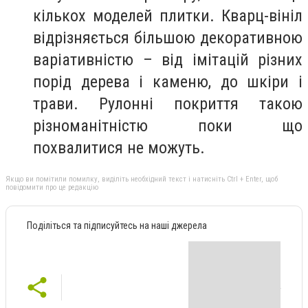
кількох моделей плитки. Кварц-вініл
відрізняється більшою декоративною
варіативністю – від імітацій різних
порід дерева і каменю, до шкіри і
трави. Рулонні покриття такою
різноманітністю поки що
похвалитися не можуть.
Якщо ви помітили помилку, виділіть необхідний текст і натисніть Ctrl + Enter, щоб
повідомити про це редакцію
Поділіться та підписуйтесь на наші джерела