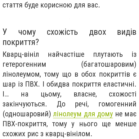
стаття буде корисною для вас.
У чому схожість двох видів
покриття?
Кварц-вініл найчастіше плутають із
гетерогенним (багатошаровим)
лінолеумом, тому що в обох покриттів є
шар із ПВХ. І обидва покриття еластичні.
І… на цьому, власне, схожості
закінчуються. До речі, гомогенний
(одношаровий)
лінолеум для дому
не має
ПВХ-покриття, тому у нього ще менше
схожих рис з кварц-вінілом.