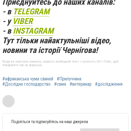
Приєднуйтесь до наших каналів:
- в
TELEGRAM
- у
VIBER
- в
INSTAGRAM
Тут тільки найактульніші відео,
новини та історії Чернігова!
Якщо ви помітили помилку, виділіть необхідний текст і натисніть Ctrl + Enter, щоб
повідомити про це редакцію
#африканська чума свиней
#Прилуччина
#Дослідне господарство
#свині
#ветеринар
#дослідження
Поділіться та підписуйтесь на наші джерела