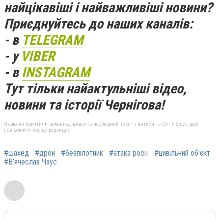
найцікавіші і найважливіші новини?
Приєднуйтесь до наших каналів:
- в
TELEGRAM
- у
VIBER
- в
INSTAGRAM
Тут тільки найактульніші відео,
новини та історії Чернігова!
Якщо ви помітили помилку, виділіть необхідний текст і натисніть Ctrl + Enter, щоб
повідомити про це редакцію
#шахед
#дрон
#безпілотник
#атака росії
#цивільний об’єкт
#В’ячеслав Чаус