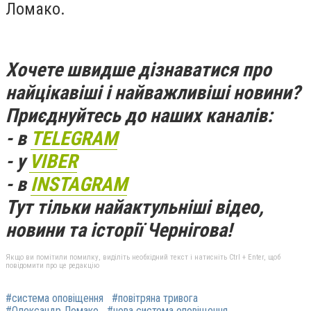
Ломако.
Хочете швидше дізнаватися про
найцікавіші і найважливіші новини?
Приєднуйтесь до наших каналів:
- в
TELEGRAM
- у
VIBER
- в
INSTAGRAM
Тут тільки найактульніші відео,
новини та історії Чернігова!
Якщо ви помітили помилку, виділіть необхідний текст і натисніть Ctrl + Enter, щоб
повідомити про це редакцію
#система оповіщення
#повітряна тривога
#Олександр Ломако
#нова система оповіщення