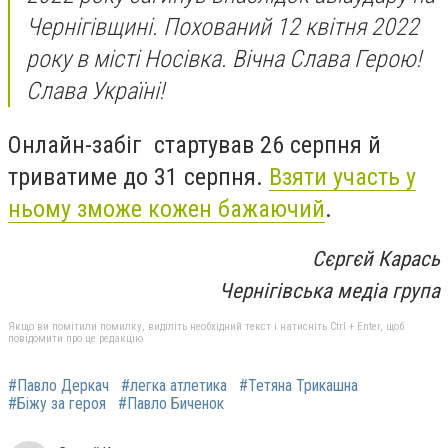
Чернігівщині. Похований 12 квітня 2022
року в місті Носівка. Вічна Слава Герою!
Слава Україні!
Онлайн-забіг стартував 26 серпня й
триватиме до 31 серпня.
Взяти участь у
ньому зможе кожен бажаючий
.
Сєргєй Карась
Чернігівська медіа група
Якщо ви помітили помилку, виділіть необхідний текст і натисніть Ctrl + Enter, щоб
повідомити про це редакцію
#Павло Деркач
#легка атлетика
#Тетяна Трикашна
#Біжу за героя
#Павло Биченок