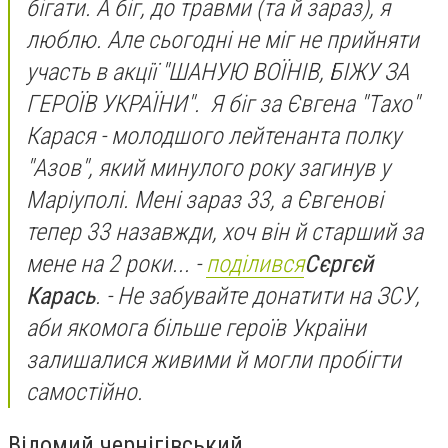
бігати. А біг, до травми (та й зараз), я
люблю. Але сьогодні не міг не прийняти
участь в акції "ШАНУЮ ВОЇНІВ, БІЖУ ЗА
ГЕРОЇВ УКРАЇНИ". Я біг за Євгена "Тахо"
Карася - молодшого лейтенанта полку
"Азов", який минулого року загинув у
Маріуполі. Мені зараз 33, а Євгенові
тепер 33 назавжди, хоч він й старший за
мене на 2 роки...
-
поділився
Сєргєй
Карась
. -
Не забувайте донатити на ЗСУ,
аби якомога більше героїв України
залишалися живими й могли пробігти
самостійно.
Відомий чернігівський