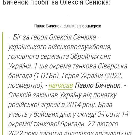
Биченок пробіг за Олексія Сенюка:
Павло Биченок, світлина з соцмереж
- Біг за героя Олексі́я Сенюка -
українського військовослужбовця,
головного сержанта Збройних сил
України, 1-ша окрема танкова Сіверська
бригада (1 ОТБр). Героя України (2022,
посмертно),
-
написав
Павло Биченок
. -
Олексій захищав Україну від початку
російської агресії в 2014 році. Брав
участь у бойових діях у складі 3-ї роти 1-ї
окремої танкової бригади. 27 лютого
2022 року загинув внаслідок авіаудару на