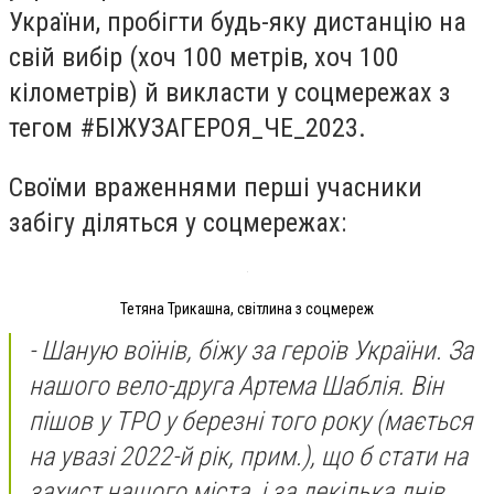
України, пробігти будь-яку дистанцію на
свій вибір (хоч 100 метрів, хоч 100
кілометрів) й викласти у соцмережах з
тегом #БІЖУЗАГЕРОЯ_ЧЕ_2023.
Своїми враженнями перші учасники
забігу діляться у соцмережах:
Тетяна Трикашна, світлина з соцмереж
-
Шаную воїнів, біжу за героїв України. За
нашого вело-друга Артема Шаблія. Він
пішов у ТРО у березні того року
(мається
на увазі 2022-й рік, прим.)
, що б стати на
захист нашого міста, і за декілька днів