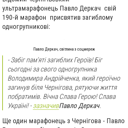
ультрамарафонець Павло Деркач свій
190-й марафон присвятив загиблому
одногрупникові:
Павло Деркач, світлина з соцмереж
- Забіг пам'яті загиблих Героїв! Біг
сьогодні за свого одногрупника
Володимира Андрійченка, який героїчно
загинув біля Чернігова, рятуючи життя
побратимів. Вічна Слава Герою! Слава
Україні!
-
зазначив
Павло Деркач
.
Ще один марафонець з Чернігова - Павло