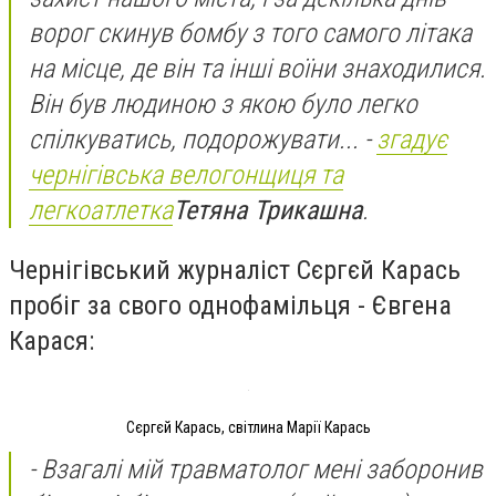
ворог скинув бомбу з того самого літака
на місце, де він та інші воїни знаходилися.
Він був людиною з якою було легко
спілкуватись, подорожувати...
-
згадує
чернігівська велогонщиця та
легкоатлетка
Тетяна Трикашна
.
Чернігівський журналіст Сєргєй Карась
пробіг за свого однофамільця - Євгена
Карася:
Сєргєй Карась, світлина Марії Карась
- Взагалі мій травматолог мені заборонив