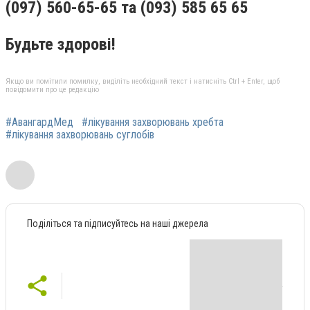
(097) 560-65-65 та (093) 585 65 65
Будьте здорові!
Якщо ви помітили помилку, виділіть необхідний текст і натисніть Ctrl + Enter, щоб
повідомити про це редакцію
#АвангардМед
#лікування захворювань хребта
#лікування захворювань суглобів
Поділіться та підписуйтесь на наші джерела