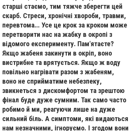
старші стаємо, тим тяжче зберегти цей
скарб. Стреси, хронічні хвороби, травми,
перевтома... Усе це крок за кроком може
перетворити нас на жабку в окропі з
відомого експерименту. Пам'ятаєте?
Якщо жабеня закинути в окріп, воно
вистрибне та врятується. Якщо ж воду
повільно нагрівати разом з жабеням,
воно не сприйматиме небезпеку,
звикнеться з дискомфортом та зрештою
фінал буде дуже сумним. Так само часто
робимо й ми, реагуючи лише на дуже
сильний біль. А симптоми, які видаються
нам незначними, ігноруємо. І згодом вони