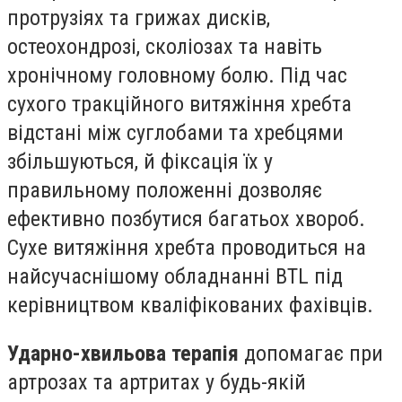
протрузіях та грижах дисків,
остеохондрозі, сколіозах та навіть
хронічному головному болю. Під час
сухого тракційного витяжіння хребта
відстані між суглобами та хребцями
збільшуються, й фіксація їх у
правильному положенні дозволяє
ефективно позбутися багатьох хвороб.
Сухе витяжіння хребта проводиться на
найсучаснішому обладнанні BTL під
керівництвом кваліфікованих фахівців.
Ударно-хвильов
а терапі
я
допомагає при
артрозах та артритах у будь-якій