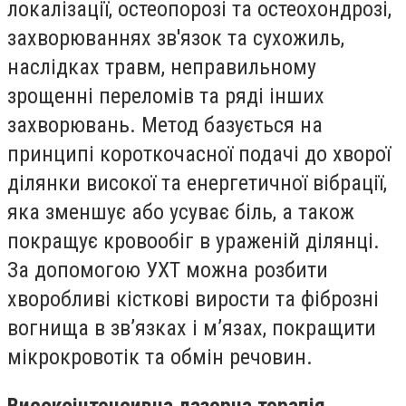
локалізації, остеопорозі та остеохондрозі,
захворюваннях зв'язок та сухожиль,
наслідках травм, неправильному
зрощенні переломів та ряді інших
захворювань. Метод базується на
принципі короткочасної подачі до хворої
ділянки високої та енергетичної вібрації,
яка зменшує або усуває біль, а також
покращує кровообіг в ураженій ділянці.
За допомогою УХТ можна розбити
хворобливі кісткові вирости та фіброзні
вогнища в зв’язках і м’язах, покращити
мікрокровотік та обмін речовин.
Високоінтенсивна
лазерна
терапія