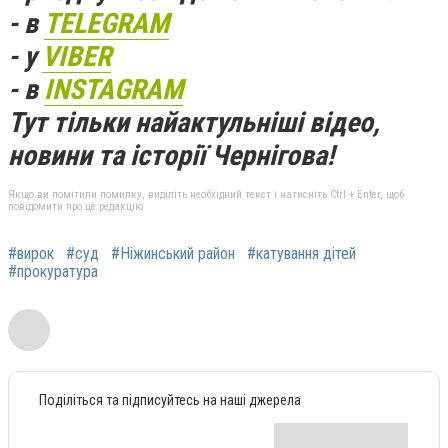
- в
TELEGRAM
- у
VIBER
- в
INSTAGRAM
Тут тільки найактульніші відео,
новини та історії Чернігова!
Якщо ви помітили помилку, виділіть необхідний текст і натисніть Ctrl + Enter, щоб
повідомити про це редакцію
#вирок
#суд
#Ніжинський район
#катування дітей
#прокуратура
Поділіться та підписуйтесь на наші джерела