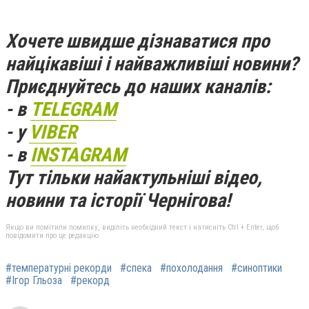
Хочете швидше дізнаватися про
найцікавіші і найважливіші новини?
Приєднуйтесь до наших каналів:
- в
TELEGRAM
- у
VIBER
- в
INSTAGRAM
Тут тільки найактульніші відео,
новини та історії Чернігова!
Якщо ви помітили помилку, виділіть необхідний текст і натисніть Ctrl + Enter, щоб
повідомити про це редакцію
#температурні рекорди
#спека
#похолодання
#синоптики
#Ігор Гльоза
#рекорд