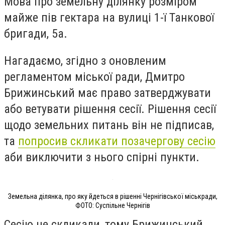
Мова про земельну ділянку розміром
майже пів гектара на вулиці 1-ї Танкової
бригади, 5а.
Нагадаємо, згідно з оновленим
регламентом міської ради, Дмитро
Брижинський має право затверджувати
або ветувати рішення сесії. Рішення сесії
щодо земельних питань він не підписав,
та
попросив скликати позачергову сесію
аби виключити з нього спірні пункти.
Земельна ділянка, про яку йдеться в рішенні Чернігівської міськради,
ФОТО: Суспільне Чернігів
Сесію не скликали, тому Брижинський