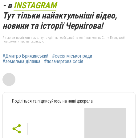
- в
INSTAGRAM
Тут тільки найактульніші відео,
новини та історії Чернігова!
Якщо ви помітили помилку, виділіть необхідний текст і натисніть Ctrl + Enter, щоб
повідомити про це редакцію
#Дмитро Брижинський
#сесія міської ради
#земельна ділянка
#позачергова сесія
Поділіться та підписуйтесь на наші джерела