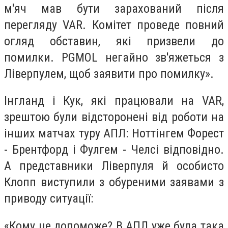
м'яч мав бути зарахований після
перегляду VAR. Комітет проведе повний
огляд обставин, які призвели до
помилки. PGMOL негайно зв'яжеться з
Ліверпулем, щоб заявити про помилку».
Інгланд і Кук, які працювали на VAR,
зрештою були відсторонені від роботи на
інших матчах туру АПЛ: Ноттінгем Форест
- Брентфорд і Фулгем - Челсі відповідно.
А представники Ліверпуля й особисто
Клопп виступили з обуреними заявами з
приводу ситуації:
«Кому це допоможе? В АПЛ уже була така