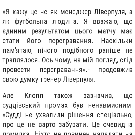
«Я кажу це не як менеджер Ліверпуля, а
як футбольна людина. Я вважаю, що
єдиним результатом цього матчу має
стати його перегравання. Наскільки
пам'ятаю, нічого подібного раніше не
траплялося. Ось чому, на мій погляд, слід
провести перегравання».- продовжив
свою думку тренер Ліверпуля.
Але Клопп також зазначив, що
суддівський промах був ненавмисним:
«Судді не ухвалили рішення спеціально,
про це не варто забувати. Це очевидна
помилка. Ніхто не повинен нападати на