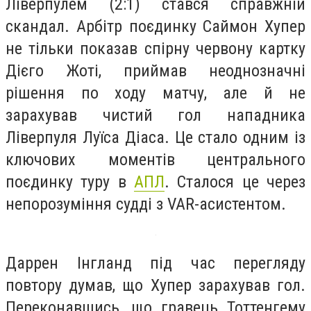
Ліверпулем (2:1) стався справжній
скандал. Арбітр поєдинку Саймон Хупер
не тільки показав спірну червону картку
Дієго Жоті, приймав неоднозначні
рішення по ходу матчу, але й не
зарахував чистий гол нападника
Ліверпуля Луїса Діаса. Це стало одним із
ключових моментів центрального
поєдинку туру в
АПЛ
. Сталося це через
непорозуміння судді з VAR-асистентом.
Даррен Інгланд під час перегляду
повтору думав, що Хупер зарахував гол.
Переконавшись, що гравець Тоттенгему