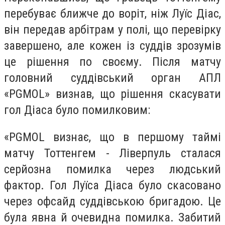
перебуває ближче до воріт, ніж Луїс Діас,
він передав арбітрам у полі, що перевірку
завершено, але кожен із суддів зрозумів
це рішення по своєму. Після матчу
головний суддівський орган АПЛ
«PGMOL» визнав, що рішення скасувати
гол Діаса було помилковим:
«PGMOL визнає, що в першому таймі
матчу Тоттенгем - Ліверпуль сталася
серйозна помилка через людський
фактор. Гол Луїса Діаса було скасовано
через офсайд суддівською бригадою. Це
була явна й очевидна помилка. Забитий