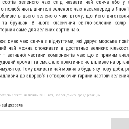
 сортів зеленого чаю слід назвати чай сенча або у 
го полюбляють цінителі зеленого чаю насамперед в Японії 
собливість цього зеленого чаю втому, що його виготовл
 та бруньок. В нього класичний світло-зелений колір 
ктерний саме для зелених сортів чаю.
нює смак чаю сенча з відчуттями, які дарує морське пові
ений чай можна споживати в достатньо великих кількост
у – активної частини компонентів чаю що є прямим анал
удовий аромат та смак, але практично не впливає на орган
мулятор. Тому вживати чай можна в будь-яку пору доби, р
адливий до здоров'я і створюючий гарний настрій зелений
бхідний текст і натисніть Ctrl + Enter, щоб повідомити про це редакцію
 наші джерела