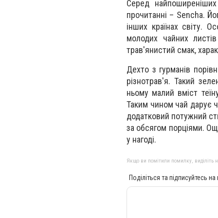
Серед найпоширеніших
прочитанні – Sencha. Йо
інших країнах світу. О
молодих чайних листів
трав'янистий смак, хара
Дехто з гурманів порів
різнотрав'я. Такий зел
ньому малий вміст теїн
Таким чином чай дарує ч
додатковий потужний сти
за обсягом порціями. Ощ
у нагоді.
Якщо ви помітили помилку, виділіть нео
Поділіться та підписуйтесь на