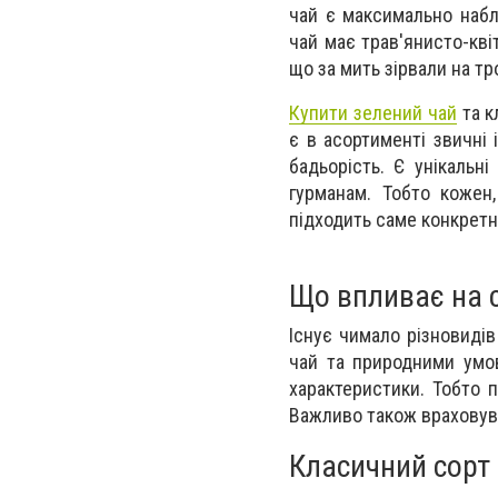
чай є максимально наб
чай має трав'янисто-кві
що за мить зірвали на тро
Купити зелений чай
та к
є в асортименті звичні 
бадьорість. Є унікальн
гурманам. Тобто кожен,
підходить саме конкретн
Що впливає на с
Існує чимало різновиді
чай та природними умов
характеристики. Тобто 
Важливо також враховува
Класичний сорт 