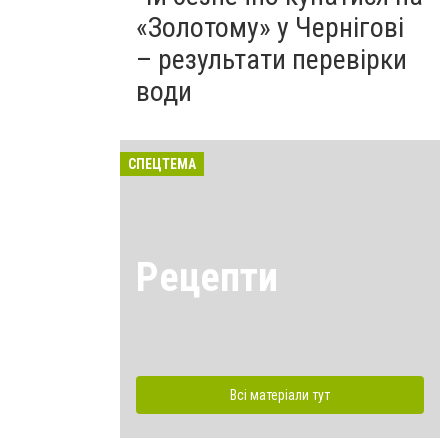
«Золотому» у Чернігові
– результати перевірки
води
СПЕЦТЕМА
Рецепти
Всі матеріали тут