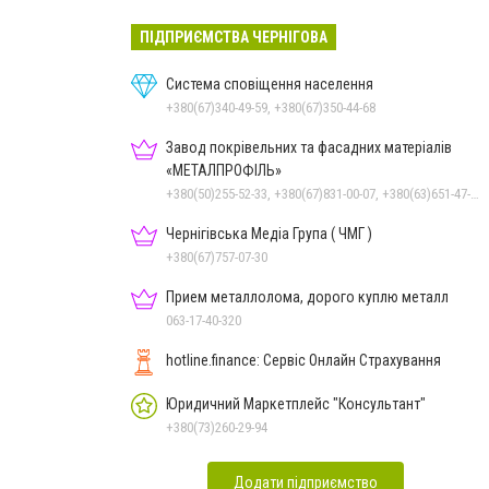
ПІДПРИЄМСТВА ЧЕРНІГОВА
Система сповіщення населення
+380(67)340-49-59, +380(67)350-44-68
Завод покрівельних та фасадних матеріалів
«МЕТАЛПРОФІЛЬ»
+380(50)255-52-33, +380(67)831-00-07, +380(63)651-47-33
Чернігівська Медіа Група ( ЧМГ )
+380(67)757-07-30
Прием металлолома, дорого куплю металл
063-17-40-320
hotline.finance: Сервіс Онлайн Страхування
Юридичний Маркетплейс "Консультант"
+380(73)260-29-94
Додати підприємство