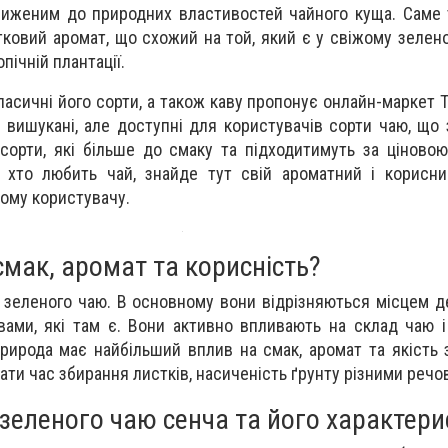
лиженим до природних властивостей чайного куща. Саме
тковий аромат, що схожий на той, який є у свіжому зелено
пічній плантації.
ласичні його сорти, а також каву пропонує онлайн-маркет 
і вишукані, але доступні для користувачів сорти чаю, що
і сорти, які більше до смаку та підходитимуть за ціново
 хто любить чай, знайде тут свій ароматний і корисни
ому користувачу.
мак, аромат та корисність?
в зеленого чаю. В основному вони відрізняються місцем 
ами, які там є. Вони активно впливають на склад чаю і
природа має найбільший вплив на смак, аромат та якість 
ти час збирання листків, насиченість ґрунту різними речо
зеленого чаю сенча та його характери