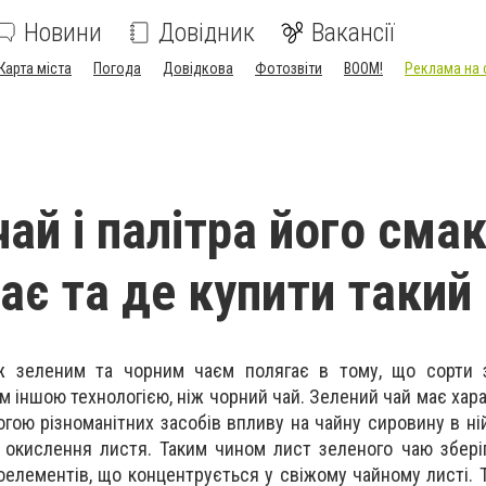
Новини
Довідник
Вакансії
Карта міста
Погода
Довідкова
Фотозвіти
BOOM!
Реклама на 
ай і палітра його смак
ає та де купити такий
ж зеленим та чорним чаєм полягає в тому, що сорти 
м іншою технологією, ніж чорний чай. Зелений чай має хар
гою різноманітних засобів впливу на чайну сировину в ні
 окислення листя. Таким чином лист зеленого чаю збері
ікроелементів, що концентрується у свіжому чайному листі.