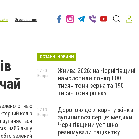
сайті
Оголошення
ОСТАННІ НОВИНИ
ів
Жнива-2026: на Чернігівщині
17:50
Вчора
намолотили понад 800
 чай
тисяч тонн зерна та 190
тисяч тонн ріпаку
зеленого чаю
Дорогою до лікарні у жінки
17:13
актерний колір
Вчора
зупинилося серце: медики
й зупиняється
Чернігівщини успішно
гає найбільшу
реанімували пацієнтку
 Тобто зелений