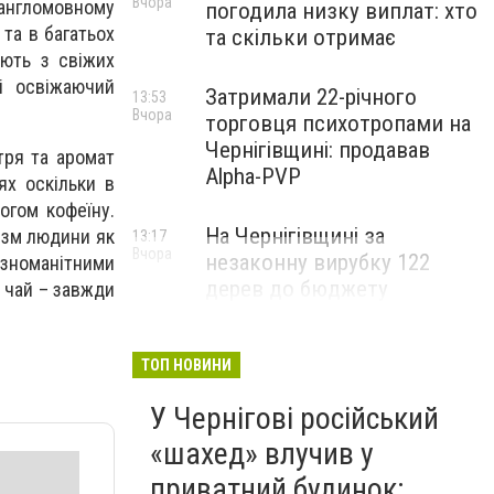
Вчора
англомовному
погодила низку виплат: хто
та в багатьох
та скільки отримає
яють з свіжих
і освіжаючий
Затримали 22-річного
13:53
Вчора
торговця психотропами на
Чернігівщині: продавав
тря та аромат
Alpha-PVP
ях оскільки в
огом кофеїну.
На Чернігівщині за
ізм людини як
13:17
Вчора
незаконну вирубку 122
ізноманітними
дерев до бюджету
 чай – завжди
сплатили понад 3 млн грн
ТОП НОВИНИ
У Чернігові російський
«шахед» влучив у
приватний будинок: