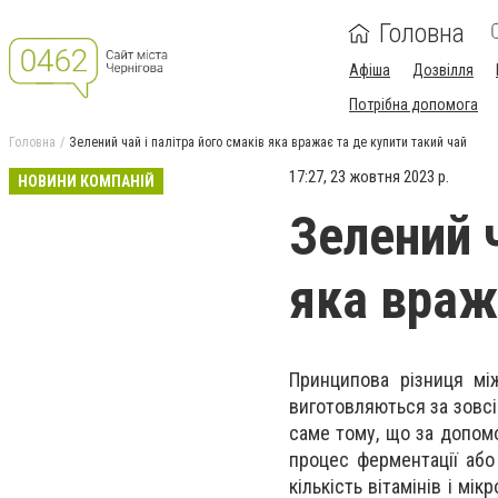
Головна
Афіша
Дозвілля
Потрібна допомога
Головна
Зелений чай і палітра його смаків яка вражає та де купити такий чай
17:27, 23 жовтня 2023 р.
НОВИНИ КОМПАНІЙ
Зелений ч
яка враж
Принципова різниця мі
виготовляються за зовсі
саме тому, що за допомо
процес ферментації або
кількість вітамінів і м