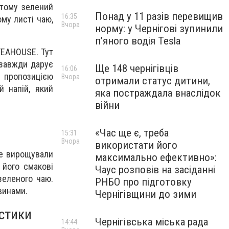
 тому зелений
Понад у 11 разів перевищив
16:35
му листі чаю,
Вчора
норму: у Чернігові зупинили
пʼяного водія Tesla
TEAHOUSE. Тут
 завжди дарує
Ще 148 чернігівців
16:06
ю пропозицією
Вчора
отримали статус дитини,
й напій, який
яка постраждала внаслідок
війни
«Час ще є, треба
15:31
Вчора
використати його
де вирощували
максимально ефективно»:
 його смакові
Чаус розповів на засіданні
зеленого чаю.
РНБО про підготовку
винами.
Чернігівщини до зими
стики
Чернігівська міська рада
14:44