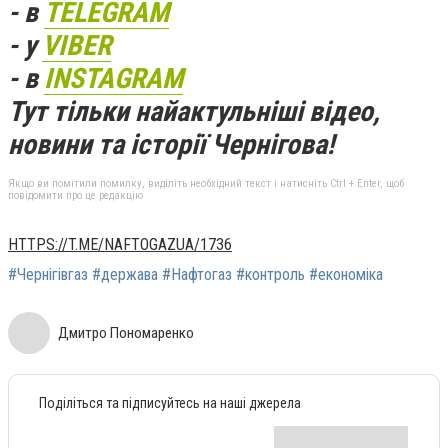
- в
TELEGRAM
- у
VIBER
- в
INSTAGRAM
Тут тільки найактульніші відео,
новини та історії Чернігова!
Якщо ви помітили помилку, виділіть необхідний текст і натисніть Ctrl + Enter, щоб
повідомити про це редакцію
HTTPS://T.ME/NAFTOGAZUA/1736
#Чернігівгаз #держава #Нафтогаз #контроль #економіка
Дмитро Пономаренко
Поділіться та підписуйтесь на наші джерела