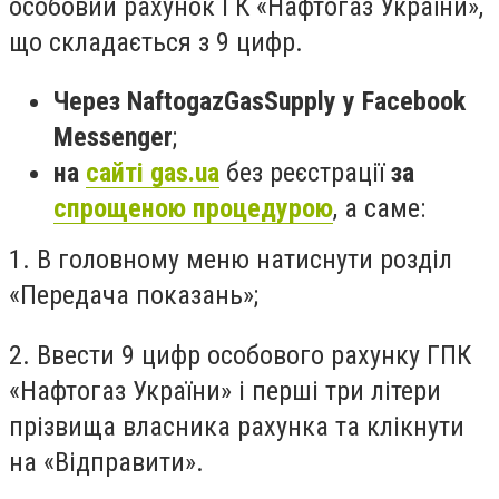
особовий рахунок ГК «Нафтогаз України»,
що складається з 9 цифр.
Через NaftogazGasSupply у Facebook
Messenger
;
на
сайті gas.ua
без реєстрації
за
спрощеною процедурою
, а саме:
1. В головному меню натиснути розділ
«Передача показань»;
2. Ввести 9 цифр особового рахунку ГПК
«Нафтогаз України» і перші три літери
прізвища власника рахунка та клікнути
на «Відправити».