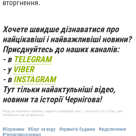
вторгнення.
Хочете швидше дізнаватися про
найцікавіші і найважливіші новини?
Приєднуйтесь до наших каналів:
- в
TELEGRAM
- у
VIBER
- в
INSTAGRAM
Тут тільки найактульніші відео,
новини та історії Чернігова!
Якщо ви помітили помилку, виділіть необхідний текст і натисніть Ctrl + Enter, щоб
повідомити про це редакцію
#боржники
#борг за воду
#приватні будинки
#відключення
#Чернігівводоканал