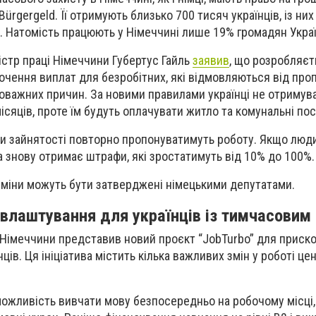
Bürgergeld. Її отримують близько 700 тисяч українців, із них
. Натомість працюють у Німеччині лише 19% громадян Украї
істр праці Німеччини Губертус Гайль
заявив
, що розробляєт
чення виплат для безробітних, які відмовляються від про
оважних причин. За новими правилами українці не отримув
сяців, проте їм будуть оплачувати житло та комунальні пос
ри зайнятості повторно пропонуватимуть роботу. Якщо люд
а знову отримає штрафи, які зростатимуть від 10% до 100%.
 зміни можуть бути затверджені німецькими депутатами.
влаштування для українців із тимчасовим
 Німеччини представив новий проєкт “JobTurbo” для приск
ів. Ця ініціатива містить кілька важливих змін у роботі це
можливість вивчати мову безпосередньо на робочому місці,