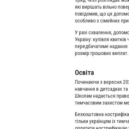
які вирішать вільно пове
повідомив, що ця допомо
особливо з сімейних при
У разі схвалення, допом
Україну: купівля квитків
передбачатиме надання г
розмір грошових виплат.
Освіта
Починаючи з вересня 202
навчання в дитсадках та 
Школам надається право 
тимчасовим захистом ме
Безкоштовна нострифікац
тільки українцям із тим
оплатити нострифікацію у