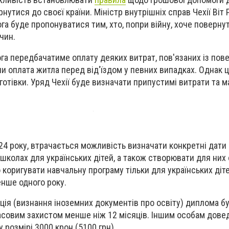
рнутися до своєї країни. Міністр внутрішніх справ Чехії Віт
га буде пропонуватися тим, хто, попри війну, хоче поверну
чин.
ога передбачатиме оплату деяких витрат, пов'язаних із пов
 чи оплата житла перед від'їздом у певних випадках. Однак 
отівки. Уряд Чехії буде визначати припустимі витрати та 
4 року, втрачається можливість визначати конкретні дати
школах для українських дітей, а також створювати для них 
коригувати навчальну програму тільки для українських діте
нше одного року.
ія (визнання іноземних документів про освіту) диплома б
часовим захистом менше ніж 12 місяців. Іншим особам дове
 розмірі 3000 крон (5100 грн).