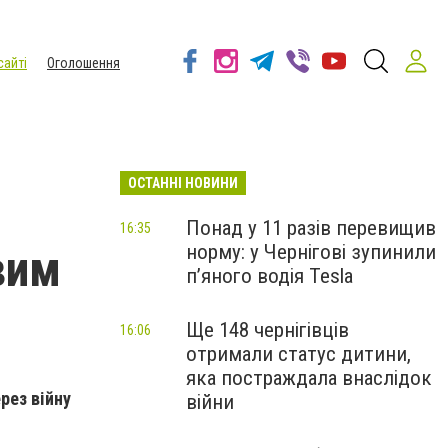
сайті
Оголошення
ОСТАННІ НОВИНИ
Понад у 11 разів перевищив
16:35
норму: у Чернігові зупинили
вим
пʼяного водія Tesla
Ще 148 чернігівців
16:06
отримали статус дитини,
яка постраждала внаслідок
рез війну
війни