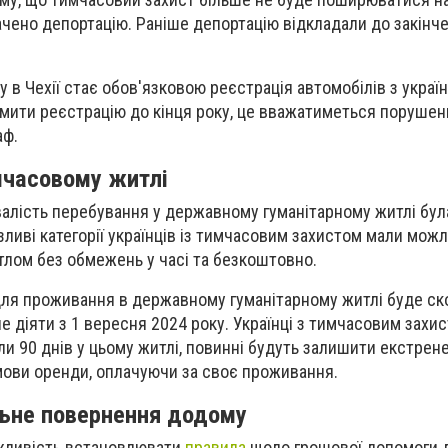
ачено депортацію. Раніше депортацію відкладали до закінч
ку в Чехії стає обов'язковою реєстрація автомобілів з укра
ити реєстрацію до кінця року, це вважатиметься порушенн
аф.
мчасовому житлі
валість перебування у державному гуманітарному житлі бу
зливі категорії українців із тимчасовим захистом мали мож
лом без обмежень у часі та безкоштовно.
для проживання в державному гуманітарному житлі буде ск
е діяти з 1 вересня 2024 року. Українці з тимчасовим захист
и 90 днів у цьому житлі, повинні будуть залишити екстрен
мови оренди, оплачуючи за своє проживання.
льне повернення додому
ожливість встановлювати
правила
щодо грошової допомоги д