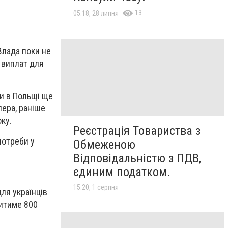
13
05:18, 28 липня
Влада поки не
 виплат для
ни в Польщі ще
лера, раніше
ку.
Реєстрація Товариства з
потреби у
Обмеженою
Відповідальністю з ПДВ,
єдиним податком.
15:20, 1 серпня
ля українців
витиме 800