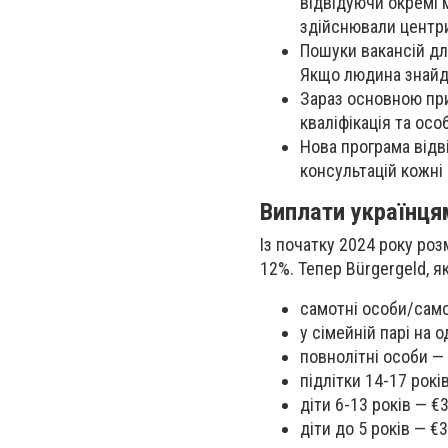
відвідуючи окремі м
здійснювали центри
Пошуки вакансій дл
Якщо людина знайде
Зараз основною при
кваліфікація та ос
Нова програма відв
консультацій кожні 
Виплати українця
Із початку 2024 року ро
12%. Тепер Bürgergeld, я
самотні особи/само
у сімейній парі на 
повнолітні особи —
підлітки 14-17 рокі
діти 6-13 років — €
діти до 5 років — €