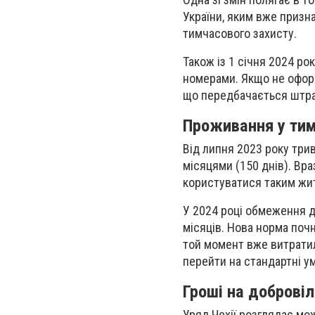
України, яким вже призн
тимчасового захисту.
Також із 1 січня 2024 ро
номерами. Якщо не оформ
що передбачається штр
Проживання у ти
Від липня 2023 року три
місяцями (150 днів). Вра
користуватися таким жит
У 2024 році обмеження 
місяців. Нова норма почн
той момент вже витратил
перейти на стандартні у
Гроші на доброві
Уряд Чехії розглядає м