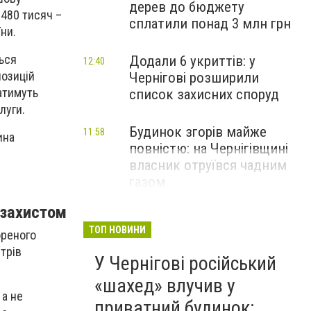
дерев до бюджету
 480 тисяч –
сплатили понад 3 млн грн
ни.
ься
Додали 6 укриттів: у
12:40
позицій
Чернігові розширили
атимуть
список захисних споруд
луги.
Будинок згорів майже
11:58
ина
повністю: на Чернігівщині
власник отруївся чадним
газом
 захистом
ТОП НОВИНИ
ореного
нтрів
У Чернігові російський
«шахед» влучив у
 а не
приватний будинок: