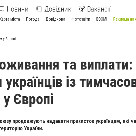
Новини
Довідник
Вакансії
Карта міста
Погода
Довідкова
Фотозвіти
BOOM!
Реклама на 
м у Європі
оживання та виплати:
я українців із тимчасо
 у Європі
оюзу продовжують надавати прихисток українцям, які че
територію України.