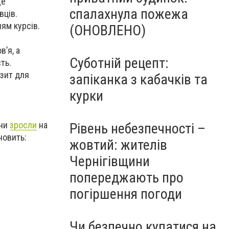
ще
спалахнула пожежа
вців.
ям курсів.
(ОНОВЛЕНО)
’я, а
Суботній рецепт:
ть.
ізит для
запіканка з кабачків та
курки
ини
зросли
на
Рівень небезпечності –
новить:
жовтий: жителів
Чернігівщини
попереджають про
погіршення погоди
Чи безпечно купатися на