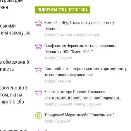
ення
ПІДПРИЄМСТВА ЧЕРНІГОВА
Компанія «Вуд Стіл», тротуарна плитка у
їнськими
Чернігові
ям закону, за
+380(93)364-16-88, +380(67)662-84-87
Профнастил Чернигов, металлочерепица
Чернигов, ООО "Омега 3000"
+380(93)682-99-99
ла обмежена 5
ливість
GormonRosta - інтернет-магазин гормону росту
та спортивної фармакології
+380(93)144-34-44
орочено до 3
Клініка доктора Сороки. Лікування:
ом, які на
алкогольної, ігрової, тютюнової, харчової
е житло або
залежностей, неврозів т
+380(50)555-89-98, +380(68)072-66-40
Юридичний Маркетплейс "Консультант"
+380(73)260-29-94
ля українців,