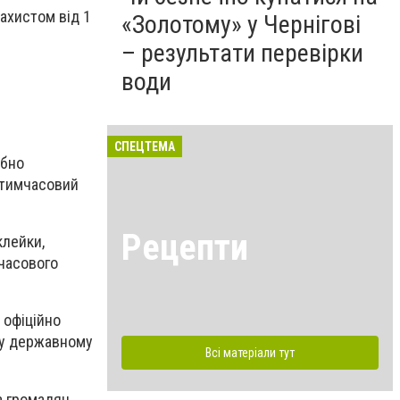
захистом від 1
«Золотому» у Чернігові
– результати перевірки
води
СПЕЦТЕМА
ібно
 тимчасовий
Рецепти
клейки,
часового
 офіційно
 у державному
Всі матеріали тут
а громадян