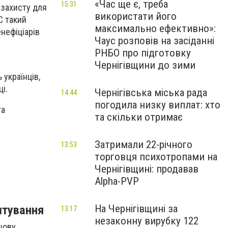
«Час ще є, треба
15:31
 захисту для
використати його
С такий
максимально ефективно»:
енефіціарів
Чаус розповів на засіданні
РНБО про підготовку
Чернігівщини до зими
 українців,
і.
Чернігівська міська рада
14:44
погодила низку виплат: хто
та
та скільки отримає
Затримали 22-річного
13:53
торговця психотропами на
Чернігівщині: продавав
Alpha-PVP
штування
На Чернігівщині за
13:17
незаконну вирубку 122
ошову