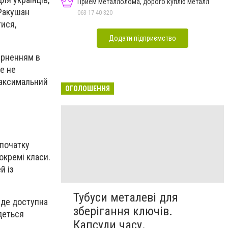
Прием металлолома, дорого куплю металл
 Ракушан
063-17-40-320
тися,
Додати підприємство
ерненням в
це не
максимальний
ОГОЛОШЕННЯ
 початку
окремі класи.
й із
Тубуси металеві для
уде доступна
зберігання ключів.
деться
Капсули часу.