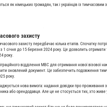
ться як німецьких громадян, так і українців із тимчасовим 
асового захисту
асового захисту передбачає кілька етапів. Спочатку потр
з 1 січня до 15 березня 2024 року. Це дозволить отримати
24 року.
іграційного відділення МВС для отримання нової візової на
вити оновлений документ. Це забезпечить подовження тим
025 року.
ваджується нова вимога: надання довідки про проживання з
ника або орендодавця. Але це не стосується тих, хто живе
тому, що тимчасовий захист більше не буде поширюватися н