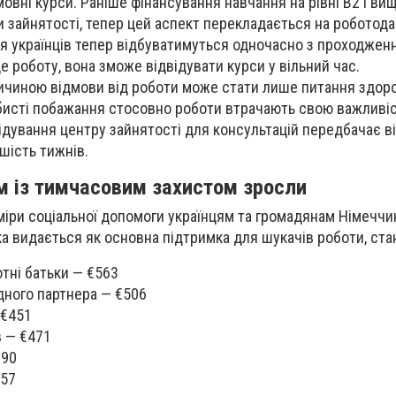
овні курси. Раніше фінансування навчання на рівні B2 і ви
 зайнятості, тепер цей аспект перекладається на роботода
я українців тепер відбуватимуться одночасно з проходженн
 роботу, вона зможе відвідувати курси у вільний час.
чиною відмови від роботи може стати лише питання здоров
обисті побажання стосовно роботи втрачають свою важливіс
ідування центру зайнятості для консультацій передбачає в
шість тижнів.
м із тимчасовим захистом зросли
зміри соціальної допомоги українцям та громадянам Німечч
ка видається як основна підтримка для шукачів роботи, ста
тні батьки — €563
одного партнера — €506
 €451
в — €471
390
357