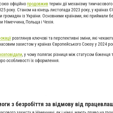
осоюз офіційно
продовжив
термін дії механізму тимчасового
025 року. Станом на кінець листопада 2023 року, у країнах Є
и громадян із України. Основними країнами, які приймали б
и Німеччина, Польща і Чехія.
окації
розглянув ключові та перспективні зміни, які чекають
асовим захистом у країнах Європейського Союзу у 2024 роц
розповідали
, у чому полягає різниця між статусом біженця 
про особливості їх оформлення.
оги з безробіття за відмову від працевла
часового захисту в Німеччині, як і німці, мають право на гр