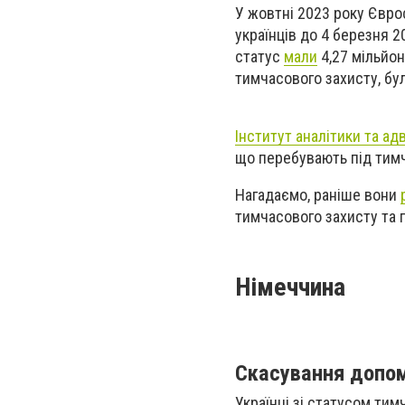
У жовтні 2023 року Євр
українців до 4 березня 2
статус
мали
4,27 мільйон
тимчасового захисту, бул
Інститут аналітики та адв
що перебувають під тимч
Нагадаємо, раніше вони
тимчасового захисту та 
Німеччина
Скасування допом
Українці зі статусом тим