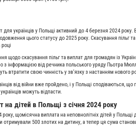
 для українців у Польщі активний до 4 березня 2024 року. 
одовження цього статусу до 2025 року. Скасування пільг та
 році
ння щодо скасування пільг та виплат для громадян із Украї
дно з інформацією від речника польського уряду Пьотра Мюл
ть втратити свою чинність у зв'язку з настанням нового ро
раїнців від війни вже пройдено, і у Польщі сподіваються, що 
 українців можуть відпасти.
 на дітей в Польщі з січня 2024 року
 року, щомісячна виплата на неповнолітніх дітей у Польщі д
и отримували 500 злотих на дитину, а тепер ця сума стано