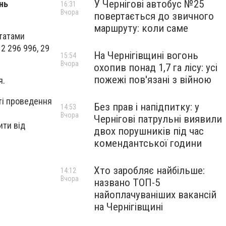
У Чернігові автобус №25
нь
16:31
Вчора
повертається до звичного
маршруту: коли саме
ьтатами
2 296 996, 29
На Чернігівщині вогонь
15:54
Вчора
охопив понад 1,7 га лісу: усі
пожежі пов'язані з війною
я.
ті проведення
Без прав і напідпитку: у
14:53
Вчора
Чернігові патрульні виявили
ити від
двох порушників під час
комендантської години
Хто заробляє найбільше:
14:12
Вчора
названо ТОП-5
найоплачуваніших вакансій
на Чернігівщині