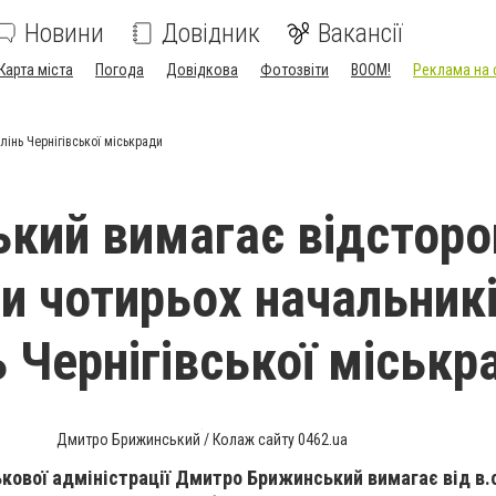
Новини
Довідник
Вакансії
Карта міста
Погода
Довідкова
Фотозвіти
BOOM!
Реклама на 
лінь Чернігівської міськради
кий вимагає відсторо
ти чотирьох начальник
ь Чернігівської міськр
Дмитро Брижинський / Колаж сайту 0462.ua
ькової адміністрації Дмитро Брижинський вимагає від в.о