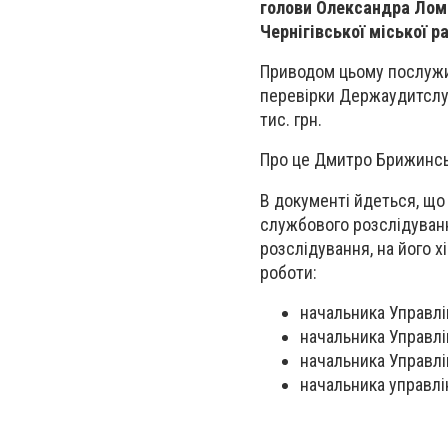
голови Олександра Лома
Чернігівської міської р
Приводом цьому послужив
перевірки Держаудитслуж
тис. грн.
Про це Дмитро Брижинсь
В документі йдеться, що
службового розслідуван
розслідування, на його 
роботи:
начальника Управлі
начальника Управлі
начальника Управлі
начальника управлі