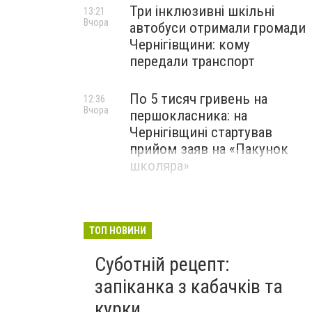
Три інклюзивні шкільні
13:21
Вчора
автобуси отримали громади
Чернігівщини: кому
передали транспорт
По 5 тисяч гривень на
12:36
Вчора
першокласника: на
Чернігівщині стартував
прийом заяв на «Пакунок
школяра»
ТОП НОВИНИ
Суботній рецепт:
запіканка з кабачків та
курки