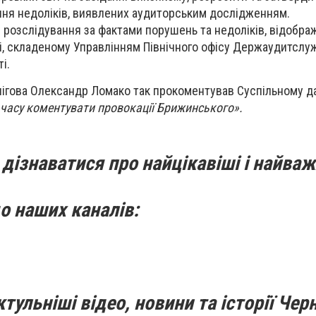
ня недоліків, виявлених аудиторським дослідженням.
розслідування за фактами порушень та недоліків, відобра
і, складеному Управлінням Північного офісу Держаудитслу
і.
рнігова Олександр Ломако так прокоментував Суспільному д
часу коментувати провокації Брижинського».
дізнаватися про найцікавіші і найваж
о наших каналів:
тульніші відео, новини та історії Черн