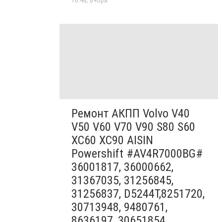
Ремонт АКПП Volvo V40
V50 V60 V70 V90 S80 S60
XC60 XC90 AISIN
Powershift #AV4R7000BG#
36001817, 36000662,
31367035, 31256845,
31256837, D5244T,8251720,
30713948, 9480761,
8636197, 30651854,