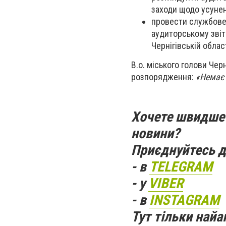
заходи щодо усунен
провести службове 
аудиторському звіт
Чернігівській област
В.о. міського голови Че
розпорядження:
«Немає 
Хочете швидше 
новини?
Приєднуйтесь д
- в
TELEGRAM
- у
VIBER
- в
INSTAGRAM
Тут тільки найак