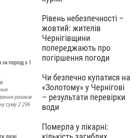
Рівень небезпечності –
жовтий: жителів
Чернігівщини
попереджають про
погіршення погоди
за період з 1
Чи безпечно купатися на
в
«Золотому» у Чернігові
ання
– результати перевірки
рення ризиків
ну суму 2 296
води
Померла у лікарні:
кількість загиблих
и дієві