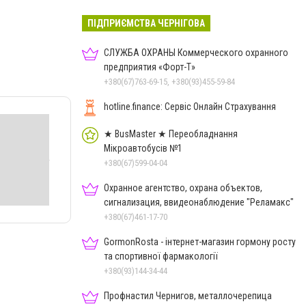
ПІДПРИЄМСТВА ЧЕРНІГОВА
СЛУЖБА ОХРАНЫ Коммерческого охранного
предприятия «Форт-Т»
+380(67)763-69-15, +380(93)455-59-84
hotline.finance: Сервіс Онлайн Страхування
★ BusMaster ★ Переобладнання
Мікроавтобусів №1
+380(67)599-04-04
Охранное агентство, охрана объектов,
сигнализация, ввидеонаблюдение "Реламакс"
+380(67)461-17-70
GormonRosta - інтернет-магазин гормону росту
та спортивної фармакології
+380(93)144-34-44
Профнастил Чернигов, металлочерепица