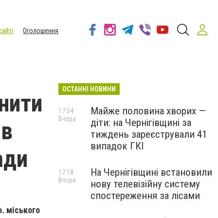
сайті
Оголошення
ОСТАННІ НОВИНИ
нити
Майже половина хворих —
17:54
Вчора
діти: на Чернігівщині за
ів
тиждень зареєстрували 41
випадок ГКІ
ади
На Чернігівщині встановили
17:18
Вчора
нову телевізійну систему
спостереження за лісами
. міського