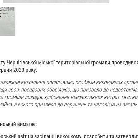
у Чернігівської міської територіальної громади проводився 
ервня 2023 року.
неналежне виконання посадовими особами виконавчих органі
 ради своїх посадових обов’язків, що призвело до недоотрим
ї громади доходів, здійснення неефективних витрат та ство
айна, а всього призвело до порушень та недоліків на загаль
нський вимагає:
рський звіт на засіданні виконкому, розробити та затвердит