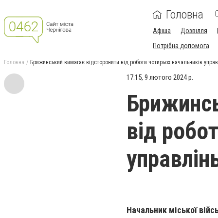
Головна
Афіша
Дозвілля
Потрібна допомога
Головна
Брижинський вимагає відсторонити від роботи чотирьох начальників управ
17:15, 9 лютого 2024 р.
Брижинсь
від робо
управлін
Начальник міської війс