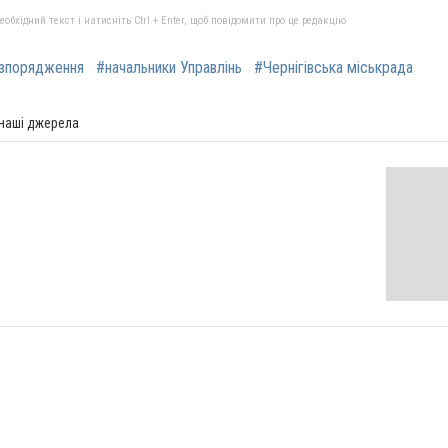
бхідний текст і натисніть Ctrl + Enter, щоб повідомити про це редакцію
зпорядження
#начальники Управлінь
#Чернігівська міськрада
 наші джерела