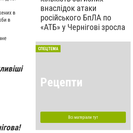
внаслідок атаки
жених в
російського БпЛА по
жби в
«АТБ» у Чернігові зросла
ане
СПЕЦТЕМА
ливіші
Рецепти
Всі матеріали тут
ігова!