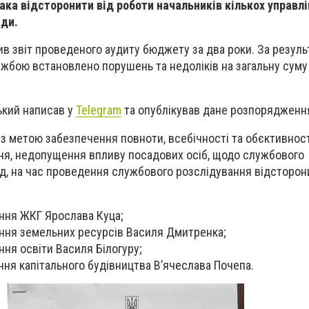
ка відсторонити від роботи начальників кількох управлі
ади.
 звіт проведеного аудиту бюджету за два роки. За резул
бою встановлено порушень та недоліків на загальну суму 
кий написав у
Telegram
та опублікував дане розпорядженн
 з метою забезпечення повноти, всебічності та обєктивнос
ня, недопущення впливу посадових осіб, щодо службового
хід, на час проведення службового розслідування відсторон
ння ЖКГ Ярослава Куца;
ння земельних ресурсів Василя Дмитренка;
ння освіти Василя Білогуру;
ння капітального будівництва В’ячеслава Почепа.