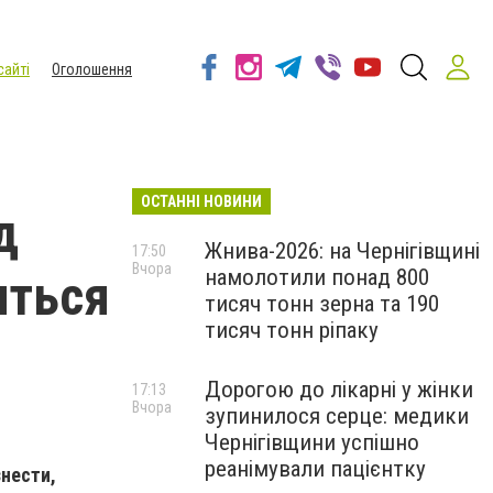
сайті
Оголошення
ОСТАННІ НОВИНИ
д
Жнива-2026: на Чернігівщині
17:50
Вчора
намолотили понад 800
иться
тисяч тонн зерна та 190
тисяч тонн ріпаку
Дорогою до лікарні у жінки
17:13
Вчора
зупинилося серце: медики
Чернігівщини успішно
реанімували пацієнтку
знести,