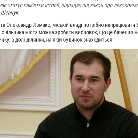
ає статус пам’ятки історії, підпадає під закон про деколоніз
 Шевчук
.
іста Олександр Ломако, міській владі потрібно напрацювати
ів очільника міста можна зробити висновок, що це бачення 
нку, а долі ділянки, на якій будинок знаходиться: