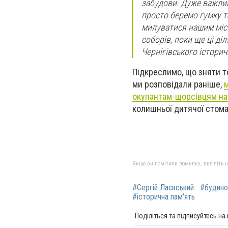
забудови. Дуже важлив
просто беремо гумку та
милуватися нашим міст
соборів, поки ще ці ді
Чернігівського істори
Підкреслимо, що зняти то
ми розповідали раніше,
м
окупантам-щорсівцям на
колишньої дитячої стома
Якщо ви помітили помилку, виділіть нео
#Сергій Лаєвський
#будино
#історична пам'ять
Поділіться та підписуйтесь на