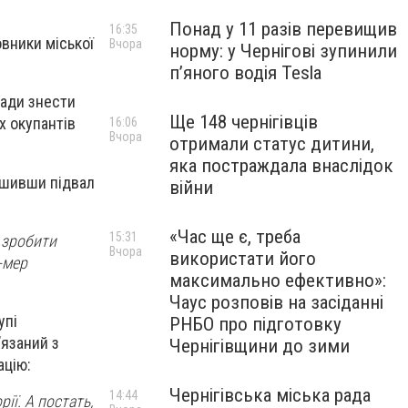
Понад у 11 разів перевищив
16:35
овники міської
Вчора
норму: у Чернігові зупинили
пʼяного водія Tesla
лади знести
Ще 148 чернігівців
х окупантів
16:06
Вчора
отримали статус дитини,
яка постраждала внаслідок
лишивши підвал
війни
«Час ще є, треба
15:31
 зробити
Вчора
використати його
-мер
максимально ефективно»:
Чаус розповів на засіданні
упі
РНБО про підготовку
’язаний з
Чернігівщини до зими
ацію:
Чернігівська міська рада
14:44
ії. А постать,