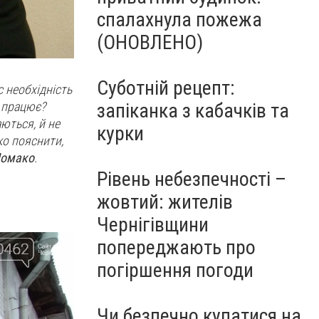
спалахнула пожежа
(ОНОВЛЕНО)
Суботній рецепт:
с необхідність
 працює?
запіканка з кабачків та
ються, й не
курки
ко пояснити,
Ломако
.
Рівень небезпечності –
жовтий: жителів
Чернігівщини
попереджають про
погіршення погоди
Чи безпечно купатися на