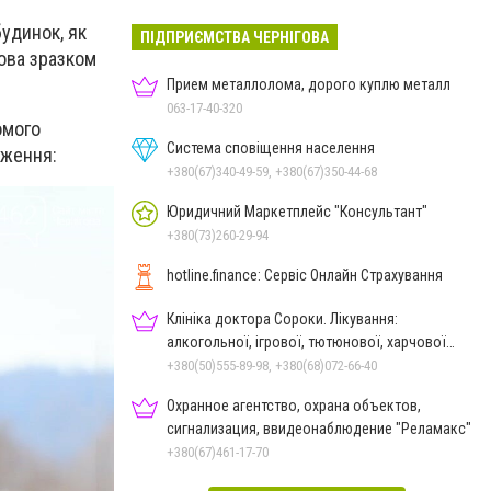
будинок, як
ПІДПРИЄМСТВА ЧЕРНІГОВА
ова зразком
Прием металлолома, дорого куплю металл
063-17-40-320
омого
Система сповіщення населення
еження:
+380(67)340-49-59, +380(67)350-44-68
Юридичний Маркетплейс "Консультант"
+380(73)260-29-94
hotline.finance: Сервіс Онлайн Страхування
Клініка доктора Сороки. Лікування:
алкогольної, ігрової, тютюнової, харчової
залежностей, неврозів т
+380(50)555-89-98, +380(68)072-66-40
Охранное агентство, охрана объектов,
сигнализация, ввидеонаблюдение "Реламакс"
+380(67)461-17-70