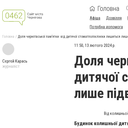
Головна
Афіша
Дозвілля
Потрібна допомога
Головна
Доля чернігівської пам’ятки: від дитячої стоматполіклініки лишиться лиш
11:50, 13 лютого 2024 р.
Доля черн
Сєргєй Карась
журналіст
дитячої 
лише під
Від колишньої
Будинок колишньої дитя