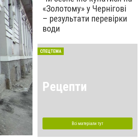
«Золотому» у Чернігові
– результати перевірки
води
СПЕЦТЕМА
Рецепти
Всі матеріали тут