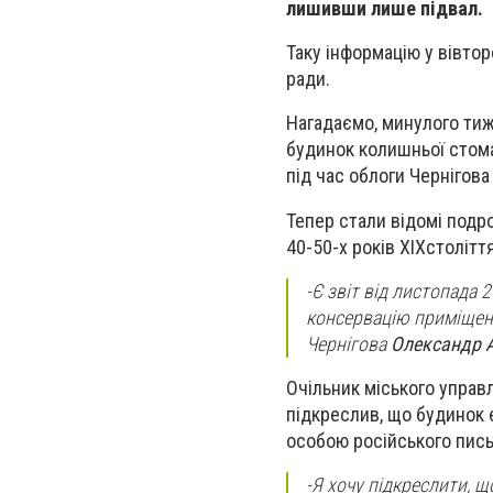
лишивши лише підвал.
Таку інформацію у вівтор
ради.
Нагадаємо, минулого ти
будинок колишньої стома
під час облоги Чернігова
Тепер стали відомі подр
40-50-х років
XIX
стол
ітт
-
Є звіт від листопада 
консервацію приміщення
Чернігова
Олександр 
Очільник міського управ
підкреслив, що будинок є
особою російського пись
-
Я хочу підкреслити, що