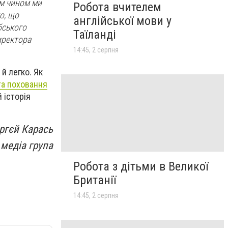
им чином ми
Робота вчителем
о, що
англійської мови у
бського
Таїланді
иректора
14:45, 2 серпня
й легко. Як
та поховання
 історія
ргєй Карась
 медіа група
Робота з дітьми в Великої
Британії
14:45, 2 серпня