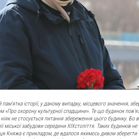
 пам’ятка історії, у даному випадку, місцевого значення, збе
м «Про охорону культурної спадщини». Те що будинок пов’я
ніяк не стосується питання збереження цього будинку. Бо в
ії міської забудови середини
XIX
століття. Таких будинків не
ця Княжа є прикладом, де вдалося якимось дивом зберегти ч