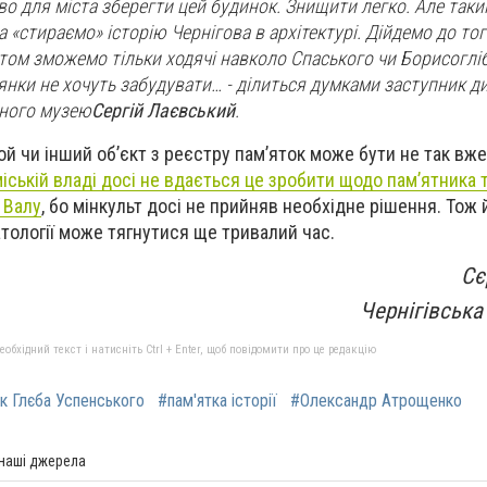
о для міста зберегти цей будинок. Знищити легко. Але так
 «стираємо» історію Чернігова в архітектурі. Дійдемо до тог
ом зможемо тільки ходячі навколо Спаського чи Борисоглі
лянки не хочуть забудувати…
- ділиться думками заступник д
чного музею
Сергій Лаєвський
.
й чи інший об’єкт з реєстру пам’яток може бути не так вже 
іській владі досі не вдається це зробити щодо пам’ятника 
 Валу
, бо мінкульт досі не прийняв необхідне рішення. Тож й
тології може тягнутися ще тривалий час.
Сє
Чернігівська
бхідний текст і натисніть Ctrl + Enter, щоб повідомити про це редакцію
к Глєба Успенського
#пам'ятка історії
#Олександр Атрощенко
 наші джерела