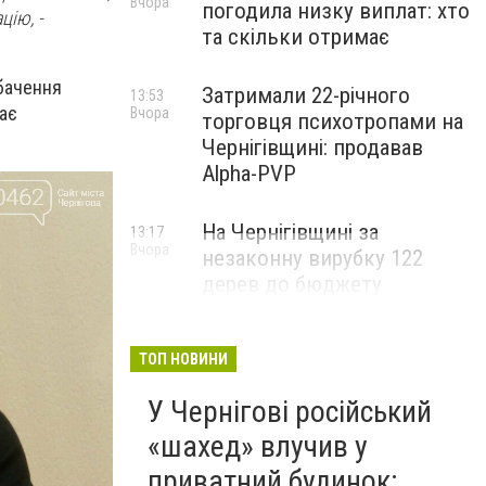
Вчора
погодила низку виплат: хто
ацію,
-
та скільки отримає
 бачення
Затримали 22-річного
13:53
має
Вчора
торговця психотропами на
Чернігівщині: продавав
Alpha-PVP
На Чернігівщині за
13:17
Вчора
незаконну вирубку 122
дерев до бюджету
сплатили понад 3 млн грн
ТОП НОВИНИ
У Чернігові російський
«шахед» влучив у
приватний будинок: