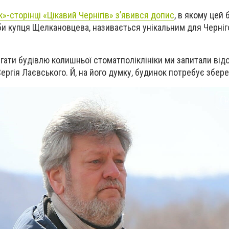
»-сторінці «Цікавий Чернігів» з’явився допис
, в якому цей 
и купця Щелкановцева, називається унікальним для Черніг
ігати будівлю колишньої стоматполіклініки ми запитали від
Сергія Лаєвського. Й, на його думку, будинок потребує збер