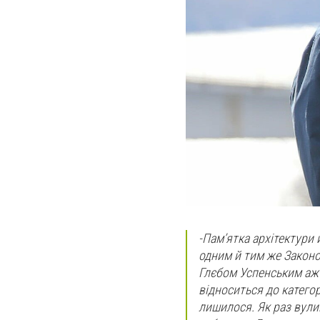
-
Пам’ятка архітектури й
одним й тим же Законо
Глєбом Успенським аж 
відноситься до категор
лишилося. Як раз вули