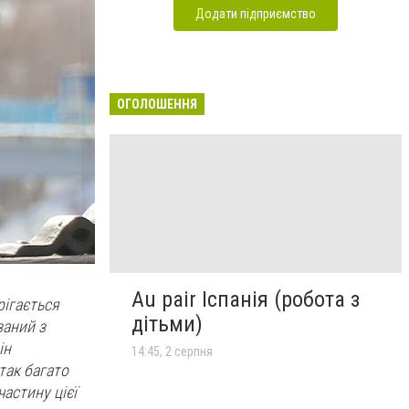
Додати підприємство
ОГОЛОШЕННЯ
Au pair Іспанія (робота з
рігається
дітьми)
заний з
ін
14:45, 2 серпня
 так багато
астину цієї