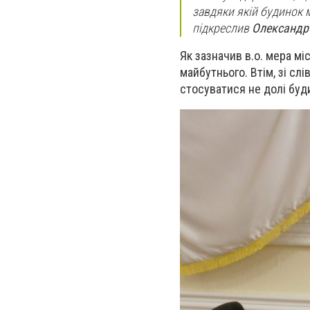
завдяки якій будинок м
підкреслив
Олександр
Як зазначив в.о. мера м
майбутнього. Втім, зі сл
стосуватися не долі буди