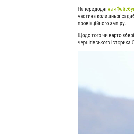
Напередодні
на «Фейсбук
частина колишньої садиб
провінційного ампіру.
Щодо того чи варто збер
чернігівського історика 