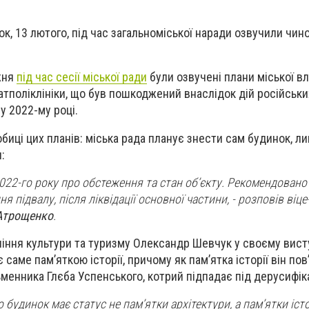
ок, 13 лютого, під час загальноміської наради озвучили чин
жня
під час сесії міської ради
були озвучені плани міської в
тполіклініки, що був пошкоджений внаслідок дій російськи
 у 2022-му році.
обиці цих планів: міська рада планує знести сам будинок, 
я:
2022-го року про обстеження та стан об’єкту. Рекомендовано
 підвалу, після ліквідації основної частини,
- розповів віце
Атрощенко
.
ління культури та туризму Олександр Шевчук у своєму вист
 саме пам’яткою історії, причому як пам’ятка історії він пов
менника Глєба Успенського, котрий підпадає під дерусифік
 будинок має статус не пам’ятки архітектури, а пам’ятки істор