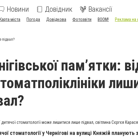
Новини
Довідник
Вакансії
Карта міста
Погода
Довідкова
Фотозвіти
BOOM!
Реклама на 
е підвал?
ігівської пам’ятки: ві
стоматполіклініки лиш
вал?
 дитячої стоматології може лишитися лише підвал, світлина Сєргєя Карася
чої стоматології у Чернігові на вулиці Княжій планують 