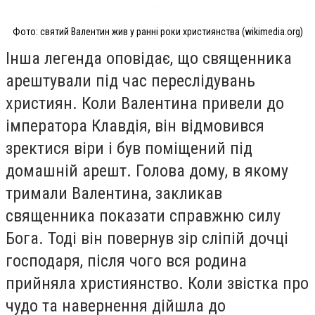
Фото: святий Валентин жив у ранні роки християнства (wikimedia.org)
Інша легенда оповідає, що священника
арештували під час переслідувань
християн. Коли Валентина привели до
імператора Клавдія, він відмовився
зректися віри і був поміщений під
домашній арешт. Голова дому, в якому
тримали Валентина, закликав
священника показати справжню силу
Бога. Тоді він повернув зір сліпій дочці
господаря, після чого вся родина
прийняла християнство. Коли звістка про
чудо та навернення дійшла до