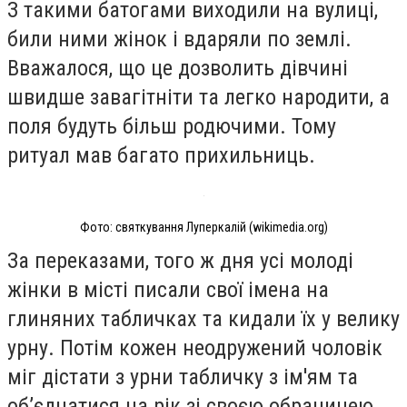
З такими батогами виходили на вулиці,
били ними жінок і вдаряли по землі.
Вважалося, що це дозволить дівчині
швидше завагітніти та легко народити, а
поля будуть більш родючими. Тому
ритуал мав багато прихильниць.
Фото: святкування Луперкалій (wikimedia.org)
За переказами, того ж дня усі молоді
жінки в місті писали свої імена на
глиняних табличках та кидали їх у велику
урну. Потім кожен неодружений чоловік
міг дістати з урни табличку з ім'ям та
об’єднатися на рік зі своєю обраницею.