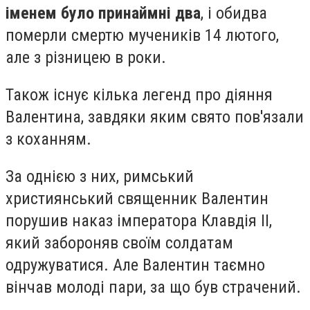
іменем було принаймні два
, і обидва
померли смертю мучеників 14 лютого,
але з різницею в роки.
Також існує кілька легенд про діяння
Валентина, завдяки яким свято пов'язали
з коханням.
За однією з них, римський
християнський священник Валентин
порушив наказ імператора Клавдія II,
який забороняв своїм солдатам
одружуватися. Але Валентин таємно
вінчав молоді пари, за що був страчений.