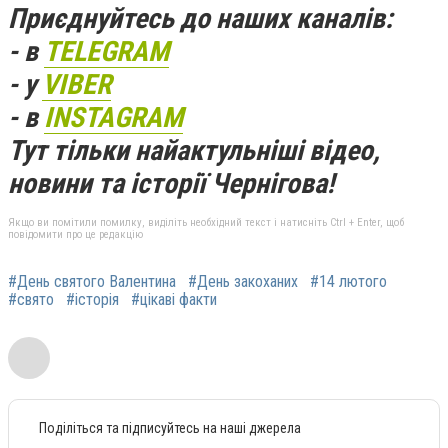
Приєднуйтесь до наших каналів:
- в
TELEGRAM
- у
VIBER
- в
INSTAGRAM
Тут тільки найактульніші відео,
новини та історії Чернігова!
Якщо ви помітили помилку, виділіть необхідний текст і натисніть Ctrl + Enter, щоб
повідомити про це редакцію
#День святого Валентина
#День закоханих
#14 лютого
#свято
#історія
#цікаві факти
Поділіться та підписуйтесь на наші джерела