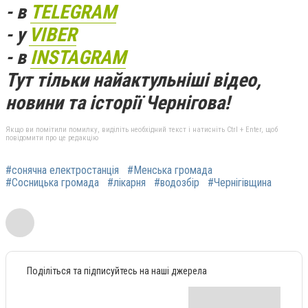
- в
TELEGRAM
- у
VIBER
- в
INSTAGRAM
Тут тільки найактульніші відео,
новини та історії Чернігова!
Якщо ви помітили помилку, виділіть необхідний текст і натисніть Ctrl + Enter, щоб
повідомити про це редакцію
#сонячна електростанція
#Менська громада
#Сосницька громада
#лікарня
#водозбір
#Чернігівщина
Поділіться та підписуйтесь на наші джерела