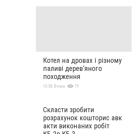
Котел на дровах і різному
паливі дерев’яного
походження
10
10:38, Вчора
Скласти зробити
розрахунок кошторис авк
акти виконаних робіт
КБ-2в КБ-3