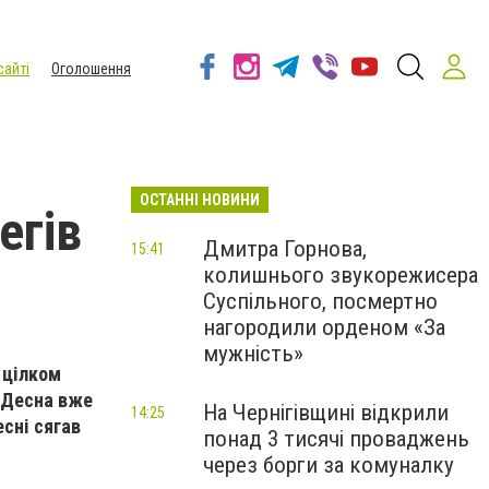
сайті
Оголошення
ОСТАННІ НОВИНИ
егів
Дмитра Горнова,
15:41
колишнього звукорежисера
Суспільного, посмертно
нагородили орденом «За
мужність»
– цілком
а Десна вже
На Чернігівщині відкрили
14:25
есні сягав
понад 3 тисячі проваджень
через борги за комуналку