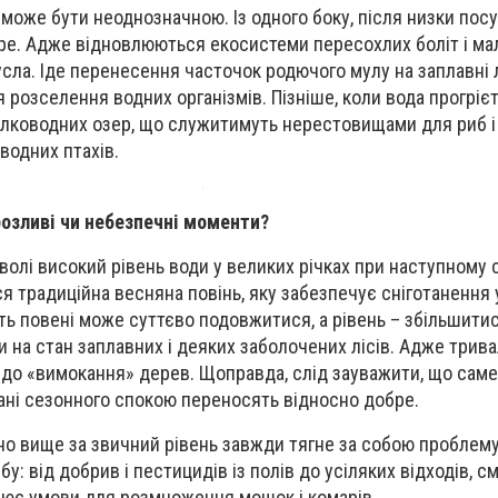
 може бути неоднозначною. Із одного боку, після низки пос
бре. Адже відновлюються екосистеми пересохлих боліт і мал
сла. Іде перенесення часточок родючого мулу на заплавні 
озселення водних організмів. Пізніше, коли вода прогрієть
ілководних озер, що служитимуть нерестовищами для риб і
водних птахів.
розливі чи небезпечні моменти?
оволі високий рівень води у великих річках при наступному
я традиційна весняна повінь, яку забезпечує сніготанення у
сть повені може суттєво подовжитися, а рівень – збільшити
 на стан заплавних і деяких заболочених лісів. Адже трив
 до «вимокання» дерев. Щоправда, слід зауважити, що сам
ані сезонного спокою переносять відносно добре.
но вище за звичний рівень завжди тягне за собою проблем
у: від добрив і пестицидів із полів до усіляких відходів, см
рює умови для розмноження мошок і комарів.