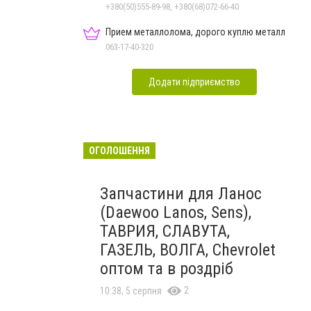
залежностей, неврозів т
+380(50)555-89-98, +380(68)072-66-40
Прием металлолома, дорого куплю металл
063-17-40-320
Додати підприємство
ОГОЛОШЕННЯ
Запчастини для Ланос
(Daewoo Lanos, Sens),
ТАВРИЯ, СЛАВУТА,
ГАЗЕЛЬ, ВОЛГА, Chevrolet
оптом та в роздріб
2
10:38, 5 серпня