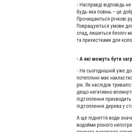
- Насправді відповідь не
будь-яка повінь – це до
Прочищаються річкові ру
Покращуються умови для р
спад, лишиться безліч м
та прихистками для коло
- А які можуть бути заг
- На сьогоднішній уже д
потеплінні має накластис
рік. Як наслідок тривалі
дещо негативно вплинути
підтоплення призводить
підтоплення дерева у ст
А ще підняття води знач
водойми різного непотреб
тривале водопілля ство