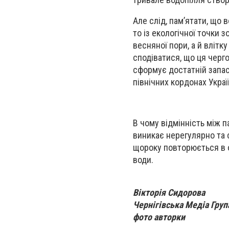
Але слід, пам’ятати, що
то із екологічної точки 
весняної пори, а й влітк
сподіватися, що ця черг
сформує достатній запас 
північних кордонах Укра
В чому відмінність між 
виникає нерегулярно та 
щороку повторюється в о
води.
Вікторія Сидорова
Чернігівська Медіа Груп
фото авторки