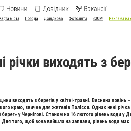
Новини
Довідник
Вакансії
Карта міста
Погода
Довідкова
Фотозвіти
BOOM!
Реклама на 
і річки виходять з бер
щини виходять з берегів у квітні-травні. Весняна повінь 
ого краю, звичне для жителів Полісся. Однак нині річк
берег» у Чернігові. Станом на 16 лютого рівень води у Д
. Для того, щоб вона вийшла на заплави, рівень води має