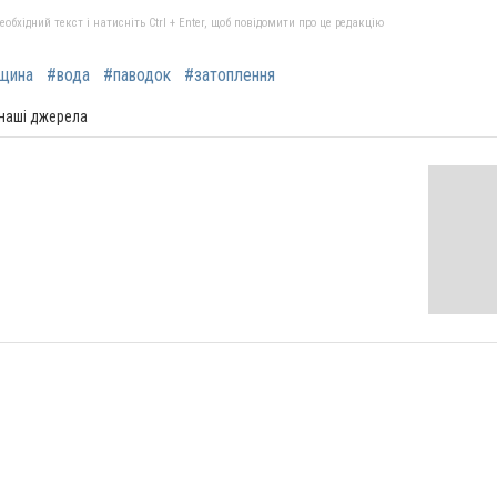
бхідний текст і натисніть Ctrl + Enter, щоб повідомити про це редакцію
вщина
#вода
#паводок
#затоплення
 наші джерела