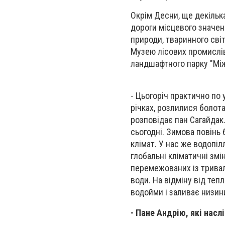
Окрім Десни, ще декілька
дороги місцевого значен
природи, тваринного сві
Музею лісових промислів
ландшафтного парку "Між
- Цьогоріч практично по
річках, розлилися болота
розповідає пан Сагайдак.
сьогодні. Зимова повінь 
клімат. У нас же водопіл
глобальні кліматичні змі
перемежованих із трива
води. На відміну від теп
водойми і заливає низин
- Пане Андрію, які нас