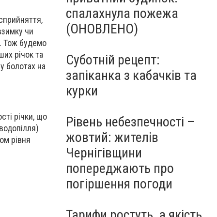
спалахнула пожежа
 сприйняття,
(ОНОВЛЕНО)
взимку чи
у. Тож будемо
ших річок та
Суботній рецепт:
 у болотах на
запіканка з кабачків та
курки
сті річки, що
Рівень небезпечності –
водопілля)
жовтий: жителів
ом рівня
Чернігівщини
попереджають про
погіршення погоди
Тарифи ростуть, а якість