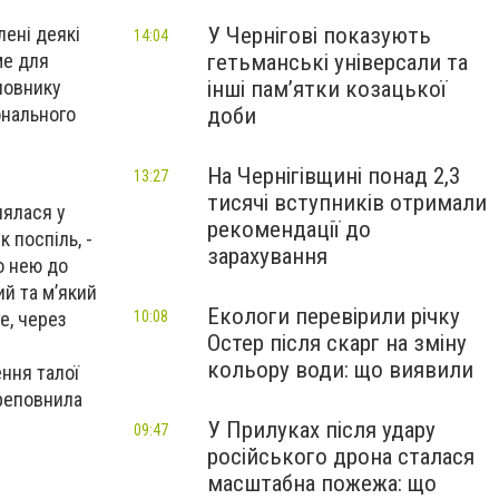
У Чернігові показують
лені деякі
14:04
гетьманські універсали та
ме для
інші пам’ятки козацької
новнику
доби
онального
На Чернігівщині понад 2,3
13:27
тисячі вступників отримали
нялася у
рекомендації до
 поспіль, -
зарахування
о нею до
ий та м’який
Екологи перевірили річку
10:08
е, через
Остер після скарг на зміну
кольору води: що виявили
ння талої
ереповнила
У Прилуках після удару
09:47
російського дрона сталася
масштабна пожежа: що