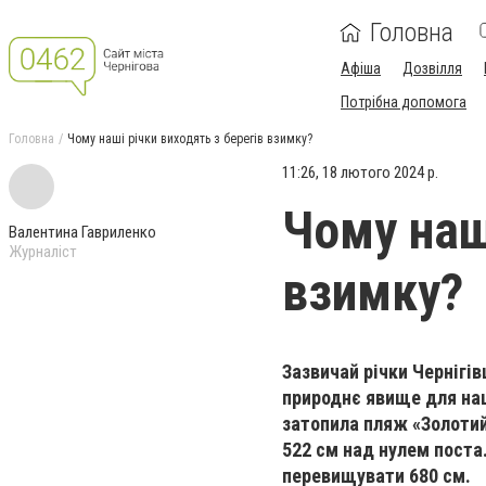
Головна
Афіша
Дозвілля
Потрібна допомога
Головна
Чому наші річки виходять з берегів взимку?
11:26, 18 лютого 2024 р.
Чому наш
Валентина Гавриленко
Журналіст
взимку?
Зазвичай річки Чернігів
природнє явище для наш
затопила пляж «Золотий 
522 см над нулем поста
перевищувати 680 см.