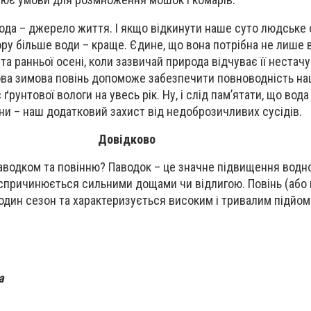
 вода – джерело життя. І якщо відкинути наше суто людське
зору більше води – краще. Єдине, що вона потрібна не лише 
у та ранньої осені, коли зазвичай природа відчуває її нестач
ова зимова повінь допоможе забезпечити повноводність на
ґрунтової вологи на увесь рік. Ну, і слід пам’ятати, що вода
їни – наш додатковий захист від недоброзичливих сусідів.
Довідково
паводком та повінню? Паводок – це значне підвищення водно
спричинюється сильними дощами чи відлигою. Повінь (або 
дин сезон та характеризується високим і тривалим підйом
а