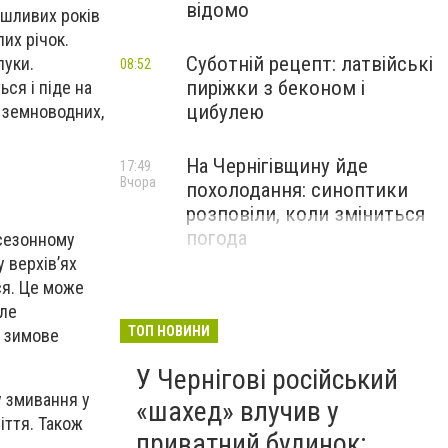
відомо
ушливих років
их річок.
Суботній рецепт: латвійські
луки.
08:52
пиріжки з беконом і
ся і піде на
цибулею
 земноводних,
На Чернігівщину йде
17:49
Вчора
похолодання: синоптики
розповіли, коли зміниться
погода
 сезонному
 верхів’ях
ся. Це може
але
ТОП НОВИНИ
е зимове
У Чернігові російський
у змивання у
«шахед» влучив у
іття. Також
приватний будинок: