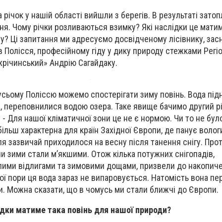
 річок у нашій області вийшли з берегів. В результаті затоп
ня. Чому річки розливаються взимку? Які наслідки це мати
ту? Ці запитання ми адресуємо досвідченому лісівнику, зас
 Полісся, професійному гіду у дику природу стежками Регі
річинський» Андрію Сагайдаку.
 усьому Поліссю можемо спостерігати зиму повінь. Вода під
, переповнилися водою озера. Таке явище бачимо другий рік
 - Для нашої кліматичної зони це не є нормою. Чи то не бул
більш характерна для країн Західної Європи, де панує волог
ля зазвичай приходилося на весну після танення снігу. Прот
ни зими стали м’якшими. Отож кілька потужних снігопадів,
лими відлигами та зимовими дощами, призвели до накопиче
лої пори ця вода зараз не випаровується. Натомість вона п
и. Можна сказати, що в чомусь ми стали ближчі до Європи.
лідки матиме така повінь для нашої природи?