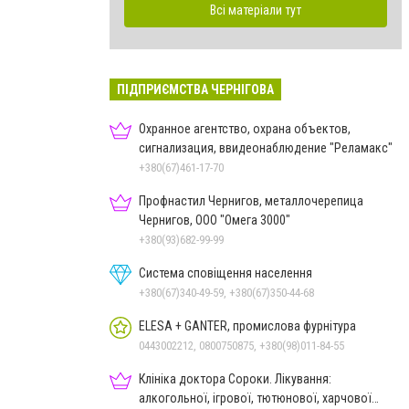
Всі матеріали тут
ПІДПРИЄМСТВА ЧЕРНІГОВА
Охранное агентство, охрана объектов,
сигнализация, ввидеонаблюдение "Реламакс"
+380(67)461-17-70
Профнастил Чернигов, металлочерепица
Чернигов, ООО "Омега 3000"
+380(93)682-99-99
Система сповіщення населення
+380(67)340-49-59, +380(67)350-44-68
ELESA + GANTER, промислова фурнітура
0443002212, 0800750875, +380(98)011-84-55
Клініка доктора Сороки. Лікування:
алкогольної, ігрової, тютюнової, харчової