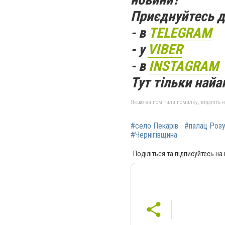
Приєднуйтесь д
- в
TELEGRAM
- у
VIBER
- в
INSTAGRAM
Тут тільки найак
Якщо ви помітили помилку, виділіть нео
#село Пекарів
#палац Роз
#Чернігівщина
Поділіться та підписуйтесь на