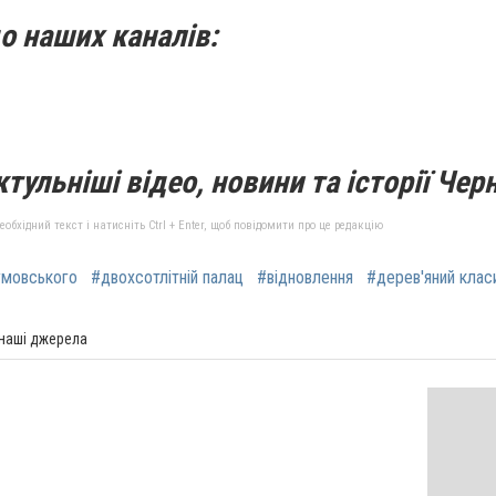
о наших каналів:
тульніші відео, новини та історії Черн
бхідний текст і натисніть Ctrl + Enter, щоб повідомити про це редакцію
умовського
#двохсотлітній палац
#відновлення
#дерев'яний клас
 наші джерела