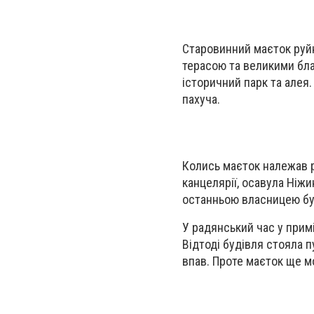
Старовинний маєток руйн
терасою та великими бла
історичний парк та алея.
пахуча.
Колись маєток належав р
канцелярії, осавула Ніж
останньою власницею бу
У радянський час у прим
Відтоді будівля стояла п
впав. Проте маєток ще м