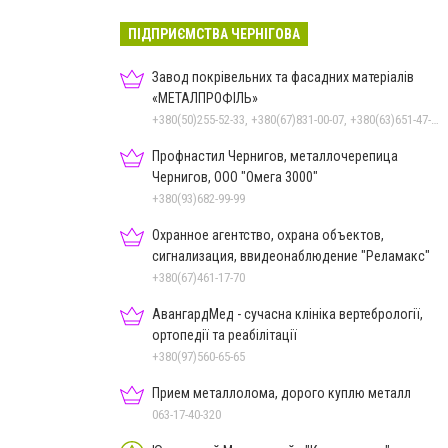
ПІДПРИЄМСТВА ЧЕРНІГОВА
Завод покрівельних та фасадних матеріалів
«МЕТАЛПРОФІЛЬ»
+380(50)255-52-33, +380(67)831-00-07, +380(63)651-47-33
Профнастил Чернигов, металлочерепица
Чернигов, ООО "Омега 3000"
+380(93)682-99-99
Охранное агентство, охрана объектов,
сигнализация, ввидеонаблюдение "Реламакс"
+380(67)461-17-70
АвангардМед - сучасна клініка вертебрології,
ортопедії та реабілітації
+380(97)560-65-65
Прием металлолома, дорого куплю металл
063-17-40-320