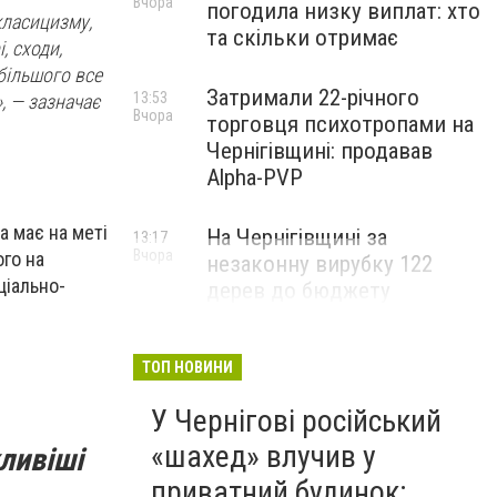
Вчора
погодила низку виплат: хто
класицизму,
та скільки отримає
, сходи,
ебільшого все
Затримали 22-річного
13:53
, — зазначає
Вчора
торговця психотропами на
Чернігівщині: продавав
Alpha-PVP
а має на меті
На Чернігівщині за
13:17
Вчора
ого на
незаконну вирубку 122
ціально-
дерев до бюджету
сплатили понад 3 млн грн
ТОП НОВИНИ
У Чернігові російський
«шахед» влучив у
ливіші
приватний будинок: