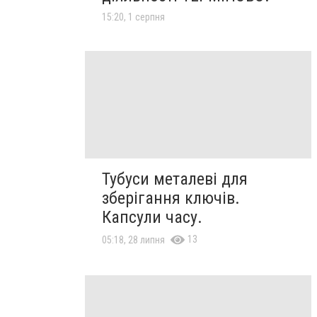
15:20, 1 серпня
Тубуси металеві для
зберігання ключів.
Капсули часу.
13
05:18, 28 липня