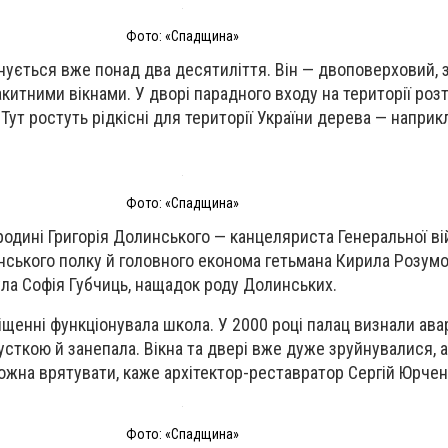
Фото: «Спадщина»
ується вже понад два десятиліття. Він — двоповерховий, 
китними вікнами. У дворі парадного входу на території ро
 Тут ростуть рідкісні для території України дерева — наприк
Фото: «Спадщина»
одині Григорія Долинського — канцеляриста Генеральної ві
инського полку й головного економа гетьмана Кирила Розумо
ла Софія Губчиць, нащадок роду Долинських.
іщенні функціонувала школа. У 2000 році палац визнали ава
усткою й занепала. Вікна та двері вже дуже зруйнувалися, 
ожна врятувати, каже архітектор-реставратор Сергій Юрчен
Фото: «Спадщина»