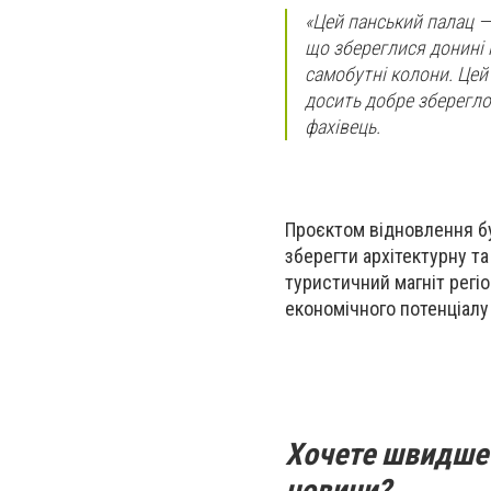
«Цей панський палац — 
що збереглися донині н
самобутні колони. Цей 
досить добре збереглос
фахівець.
Проєктом відновлення бу
зберегти архітектурну та
туристичний магніт регі
економічного потенціалу
Хочете швидше 
новини?