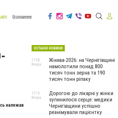
сайті
Оголошення
ОСТАННІ НОВИНИ
-
Жнива-2026: на Чернігівщині
17:50
Вчора
намолотили понад 800
тисяч тонн зерна та 190
тисяч тонн ріпаку
Дорогою до лікарні у жінки
17:13
Вчора
зупинилося серце: медики
лись належав
Чернігівщини успішно
реанімували пацієнтку