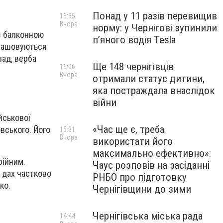
Понад у 11 разів перевищив
16:35
Вчора
норму: у Чернігові зупинили
з балконною
пʼяного водія Tesla
зташовуються
лад, верба
Ще 148 чернігівців
16:06
Вчора
отримали статус дитини,
яка постраждала внаслідок
війни
йськової
«Час ще є, треба
вського. Його
15:31
Вчора
використати його
максимально ефективно»:
рійним.
Чаус розповів на засіданні
а дах частково
РНБО про підготовку
ко.
Чернігівщини до зими
Чернігівська міська рада
14:44