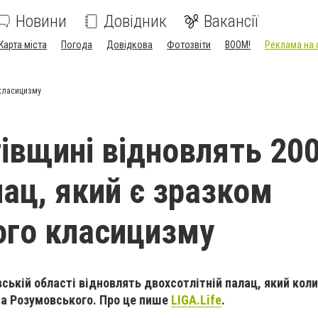
Новини
Довідник
Вакансії
Карта міста
Погода
Довідкова
Фотозвіти
BOOM!
Реклама на 
 класицизму
гівщині відновлять 200
лац, який є зразком
ого класицизму
івській області відновлять двохсотлітній палац, який ко
на Розумовського. Про це пише
LIGA.Life
.