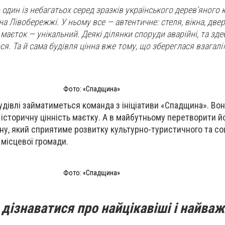
один із небагатьох серед зразків українського дерев’яного 
а Лівобережжі. У ньому все — автентичне: стеля, вікна, двері
маєток — унікальний. Деякі ділянки споруди аварійні, та зд
я. Та й сама будівля цінна вже тому, що збереглася взагалі»
Фото: «Спадщина»
дівлі займатиметься команда з ініціативи «Спадщина». Вон
 історичну цінність маєтку. А в майбутньому перетворити й
ону, який сприятиме розвитку культурно-туристичного та со
 місцевої громади.
Фото: «Спадщина»
дізнаватися про найцікавіші і найваж