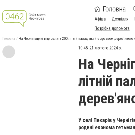
Головна
Афіша
Дозвілля
Потрібна допомога
Головна
На Чернігівщині відновлять 200-літній палац, який є зразком дерев'яного
10:45, 21 лютого 2024 р.
На Черні
літній па
дерев'ян
У селі Пекарів у Черніг
родині економа гетьма