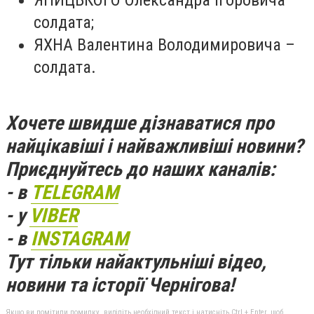
ЯНИЦЬКОГО Олександра Ігоровича –
солдата;
ЯХНА Валентина Володимировича –
солдата.
Хочете швидше дізнаватися про
найцікавіші і найважливіші новини?
Приєднуйтесь до наших каналів:
- в
TELEGRAM
- у
VIBER
- в
INSTAGRAM
Тут тільки найактульніші відео,
новини та історії Чернігова!
Якщо ви помітили помилку, виділіть необхідний текст і натисніть Ctrl + Enter, щоб