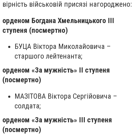
вірність військовій присязі нагороджено:
орденом Богдана Хмельницького ІІІ
ступеня (посмертно)
БУЦА Віктора Миколайовича –
старшого лейтенанта;
орденом «За мужність» ІІ ступеня
(посмертно)
МАЗІТОВА Віктора Сергійовича –
солдата;
орденом «За мужність» ІІІ ступеня
(посмертно)