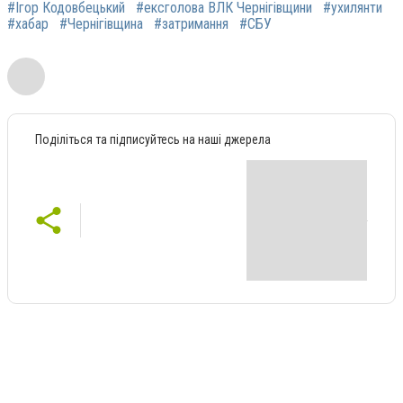
#Ігор Кодовбецький
#ексголова ВЛК Чернігівщини
#ухилянти
#хабар
#Чернігівщина
#затримання
#СБУ
Поділіться та підписуйтесь на наші джерела