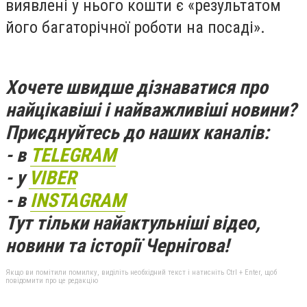
виявлені у нього кошти є «результатом
його багаторічної роботи на посаді».
Хочете швидше дізнаватися про
найцікавіші і найважливіші новини?
Приєднуйтесь до наших каналів:
- в
TELEGRAM
- у
VIBER
- в
INSTAGRAM
Тут тільки найактульніші відео,
новини та історії Чернігова!
Якщо ви помітили помилку, виділіть необхідний текст і натисніть Ctrl + Enter, щоб
повідомити про це редакцію