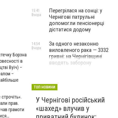
Перегрілася на сонці: у
15:41
Вчора
Чернігові патрульні
допомогли пенсіонерці
дістатися додому
За одного незаконно
14:54
Вчора
виловленого рака — 3332
стечку Борзна
гривні: на Чернігівщині
овесності в
вводять заборону
тві Вуїч) –
еалом –
 найбільше
ТОП НОВИНИ
 строчіть».
У Чернігові російський
мали прав.
«шахед» влучив у
вчав грамоти
приватний будинок:
лися…