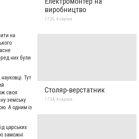
Електромонтер на
виробництво
17:25, 4 серпня
пити на
ького
ласне
еред них були
 науковці. Тут
ий
Столяр-верстатник
ож своя
сну земську
17:24, 4 серпня
ою. А одним із
ід царських
кі заможні