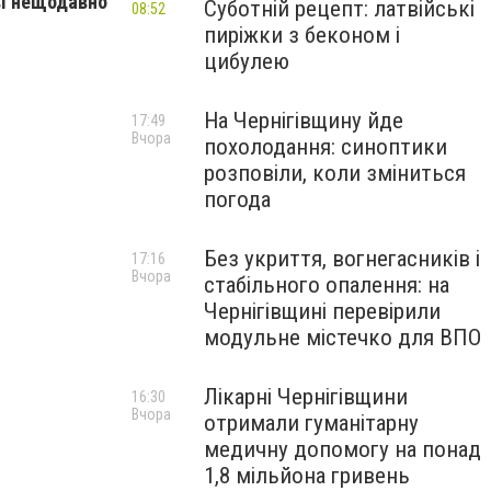
ві нещодавно
Суботній рецепт: латвійські
08:52
пиріжки з беконом і
цибулею
На Чернігівщину йде
17:49
Вчора
похолодання: синоптики
розповіли, коли зміниться
погода
Без укриття, вогнегасників і
17:16
Вчора
стабільного опалення: на
Чернігівщині перевірили
модульне містечко для ВПО
Лікарні Чернігівщини
16:30
Вчора
отримали гуманітарну
медичну допомогу на понад
1,8 мільйона гривень