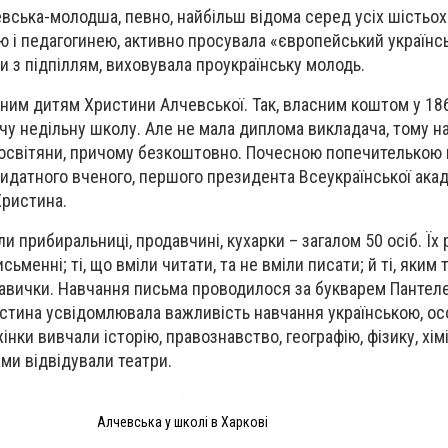
евська-молодша, певно, найбільш відома серед усіх шістьох
 і педагогинею, активно просувала «європейський українс
ки з підпіллям, виховувала проукраїнську молодь.
ним дитям Христини Алчевської. Так, власним коштом у 18
чу недільну школу. Але не мала диплома викладача, тому на
і освітяни, причому безкоштовно. Почесною попечителькою
идатного вченого, першого президента Всеукраїнської акаде
Христина.
 прибиральниці, продавчині, кухарки – загалом 50 осіб. Їх 
исьменні; ті, що вміли читати, та не вміли писати; й ті, яким
навички. Навчання письма проводилося за букварем Панте
истина усвідомлювала важливість навчання українською, ос
інки вивчали історію, правознавство, географію, фізику, хім
ми відвідували театри.
Алчевська у школі в Харкові