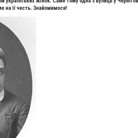
ам українських жінок. Саме тому одна з вулиць у Черніго
е на її честь. Знайомимося!