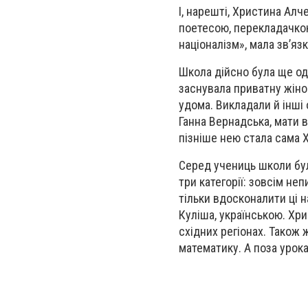
І, нарешті, Христина Алч
поетесою, перекладачкою
націоналізм», мала зв’яз
Школа дійсно була ще од
заснувала приватну жіно
удома. Викладали й інш
Ганна Вернадська, мати в
пізніше нею стала сама 
Серед учениць школи були
три категорії: зовсім неп
тільки вдосконалити ці 
Куліша, українською. Хр
східних регіонах. Також ж
математику. А поза урока