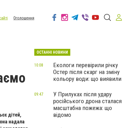
сайті
Оголошення
ОСТАННІ НОВИНИ
Екологи перевірили річку
10:08
Остер після скарг на зміну
аємо
кольору води: що виявили
У Прилуках після удару
09:47
російського дрона сталася
масштабна пожежа: що
відомо
ох дітей,
вона надала