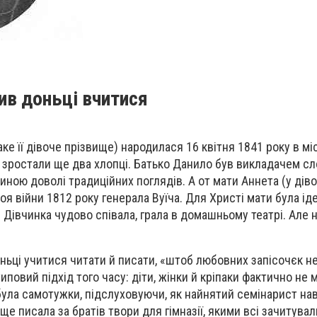
ив доньці вчитися
ке її дівоче прізвище) народилася 16 квітня 1841 року в мі
ні зростали ще два хлопці. Батько Данило був викладачем сл
ною доволі традиційних поглядів. А от мати Аннета (у дівоц
оя війни 1812 року генерала Вуїча. Для Христі мати була ід
. Дівчинка чудово співала, грала в домашньому театрі. Але
ньці учитися читати й писати, «штоб любовних запісочєк не
типовий підхід того часу: діти, жінки й кріпаки фактично не 
була самотужки, підслуховуючи, як найнятий семінарист на
А ще писала за братів твори для гімназії, якими всі зачитува