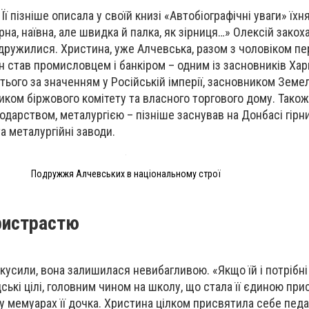
Її пізніше описала у своїй книзі «Автобіографічні уваги» їхн
рна, наївна, але швидка й палка, як зірниця…» Олексій закоха
дружилися. Христина, уже Алчевська, разом з чоловіком пе
н став промисловцем і банкіром – одним із засновників Хар
тього за значенням у Російській імперії, засновником Земе
ником біржового комітету та власного торгового дому. Тако
одарством, металургією – пізніше заснував на Донбасі гірн
а металургійні заводи.
Подружжя Алчевських в національному строї
пристрастю
кусили, вона залишилася невибагливою. «Якщо їй і потрібні 
ські цілі, головним чином на школу, що стала її єдиною при
 у мемуарах її дочка. Христина цілком присвятила себе педа