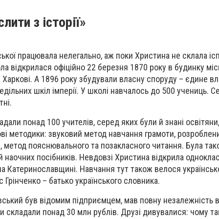
лити з історії»
ської працювала нелегально, аж поки Христина не склала іс
а відкрилася офіційно 22 березня 1870 року в будинку міс
 Харкові. А 1896 року збудували власну споруду – єдине в
дільних шкіл імперії. У школі навчалось до 500 учениць. С
тні.
дали понад 100 учителів, серед яких були й знані освітяни,
ві методики: звуковий метод навчання грамоти, розроблен
 метод пояснювального та позакласного читання. Була так
ей наочних посібників. Невдовзі Христина відкрила однокла
 на Катеринославщині. Навчання тут також велося українськ
 Грінченко – батько українського словника.
вський був відомим підприємцем, мав повну незалежність в
и складали понад 30 млн рублів. Друзі дивувалися: чому та