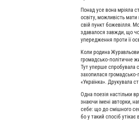
Понад усе вона мріяла ст
освіту, можливість мати 
свій пункт божевілля. М
здавалося завжди, що чо
упередження проти її осв
Коли родина Журавльових
громадсько-політичне жи
Тут уперше спробувала си
захопилася громадсько-
«Українка». Друкувала ст
Одна поезія настільки в
знаючи імені авторки, н
себе: що до смішного се
бо у такий спосіб утікає