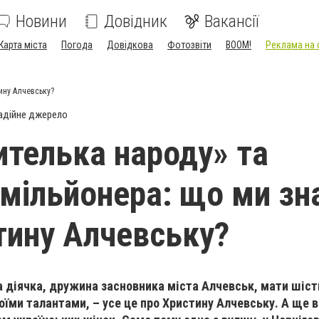
Новини
Довідник
Вакансії
Карта міста
Погода
Довідкова
Фотозвіти
BOOM!
Реклама на 
ину Алчевську?
адійне джерело
ителька народу» та
мільйонера: що ми зн
тину Алчевську?
 діячка, дружина засновника міста Алчевськ, мати шість
оїми талантами, – усе це про Христину Алчевську. А ще 