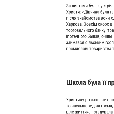
За листами була зустріч. 
Христя: «Дівчина була га
після знайомства вони о
Харкова. Зовсім скоро ві
торговельного банку, тре
Іпотечного банків, очіль
займався сільським госп
промислові товариства т
Школа була її 
Христину розкоші не спо
то насамперед на громад
ціле життя», – згадувала