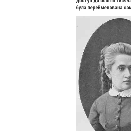
доступ до освіти тисяч
була перейменована сам