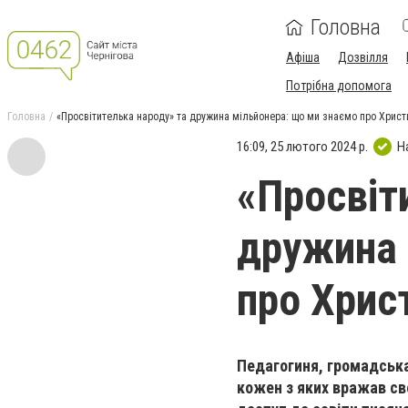
Головна
Афіша
Дозвілля
Потрібна допомога
Головна
«Просвітителька народу» та дружина мільйонера: що ми знаємо про Христ
16:09, 25 лютого 2024 р.
Н
«Просвіт
дружина 
про Хрис
Педагогиня, громадська
кожен з яких вражав св