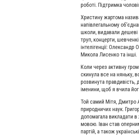
роботі. Підтримка чолові
Христину жартома назива
напівлегальному об’єднан
школи, видавали дешеві 
труп, концерти, шевченкі
інтелігенції: Олександр
Микола Лисенко та інші.
Коли через активну гром
скинула все на няньку, в
розвинута правдивість, д
іменини, щоб я вчила йог
Той самий Мітя, Дмитро 
природничих наук. Григо
допомагала викладати в 
мовою. Іван став оперни
партій, а також українськ