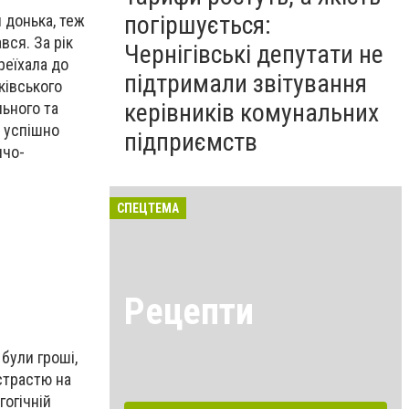
погіршується:
я донька, теж
вся. За рік
Чернігівські депутати не
реїхала до
підтримали звітування
ківського
керівників комунальних
льного та
ж успішно
підприємств
ичо-
СПЕЦТЕМА
Рецепти
були гроші,
страстю на
гогічній