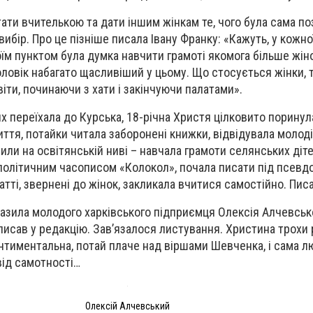
ати вчителькою та дати іншим жінкам те, чого була сама по
вибір. Про це пізніше писала Івану Франку: «Кажуть, у кожн
оїм пунктом була думка навчити грамоті якомога більше жін
ловік набагато щасливіший у цьому. Що стосується жінки, 
іти, починаючи з хати і закінчуючи палатами».
 переїхала до Курська, 18-річна Христя цілковито поринул
ття, потайки читала заборонені книжки, відвідувала молоді
ли на освітянській ниві – навчала грамоти селянських діте
політичним часописом «Колокол», почала писати під псевд
атті, звернені до жінок, закликала вчитися самостійно. Писа
разила молодого харківського підприємця Олексія Алчевськог
аписав у редакцію. Зав’язалося листування. Христина трохи 
нтиментальна, потай плаче над віршами Шевченка, і сама л
 від самотності…
Олексій Алчевський