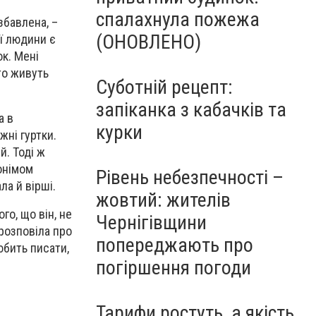
спалахнула пожежа
збавлена, –
(ОНОВЛЕНО)
ої людини є
ок. Мені
то живуть
Суботній рецепт:
запіканка з кабачків та
а в
курки
жні гуртки.
й. Тоді ж
онімом
Рівень небезпечності –
ла й вірші.
жовтий: жителів
о, що він, не
Чернігівщини
розповіла про
попереджають про
юбить писати,
погіршення погоди
Тарифи ростуть, а якість