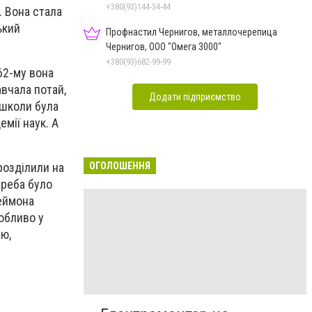
+380(93)144-34-44
. Вона стала
ький
Профнастил Чернигов, металлочерепица
Чернигов, ООО "Омега 3000"
+380(93)682-99-99
62-му вона
вчала потай,
Додати підприємство
 школи була
мії наук. А
ОГОЛОШЕННЯ
розділили на
 треба було
леймона
обливо у
ію,