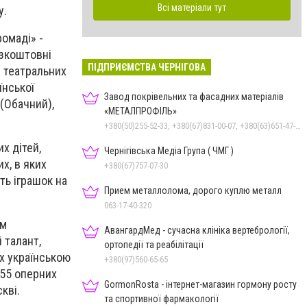
Всі матеріали тут
у.
омаді» -
езкоштовні
ПІДПРИЄМСТВА ЧЕРНІГОВА
и театральних
їнської
Завод покрівельних та фасадних матеріалів
 (Обачний),
«МЕТАЛПРОФІЛЬ»
+380(50)255-52-33, +380(67)831-00-07, +380(63)651-47-33
х дітей,
Чернігівська Медіа Група ( ЧМГ )
х, в яких
+380(67)757-07-30
ть іграшок на
Прием металлолома, дорого куплю металл
063-17-40-320
ом
АвангардМед - сучасна клініка вертебрології,
 талант,
ортопедії та реабілітації
х українською
+380(97)560-65-65
 55 оперних
GormonRosta - інтернет-магазин гормону росту
кві.
та спортивної фармакології