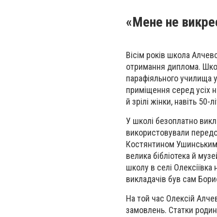
«Мене не викрес
Вісім років школа Алчев
отримання диплома. Школ
парафіяльного училища у
приміщення серед усіх не
й зрілі жінки, навіть 50-лі
У школі безоплатно викла
використовували передо
Костянтином Ушинським,
велика бібліотека й муз
школу в селі Олексіївка
викладачів був сам Борис
На той час Олексій Алче
замовлень. Статки родин