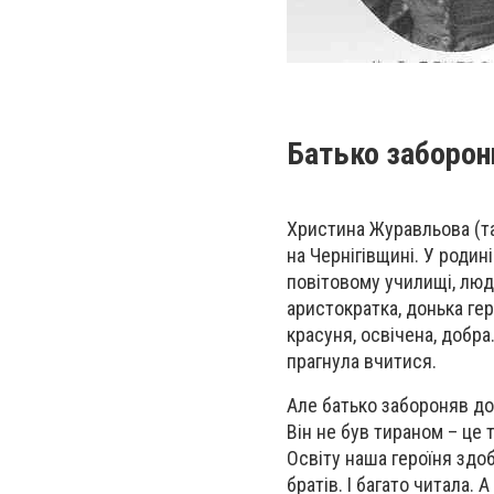
Батько заборон
Христина Журавльова (та
на Чернігівщині. У роди
повітовому училищі, люди
аристократка, донька гер
красуня, освічена, добра
прагнула вчитися.
Але батько забороняв до
Він не був тираном – це 
Освіту наша героїня здо
братів. І багато читала. 