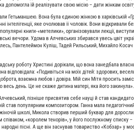
ка допомогла їй реалізувати свою місію – дати жінкам освіт
ли Гетьманшею. Вона була єдиною жінкою в харківській «Гр
ні інтелігенції, яке очолював її чоловік. Вони відкривали б
популярні книги-«метелики», організовували лекції, виступ
вські вечори. Удома в Алчевських збирався увесь цвіт укра
 Олесь, Пантелеймон Куліш, Тадей Рильський, Михайло Косач
адську роботу Христині дорікали, що вона занедбала власни
она відповідала: «Подивіться на моїх дітей: здорових, весели
оброта, взаємна любов і довіра. Мій син Мітя просить заміс
о весь день. Це не скаже дитина матері, яка його закинула».
Алчевський, пізніше присвятив себе науці й став кандидат
рій став популярним композитором. Ганна мала педагогічний
жіночій школі, Микола створив перший буквар для доросли
м співаком, «королем тенорів», у його послужному списку –
і народні пісні. А ще він заснував товариство «Кобзар» у мос