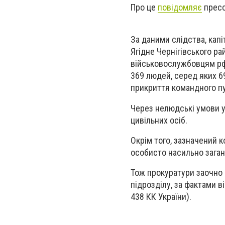
Про це
повідомляє
пресс
За даними слідства, кап
Ягідне Чернігівського ра
військовослужбовцям рф 
369 людей, серед яких 6
прикриття командного пу
Через нелюдські умови 
цивільних осіб.
Окрім того, зазначений 
особисто насильно заган
Тож прокуратури заочно
підрозділу, за фактами ві
438 КК України).