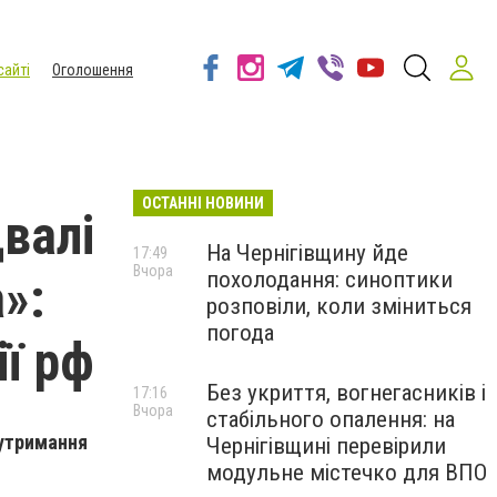
сайті
Оголошення
ОСТАННІ НОВИНИ
валі
На Чернігівщину йде
17:49
Вчора
похолодання: синоптики
»:
розповіли, коли зміниться
погода
ї рф
Без укриття, вогнегасників і
17:16
Вчора
стабільного опалення: на
 утримання
Чернігівщині перевірили
модульне містечко для ВПО