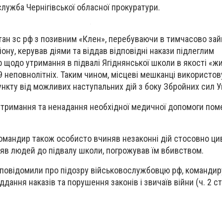
лужба Чернігівської обласної прокуратури.
ітан зс рф з позивним «Клен», перебуваючи в тимчасово зай
йону, керував діями та віддав відповідні накази підлеглим
щодо утримання в підвалі Ягіднянської школи в якості «ж
9 неповнолітніх. Таким чином, місцеві мешканці використо
нкту від можливих наступальних дій з боку Збройних сил У
утримання та ненадання необхідної медичної допомоги пом
командир також особисто вчиняв незаконні дій стосовно цив
яв людей до підвалу школи, погрожував їм вбивством.
 повідомили про підозру військовослужбовцю рф, командир
ддання наказів та порушення законів і звичаїв війни (ч. 2 ст.