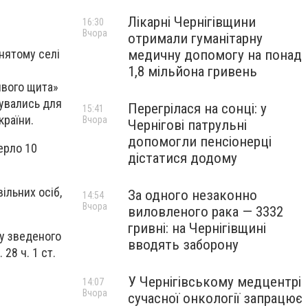
Лікарні Чернігівщини
16:30
Вчора
отримали гуманітарну
медичну допомогу на понад
нятому селі
1,8 мільйона гривень
ивого щита»
вувались для
Перегрілася на сонці: у
15:41
країни.
Вчора
Чернігові патрульні
допомогли пенсіонерці
ерло 10
дістатися додому
ільних осіб,
За одного незаконно
14:54
Вчора
виловленого рака — 3332
гривні: на Чернігівщині
у зведеного
вводять заборону
 28 ч. 1 ст.
У Чернігівському медцентрі
14:07
Вчора
сучасної онкології запрацює