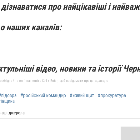
дізнаватися про найцікавіші і найваж
о наших каналів:
тульніші відео, новини та історії Черн
бхідний текст і натисніть Ctrl + Enter, щоб повідомити про це редакцію
#підозра
#російський командир
#живий щит
#прокуратура
гівщина
 наші джерела