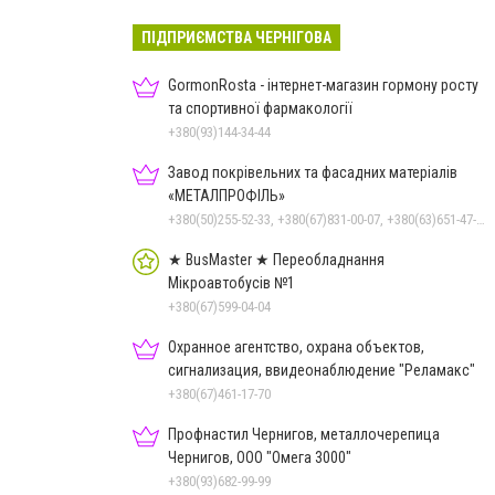
ПІДПРИЄМСТВА ЧЕРНІГОВА
GormonRosta - інтернет-магазин гормону росту
та спортивної фармакології
+380(93)144-34-44
Завод покрівельних та фасадних матеріалів
«МЕТАЛПРОФІЛЬ»
+380(50)255-52-33, +380(67)831-00-07, +380(63)651-47-33
★ BusMaster ★ Переобладнання
Мікроавтобусів №1
+380(67)599-04-04
Охранное агентство, охрана объектов,
сигнализация, ввидеонаблюдение "Реламакс"
+380(67)461-17-70
Профнастил Чернигов, металлочерепица
Чернигов, ООО "Омега 3000"
+380(93)682-99-99