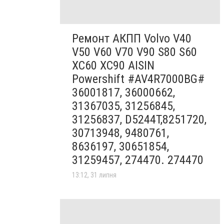
Ремонт АКПП Volvo V40
V50 V60 V70 V90 S80 S60
XC60 XC90 AISIN
Powershift #AV4R7000BG#
36001817, 36000662,
31367035, 31256845,
31256837, D5244T,8251720,
30713948, 9480761,
8636197, 30651854,
31259457, 274470. 274470
13:12, 31 липня