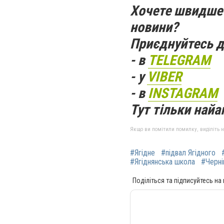
Хочете швидше 
новини?
Приєднуйтесь д
- в
TELEGRAM
- у
VIBER
- в
INSTAGRAM
Тут тільки найак
Якщо ви помітили помилку, виділіть нео
#Ягідне
#підвал Ягідного
#Ягіднянська школа
#Черні
Поділіться та підписуйтесь на