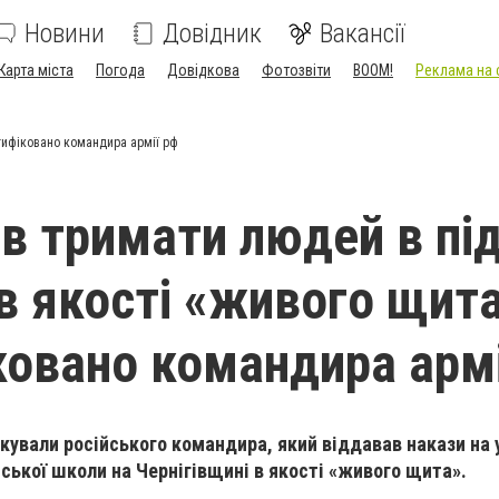
Новини
Довідник
Вакансії
Карта міста
Погода
Довідкова
Фотозвіти
BOOM!
Реклама на 
нтифіковано командира армії рф
в тримати людей в під
 в якості «живого щита
ковано командира армі
кували російського командира, який віддавав накази на
нської школи на Чернігівщині в якості «живого щита».