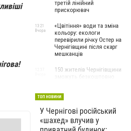
третій лінійний
ливіші
прискорювач
«Цвітіння» води та зміна
13:21
Вчора
кольору: екологи
перевірили річку Остер на
Чернігівщині після скарг
мешканців
ігова!
150 жителів Чернігівщини
12:37
Вчора
зможуть безкоштовно
опанувати професію
електрика
ТОП НОВИНИ
У Чернігові російський
«шахед» влучив у
приватний будинок: