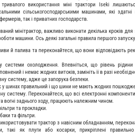
я тривалого використання міні трактори Iseki лишають
сальними сільськогосподарськими машинами, які здатні
фермерів, так і приватних господарств.
ваний мінітрактор, важливо виконати декілька кроків для
роботи машини. Ось деякі загальні правила першого запуску
оливи й палива та переконайтеся, що вони відповідають р
ку системи охолодження. Впевніться, що рівень рідин
внений і немає жодних витоків, замініть її в разі необхідн
вну систему, адже це запорука безпеки.
к у шинах правильний і що шини не мають жодних пошкодже
ну систему. Переконайтеся, що всі електронні компоненти,
та вогні заднього ходу, працюють належним чином.
фільтри та прокладки.
баки та фільтри.
икористовувати трактор з навісним обладнанням, перекона
ти, такі як плуги або косарки, прикріплені правильно