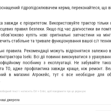
оснащений гідропідсилювачем керма, переконайтеся, що в
ка завжди є пріоритетом. Використовуйте трактор тільки 
ісцевих правил безпеки. Якщо під час діагностики ви помі
обов'язково купіть нові оригінальні запчастини на мініт
чить стабільне та тривале функціонування вашої с/г технік
ьні правила. Рекомендації можуть відрізнятися залежно в
інітрактора Iseki. Всі дії повинні виконуватися з урахуванн
фіційному посібнику з експлуатації. Не забувайте так
 та ТО, адже профілактика завжди краще, ніж ремонт. Ве
пний в магазині Агрокейс, тут є все необхідне для об
.
бхідний текст і натисніть Ctrl + Enter, щоб повідомити про це редакцію
 наші джерела