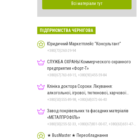
Всі матеріали тут
ПІДПРИЄМСТВА ЧЕРНІГОВА
Юридичний Маркетплейс "Консультант"
+380(73)260-29-94
СЛУЖБА ОХРАНЫ Коммерческого охранного
предприятия «Форт-Т»
+380(67)763-69-15, +380(93)455-59-84
Клініка доктора Сороки. Лікування:
алкогольної, ігрової, тютюнової, харчової
залежностей, неврозів т
+380(50)555-89-98, +380(68)072-66-40
Завод покрівельних та фасадних матеріалів
«МЕТАЛПРОФІЛЬ»
+380(50)255-52-33, +380(67)831-00-07, +380(63)651-47-33
★ BusMaster ★ Переобладнання