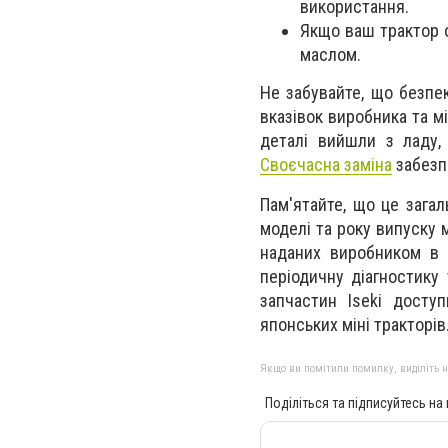
використання.
Якщо ваш трактор 
маслом.
Не забувайте, що безпе
вказівок виробника та м
деталі вийшли з ладу, 
Своєчасна заміна
забезпе
Пам'ятайте, що це загал
моделі та року випуску м
наданих виробником в о
періодичну діагностику
запчастин Iseki досту
японських міні тракторів
Якщо ви помітили помилку, виділіть нео
Поділіться та підписуйтесь на