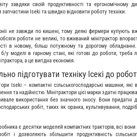
іту завдяки своїй продуктивності та ергономічному ди
запчастини Iseki та швидко відновити роботу техніки.
онії не завжди по кишені, тому деякі фермери купують вж
бсяги роботи не великі, то вживаний мінітрактор впораєт
сті в новому, більш потужному та дорогому обладнанні
б/у моделі в гарному стані, які готові до роботи, треба 
ітрактора, а це вигідна економія.
ьно підготувати техніку Ісекі до робо
тори Iseki – компактні сільськогосподарські машини, які 
ення та надійністю. Мінітрактори цієї марки здатні працюв
ривале використання без значного зносу. Вони придатні 
осподарських робіт, таких як оранка, культивування, подрі
робника є десятки моделей компактних тракторів, всі вони
обіт і дозволяють збільшити продуктивність сільськог