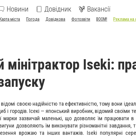
Новини
Довідник
Вакансії
Карта міста
Погода
Довідкова
Фотозвіти
BOOM!
Реклама на 
 мінітрактор Iseki: пр
запуску
е відомі своєю надійністю та ефективністю, тому вони ідеа
б і городів. Ісекі — японський виробник, відомий своїми т
єї марки зазвичай маленькі, що дозволяє їм працювати в 
вигуни дозволяють їм виконувати різноманітні завдання, т
езення врожаю та інших вантажів. Іseki популярні сер