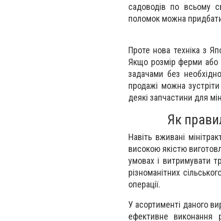
садоводів по всьому св
поломок можна придбати 
Проте нова техніка з Яп
Якщо розмір ферми або о
задачами без необхідно
продажі можна зустріти 
деякі запчастини для мін
Як правил
Навіть вживані мінітрак
високою якістю виготовл
умовах і витримувати т
різноманітних сільськог
операції.
У асортименті даного ви
ефективне виконання р