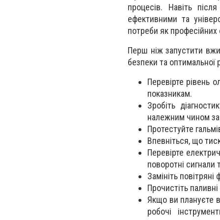
процесів. Навіть післ
ефективними та універ
потреби як професійних 
Перш ніж запустити вжи
безпеки та оптимальної 
Перевірте рівень 
показникам.
Зробіть діагности
належним чином запо
Протестуйте гальмі
Впевніться, що тис
Перевірте електрич
поворотні сигнали 
Замініть повітряні 
Прочистіть паливні 
Якщо ви плануєте в
робочі інструмен