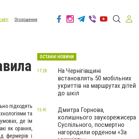
сайті
Оголошення
ОСТАННІ НОВИНИ
авила
На Чернігівщині
17:28
встановлять 50 мобільних
укриттів на маршрутах дітей
до шкіл
льно підходять
Дмитра Горнова,
15:41
ехнологіями та
колишнього звукорежисера
умовах, де їм
Суспільного, посмертно
акі як орання,
нагородили орденом «За
ед фермерів і