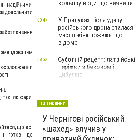
кольору води: що виявили
ся надійними,
 задовольнити
У Прилуках після удару
09:47
російського дрона сталася
 забезпечення
масштабна пожежа: що
:
відомо
екомендованим
Суботній рецепт: латвійські
08:52
пиріжки з беконом і
и охолодження
цибулею
ості.
нь.
 такі як фари,
ТОП НОВИНИ
У Чернігові російський
«шахед» влучив у
йтеся, що всі
 і готові до
приватний будинок: