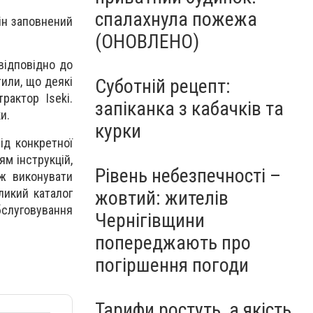
спалахнула пожежа
ін заповнений
(ОНОВЛЕНО)
відповідно до
тили, що деякі
Суботній рецепт:
рактор Iseki.
запіканка з кабачків та
и.
курки
ід конкретної
ям інструкцій,
Рівень небезпечності –
ож виконувати
ликий каталог
жовтий: жителів
слуговування
Чернігівщини
попереджають про
погіршення погоди
Тарифи ростуть, а якість