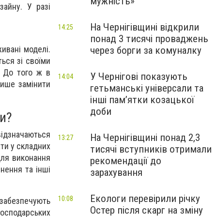
мужність»
зайну. У разі
На Чернігівщині відкрили
14:25
понад 3 тисячі проваджень
ивані моделі.
через борги за комуналку
ься зі своїми
. До того ж в
У Чернігові показують
14:04
лише замінити
гетьманські універсали та
інші пам’ятки козацької
доби
ти?
відзначаються
На Чернігівщині понад 2,3
13:27
ати у складних
тисячі вступників отримали
для виконання
рекомендації до
бнення та інші
зарахування
Екологи перевірили річку
10:08
 забезпечують
Остер після скарг на зміну
осподарських