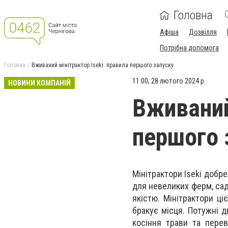
Головна
Афіша
Дозвілля
Потрібна допомога
Головна
Вживаний мінітрактор Iseki: правила першого запуску
11:00, 28 лютого 2024 р.
НОВИНИ КОМПАНІЙ
Вживаний
першого 
Мінітрактори Iseki добр
для невеликих ферм, сади
якістю. Мінітрактори ці
бракує місця. Потужні д
косіння трави та перев